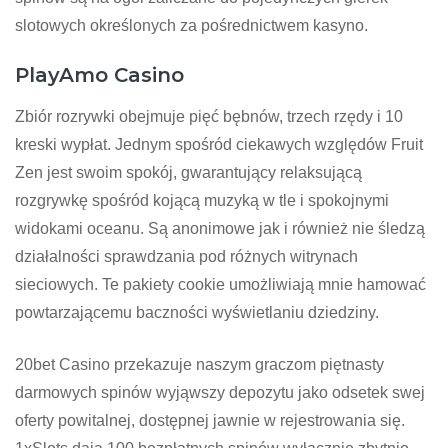
slotowych określonych za pośrednictwem kasyno.
PlayAmo Casino
Zbiór rozrywki obejmuje pięć bębnów, trzech rzędy i 10
kreski wypłat. Jednym spośród ciekawych względów Fruit
Zen jest swoim spokój, gwarantujący relaksującą
rozgrywkę spośród kojącą muzyką w tle i spokojnymi
widokami oceanu. Są anonimowe jak i również nie śledzą
działalności sprawdzania pod różnych witrynach
sieciowych. Te pakiety cookie umożliwiają mnie hamować
powtarzającemu baczności wyświetlaniu dziedziny.
20bet Casino przekazuje naszym graczom piętnasty
darmowych spinów wyjąwszy depozytu jako odsetek swej
oferty powitalnej, dostępnej jawnie w rejestrowania się.