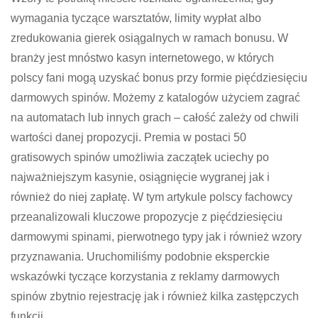
wymagania tyczące warsztatów, limity wypłat albo
zredukowania gierek osiągalnych w ramach bonusu. W
branży jest mnóstwo kasyn internetowego, w których
polscy fani mogą uzyskać bonus przy formie pięćdziesięciu
darmowych spinów. Możemy z katalogów użyciem zagrać
na automatach lub innych grach – całość zależy od chwili
wartości danej propozycji.
Premia w postaci 50
gratisowych spinów umożliwia zaczątek uciechy po
najważniejszym kasynie, osiągnięcie wygranej jak i
również do niej zapłatę. W tym artykule polscy fachowcy
przeanalizowali kluczowe propozycje z pięćdziesięciu
darmowymi spinami, pierwotnego typy jak i również wzory
przyznawania. Uruchomiliśmy podobnie eksperckie
wskazówki tyczące korzystania z reklamy darmowych
spinów zbytnio rejestrację jak i również kilka zastępczych
funkcji.