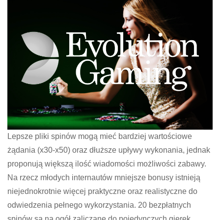
Lepsze pliki spinów mogą mieć bardziej wartościowe
żądania (x30-x50) oraz dłuższe upływy wykonania, jednak
proponują większą ilość wiadomości możliwości zabawy.
Na rzecz młodych internautów mniejsze bonusy istnieją
niejednokrotnie więcej praktyczne oraz realistyczne do
odwiedzenia pełnego wykorzystania. 20 bezpłatnych
spinów są na ogół zaliczane do pojedynczych gierek