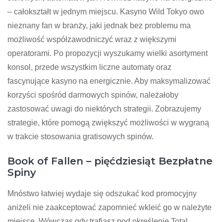
– całokształt w jednym miejscu. Kasyno Wild Tokyo owo
nieznany fan w branży, jaki jednak bez problemu ma
możliwość współzawodniczyć wraz z większymi
operatorami. Po propozycji wyszukamy wielki asortyment
konsol, przede wszystkim liczne automaty oraz
fascynujące kasyno na energicznie. Aby maksymalizować
korzyści spośród darmowych spinów, należałoby
zastosować uwagi do niektórych strategii. Zobrazujemy
strategie, które pomogą zwiększyć możliwości w wygraną
w trakcie stosowania gratisowych spinów.
Book of Fallen – pięćdziesiąt Bezpłatne
Spiny
Mnóstwo łatwiej wydaje się odszukać kod promocyjny
aniżeli nie zaakceptować zapomnieć wkleić go w należyte
miejsce. Wówczas gdy trafiasz pod określenie Total