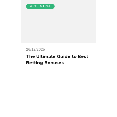
ARGENTINA
26/12/2025
The Ultimate Guide to Best
Betting Bonuses