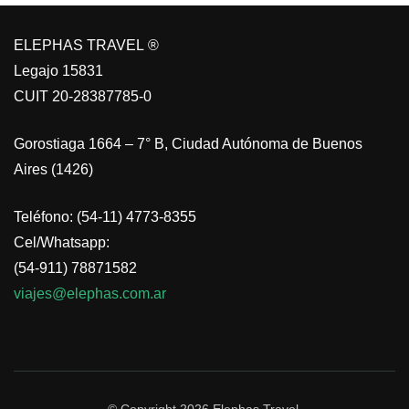
ELEPHAS TRAVEL ®
Legajo 15831
CUIT 20-28387785-0
Gorostiaga 1664 – 7° B, Ciudad Autónoma de Buenos
Aires (1426)
Teléfono: (54-11) 4773-8355
Cel/Whatsapp:
(54-911) 78871582
viajes@elephas.com.ar