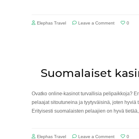
on
Elephas Travel
Leave a Comment
0
Parhaat
nettikasinot
Suomessa
2026:
Nettikasino
ja
suomalaiset
Suomalaiset kasi
kasinot
Ovatko online-kasinot turvallisia pelipaikkoja? 
pelaajat sitoutuneina ja tyytyväisinä, joten hyviä 
Erityisesti suomalaisten pelaajien on hyvä tietää
on
Elephas Travel
Leave a Comment
0