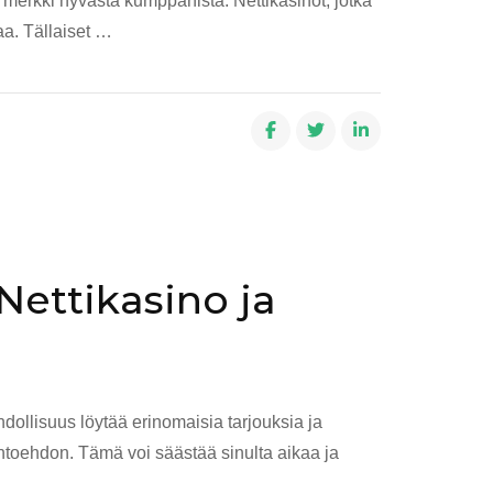
n merkki hyvästä kumppanista. Nettikasinot, jotka
aa. Tällaiset …
Nettikasino ja
ollisuus löytää erinomaisia tarjouksia ja
ihtoehdon. Tämä voi säästää sinulta aikaa ja