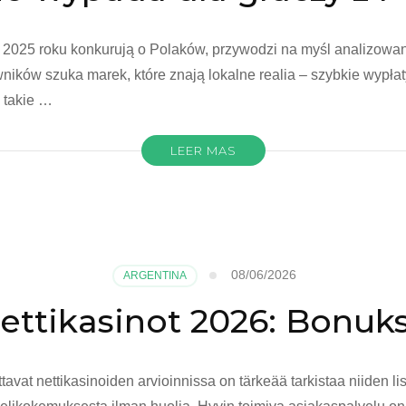
 2025 roku konkurują o Polaków, przywodzi na myśl analizowani
owników szuka marek, które znają lokalne realia – szybkie wypł
 takie …
LEER MAS
08/06/2026
ARGENTINA
ettikasinot 2026: Bonukse
tavat nettikasinoiden arvioinnissa on tärkeää tarkistaa niiden 