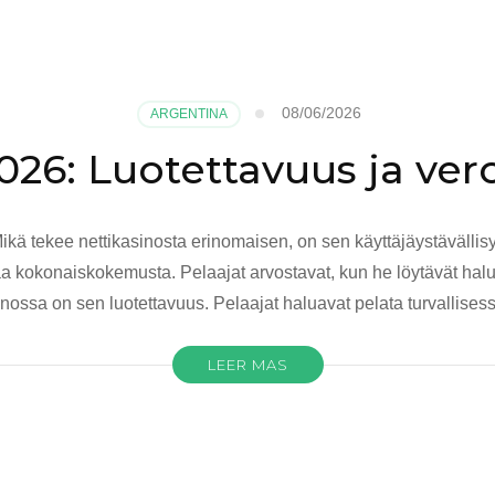
08/06/2026
ARGENTINA
026: Luotettavuus ja ver
ikä tekee nettikasinosta erinomaisen, on sen käyttäjäystävällis
a kokonaiskokemusta. Pelaajat arvostavat, kun he löytävät hal
inossa on sen luotettavuus. Pelaajat haluavat pelata turvallise
LEER MAS
s