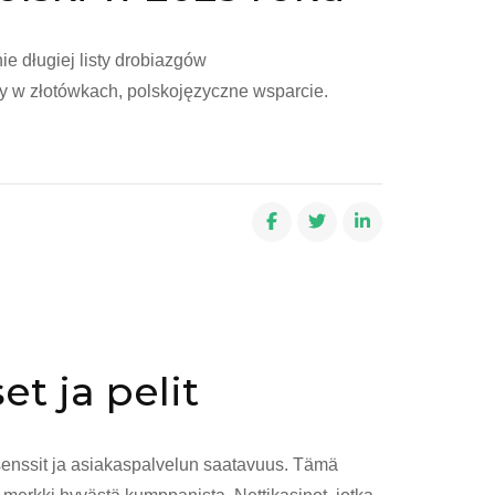
e długiej listy drobiazgów
aty w złotówkach, polskojęzyczne wsparcie.
t ja pelit
lisenssit ja asiakaspalvelun saatavuus. Tämä