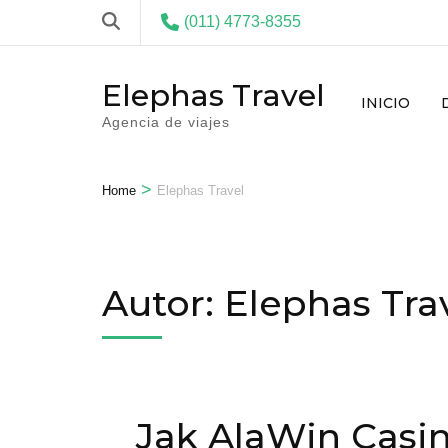
(011) 4773-8355
Elephas Travel
INICIO
Agencia de viajes
>
Home
Elephas Travel
Autor:
Elephas Tra
Jak AlaWin Casin