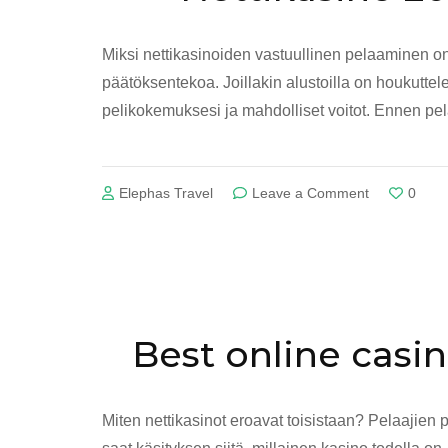
Miksi nettikasinoiden vastuullinen pelaaminen on 
päätöksentekoa. Joillakin alustoilla on houkuttel
pelikokemuksesi ja mahdolliset voitot. Ennen pela
on
Elephas Travel
Leave a Comment
0
Nettikasino
2026:
Parhaat
pelit
ja
bonukset
odottavat
Best online casin
Miten nettikasinot eroavat toisistaan? Pelaajien pa