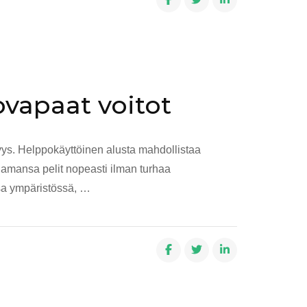
ovapaat voitot
yys. Helppokäyttöinen alusta mahdollistaa
uamansa pelit nopeasti ilman turhaa
ssa ympäristössä, …