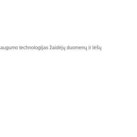
s saugumo technologijas žaidėjų duomenų ir lėšų