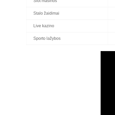
Slot mašinos
Stalo žaidimai
Live kazino
Sporto lažybos