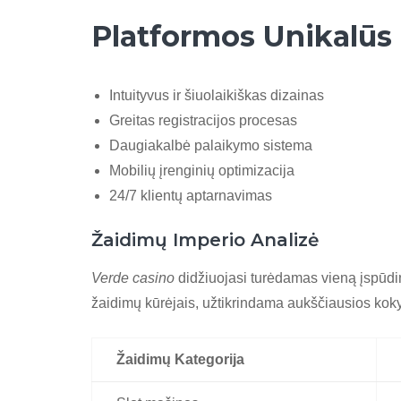
Platformos Unikalūs
Intuityvus ir šiuolaikiškas dizainas
Greitas registracijos procesas
Daugiakalbė palaikymo sistema
Mobilių įrenginių optimizacija
24/7 klientų aptarnavimas
Žaidimų Imperio Analizė
Verde casino
didžiuojasi turėdamas vieną įspūdi
žaidimų kūrėjais, užtikrindama aukščiausios kok
Žaidimų Kategorija