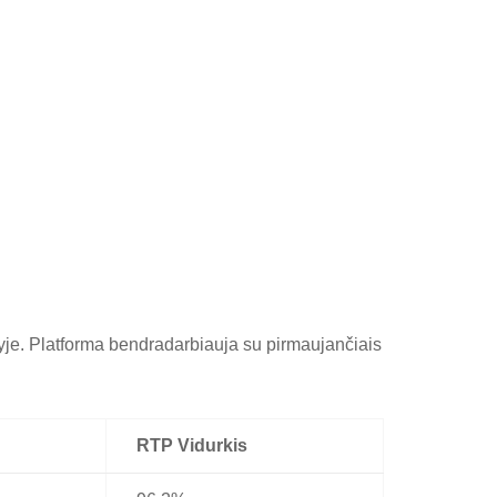
yje. Platforma bendradarbiauja su pirmaujančiais
RTP Vidurkis