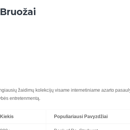
 Bruožai
ngiausių žaidimų kolekcijų visame internetiniame azarto pasaul
ybės entretenmentą.
Kiekis
Populiariausi Pavyzdžiai