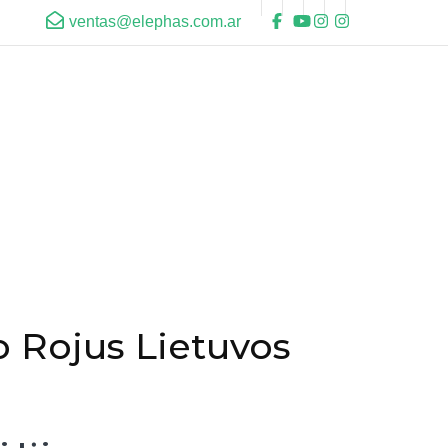
ventas@elephas.com.ar
o Rojus Lietuvos