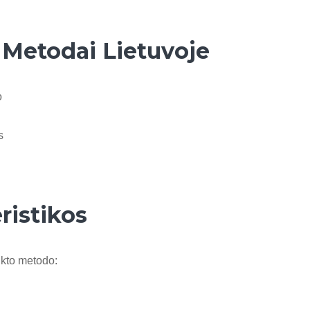
Metodai Lietuvoje
o
s
ristikos
nkto metodo: