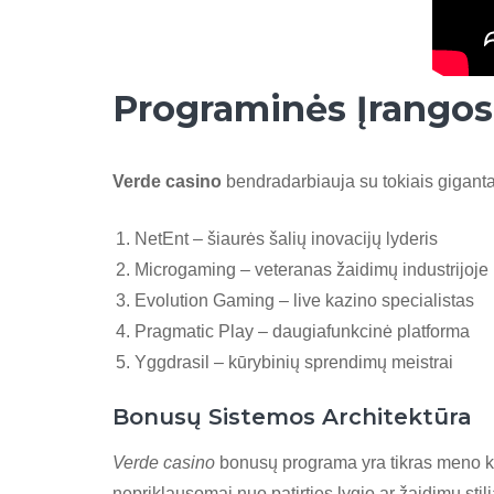
Programinės Įrangos 
Verde casino
bendradarbiauja su tokiais giganta
NetEnt – šiaurės šalių inovacijų lyderis
Microgaming – veteranas žaidimų industrijoje
Evolution Gaming – live kazino specialistas
Pragmatic Play – daugiafunkcinė platforma
Yggdrasil – kūrybinių sprendimų meistrai
Bonusų Sistemos Architektūra
Verde casino
bonusų programa yra tikras meno kū
nepriklausomai nuo patirties lygio ar žaidimų stil