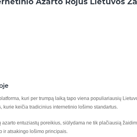
ternetinio Azarto Rojus Lietuvos Ž
oje
 platforma, kuri per trumpą laiką tapo viena populiariausių Lietuv
 kurie keičia tradicinius internetinio lošimo standartus.
ų azarto entuziastų poreikius, siūlydama ne tik plačiausią žaidim
o ir atsakingo lošimo principais.