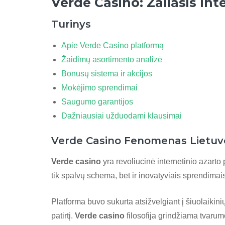
Verde Casino: Žaliasis In
Turinys
Apie Verde Casino platformą
Žaidimų asortimento analizė
Bonusų sistema ir akcijos
Mokėjimo sprendimai
Saugumo garantijos
Dažniausiai užduodami klausimai
Verde Casino Fenomenas Lietuv
Verde casino
yra revoliucinė internetinio azarto
tik spalvų schema, bet ir inovatyviais sprendimais,
Platforma buvo sukurta atsižvelgiant į šiuolaikini
patirtį.
Verde casino
filosofija grindžiama tvarum