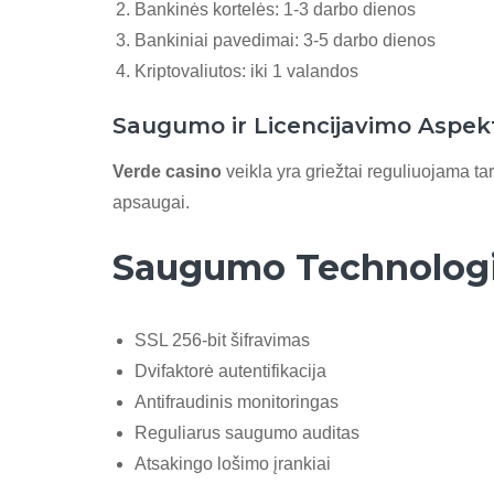
Bankinės kortelės: 1-3 darbo dienos
Bankiniai pavedimai: 3-5 darbo dienos
Kriptovaliutos: iki 1 valandos
Saugumo ir Licencijavimo Aspek
Verde casino
veikla yra griežtai reguliuojama t
apsaugai.
Saugumo Technologi
SSL 256-bit šifravimas
Dvifaktorė autentifikacija
Antifraudinis monitoringas
Reguliarus saugumo auditas
Atsakingo lošimo įrankiai