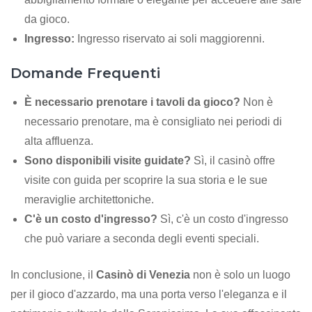
da gioco.
Ingresso:
Ingresso riservato ai soli maggiorenni.
Domande Frequenti
È necessario prenotare i tavoli da gioco?
Non è
necessario prenotare, ma è consigliato nei periodi di
alta affluenza.
Sono disponibili visite guidate?
Sì, il casinò offre
visite con guida per scoprire la sua storia e le sue
meraviglie architettoniche.
C'è un costo d'ingresso?
Sì, c'è un costo d'ingresso
che può variare a seconda degli eventi speciali.
In conclusione, il
Casinò di Venezia
non è solo un luogo
per il gioco d'azzardo, ma una porta verso l'eleganza e il