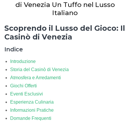
di Venezia Un Tuffo nel Lusso
Italiano
Scoprendo il Lusso del Gioco: Il
Casinò di Venezia
Indice
Introduzione
Storia del Casinò di Venezia
Atmosfera e Arredamenti
Giochi Offerti
Eventi Esclusivi
Esperienza Culinaria
Informazioni Pratiche
Domande Frequenti