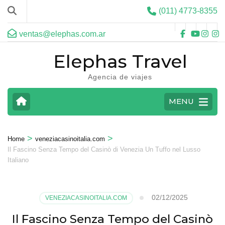
(011) 4773-8355
ventas@elephas.com.ar
Elephas Travel
Agencia de viajes
MENU
>
>
Home
veneziacasinoitalia.com
Il Fascino Senza Tempo del Casinò di Venezia Un Tuffo nel Lusso
Italiano
02/12/2025
VENEZIACASINOITALIA.COM
Il Fascino Senza Tempo del Casinò