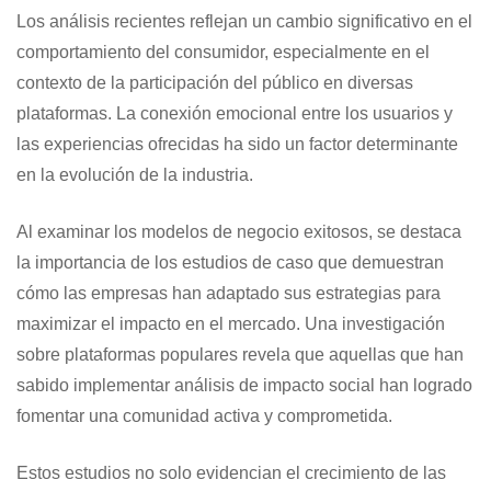
Los análisis recientes reflejan un cambio significativo en el
comportamiento del consumidor, especialmente en el
contexto de la participación del público en diversas
plataformas. La conexión emocional entre los usuarios y
las experiencias ofrecidas ha sido un factor determinante
en la evolución de la industria.
Al examinar los modelos de negocio exitosos, se destaca
la importancia de los estudios de caso que demuestran
cómo las empresas han adaptado sus estrategias para
maximizar el impacto en el mercado. Una investigación
sobre plataformas populares revela que aquellas que han
sabido implementar análisis de impacto social han logrado
fomentar una comunidad activa y comprometida.
Estos estudios no solo evidencian el crecimiento de las