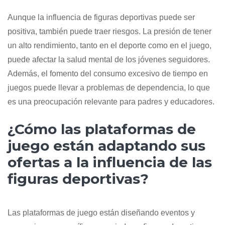
Aunque la influencia de figuras deportivas puede ser
positiva, también puede traer riesgos. La presión de tener
un alto rendimiento, tanto en el deporte como en el juego,
puede afectar la salud mental de los jóvenes seguidores.
Además, el fomento del consumo excesivo de tiempo en
juegos puede llevar a problemas de dependencia, lo que
es una preocupación relevante para padres y educadores.
¿Cómo las plataformas de
juego están adaptando sus
ofertas a la influencia de las
figuras deportivas?
Las plataformas de juego están diseñando eventos y