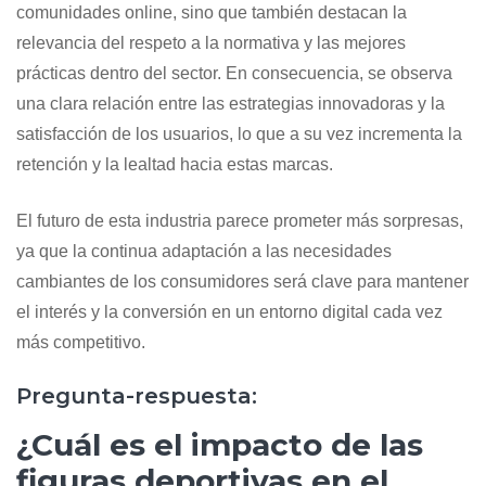
comunidades online, sino que también destacan la
relevancia del respeto a la normativa y las mejores
prácticas dentro del sector. En consecuencia, se observa
una clara relación entre las estrategias innovadoras y la
satisfacción de los usuarios, lo que a su vez incrementa la
retención y la lealtad hacia estas marcas.
El futuro de esta industria parece prometer más sorpresas,
ya que la continua adaptación a las necesidades
cambiantes de los consumidores será clave para mantener
el interés y la conversión en un entorno digital cada vez
más competitivo.
Pregunta-respuesta:
¿Cuál es el impacto de las
figuras deportivas en el