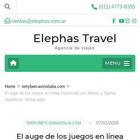
(011) 4773-8355
ventas@elephas.com.ar
Elephas Travel
Agencia de viajes
MENU
>
>
Home
terrybetcasinoitalia.com
El auge de los juegos en línea impulsado por atletas y figuras
deportivas destacadas
07/01/2026
TERRYBETCASINOITALIA.COM
El auge de los juegos en línea