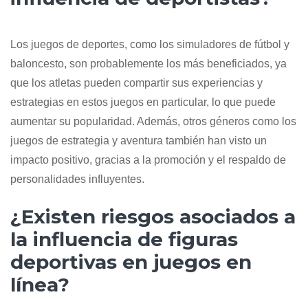
Los juegos de deportes, como los simuladores de fútbol y
baloncesto, son probablemente los más beneficiados, ya
que los atletas pueden compartir sus experiencias y
estrategias en estos juegos en particular, lo que puede
aumentar su popularidad. Además, otros géneros como los
juegos de estrategia y aventura también han visto un
impacto positivo, gracias a la promoción y el respaldo de
personalidades influyentes.
¿Existen riesgos asociados a
la influencia de figuras
deportivas en juegos en
línea?