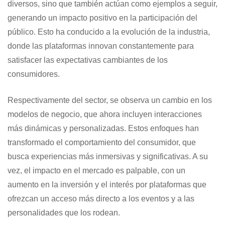
diversos, sino que también actúan como ejemplos a seguir,
generando un impacto positivo en la participación del
público. Esto ha conducido a la evolución de la industria,
donde las plataformas innovan constantemente para
satisfacer las expectativas cambiantes de los
consumidores.
Respectivamente del sector, se observa un cambio en los
modelos de negocio, que ahora incluyen interacciones
más dinámicas y personalizadas. Estos enfoques han
transformado el comportamiento del consumidor, que
busca experiencias más inmersivas y significativas. A su
vez, el impacto en el mercado es palpable, con un
aumento en la inversión y el interés por plataformas que
ofrezcan un acceso más directo a los eventos y a las
personalidades que los rodean.