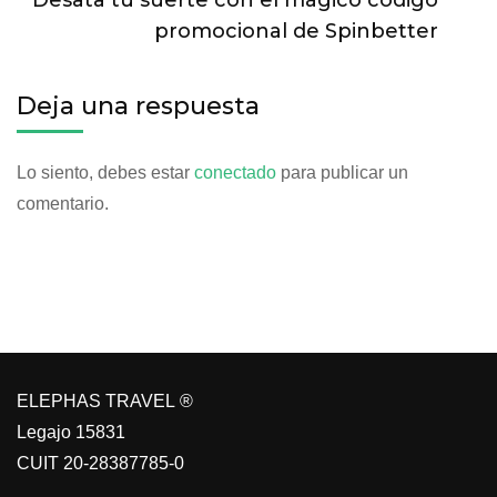
promocional de Spinbetter
Deja una respuesta
Lo siento, debes estar
conectado
para publicar un
comentario.
ELEPHAS TRAVEL ®
Legajo 15831
CUIT 20-28387785-0