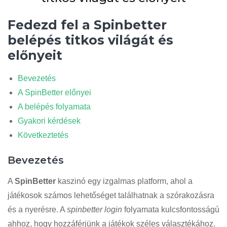
Fedezd fel a Spinbetter
belépés titkos világát és
előnyeit
Bevezetés
A SpinBetter előnyei
A belépés folyamata
Gyakori kérdések
Következtetés
Bevezetés
A
SpinBetter
kaszinó egy izgalmas platform, ahol a
játékosok számos lehetőséget találhatnak a szórakozásra
és a nyerésre. A
spinbetter login
folyamata kulcsfontosságú
ahhoz, hogy hozzáférjünk a játékok széles választékához.