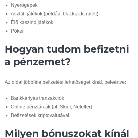
Nyerőgépek
Asztali játékok (például blackjack, rulett)
Élő kaszinó játékok
Póker
Hogyan tudom befizetni
a pénzemet?
Az oldal többféle befizetési lehetőséget kínál, beleértve:
Bankkártyás tranzakciók
Online pénztárcák (pl. Skrill, Neteller)
Befizetések kriptovalutával
Milyen bónuszokat kínál