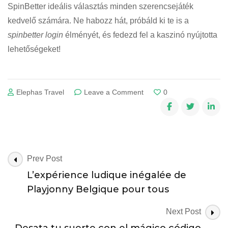
SpinBetter ideális választás minden szerencsejáték
kedvelő számára. Ne habozz hát, próbáld ki te is a
spinbetter login
élményét, és fedezd fel a kaszinó nyújtotta
lehetőségeket!
on
Elephas Travel
Leave a Comment
0
Fedezd
fel
a
spinbetter
belépés
titkos
Post
Prev Post
világát
Navigation
L’expérience ludique inégalée de
és
Playjonny Belgique pour tous
előnyeit
Next Post
Desata tu suerte con el mágico código