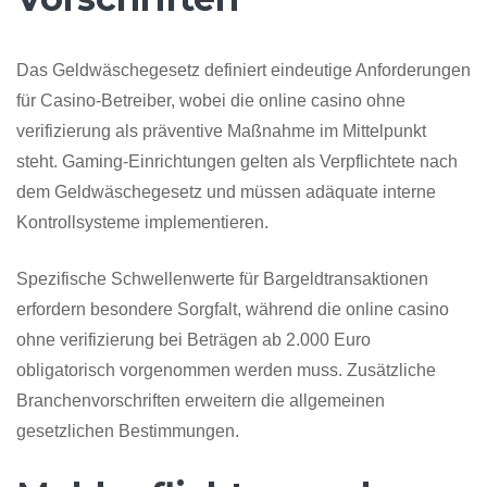
Das Geldwäschegesetz definiert eindeutige Anforderungen
für Casino-Betreiber, wobei die online casino ohne
verifizierung als präventive Maßnahme im Mittelpunkt
steht. Gaming-Einrichtungen gelten als Verpflichtete nach
dem Geldwäschegesetz und müssen adäquate interne
Kontrollsysteme implementieren.
Spezifische Schwellenwerte für Bargeldtransaktionen
erfordern besondere Sorgfalt, während die online casino
ohne verifizierung bei Beträgen ab 2.000 Euro
obligatorisch vorgenommen werden muss. Zusätzliche
Branchenvorschriften erweitern die allgemeinen
gesetzlichen Bestimmungen.