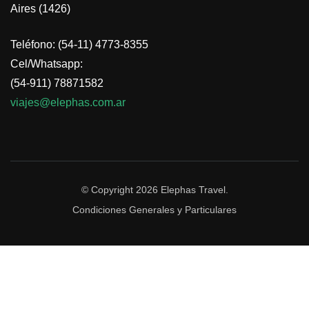
Aires (1426)
Teléfono: (54-11) 4773-8355
Cel/Whatsapp:
(54-911) 78871582
viajes@elephas.com.ar
© Copyright 2026
Elephas Travel
.
Condiciones Generales y Particulares