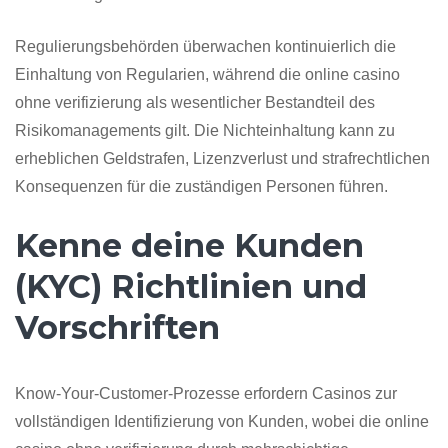
Regulierungsbehörden überwachen kontinuierlich die
Einhaltung von Regularien, während die online casino
ohne verifizierung als wesentlicher Bestandteil des
Risikomanagements gilt. Die Nichteinhaltung kann zu
erheblichen Geldstrafen, Lizenzverlust und strafrechtlichen
Konsequenzen für die zuständigen Personen führen.
Kenne deine Kunden
(KYC) Richtlinien und
Vorschriften
Know-Your-Customer-Prozesse erfordern Casinos zur
vollständigen Identifizierung von Kunden, wobei die online