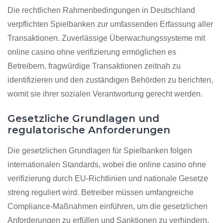
Die rechtlichen Rahmenbedingungen in Deutschland
verpflichten Spielbanken zur umfassenden Erfassung aller
Transaktionen. Zuverlässige Überwachungssysteme mit
online casino ohne verifizierung ermöglichen es
Betreibern, fragwürdige Transaktionen zeitnah zu
identifizieren und den zuständigen Behörden zu berichten,
womit sie ihrer sozialen Verantwortung gerecht werden.
Gesetzliche Grundlagen und
regulatorische Anforderungen
Die gesetzlichen Grundlagen für Spielbanken folgen
internationalen Standards, wobei die online casino ohne
verifizierung durch EU-Richtlinien und nationale Gesetze
streng reguliert wird. Betreiber müssen umfangreiche
Compliance-Maßnahmen einführen, um die gesetzlichen
Anforderungen zu erfüllen und Sanktionen zu verhindern.