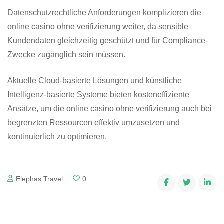
Datenschutzrechtliche Anforderungen komplizieren die
online casino ohne verifizierung weiter, da sensible
Kundendaten gleichzeitig geschützt und für Compliance-
Zwecke zugänglich sein müssen.
Aktuelle Cloud-basierte Lösungen und künstliche
Intelligenz-basierte Systeme bieten kosteneffiziente
Ansätze, um die online casino ohne verifizierung auch bei
begrenzten Ressourcen effektiv umzusetzen und
kontinuierlich zu optimieren.
Elephas Travel
0