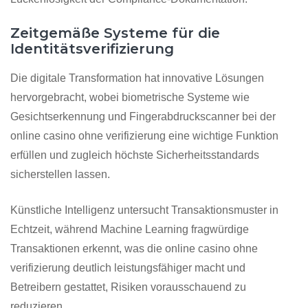
Zeitgemäße Systeme für die
Identitätsverifizierung
Die digitale Transformation hat innovative Lösungen
hervorgebracht, wobei biometrische Systeme wie
Gesichtserkennung und Fingerabdruckscanner bei der
online casino ohne verifizierung eine wichtige Funktion
erfüllen und zugleich höchste Sicherheitsstandards
sicherstellen lassen.
Künstliche Intelligenz untersucht Transaktionsmuster in
Echtzeit, während Machine Learning fragwürdige
Transaktionen erkennt, was die online casino ohne
verifizierung deutlich leistungsfähiger macht und
Betreibern gestattet, Risiken vorausschauend zu
reduzieren.