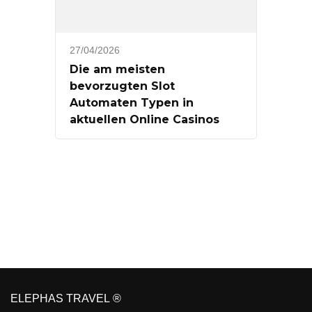
27/04/2026
Die am meisten
bevorzugten Slot
Automaten Typen in
aktuellen Online Casinos
ELEPHAS TRAVEL ®