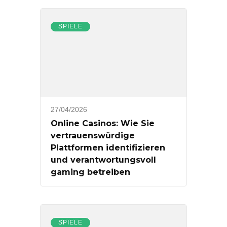
SPIELE
27/04/2026
Online Casinos: Wie Sie
vertrauenswürdige
Plattformen identifizieren
und verantwortungsvoll
gaming betreiben
SPIELE