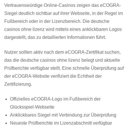
Vertrauenswürdige Online-Casinos zeigen das eCOGRA-
Siegel deutlich sichtbar auf ihrer Webseite, in der Regel im
Fußbereich oder in der Lizenzbereich. Die deutsche
casinos ohne lizenz wird mittels eines anklickbaren Logos
dargestellt, das zu detaillierten Informationen führt.
Nutzer sollten aktiv nach dem eCOGRA-Zertifikat suchen,
das die deutsche casinos ohne lizenz belegt und aktuelle
Prüfberichte verfügbar stellt. Eine schnelle Überprüfung auf
der eCOGRA-Website verifiziert die Echtheit der
Zertifizierung.
Offizielles eCOGRA-Logo im Fußbereich der
Glücksspiel-Webseite
Anklickbares Siegel mit Verbindung zur Überprüfung
Neueste Prüfberichte im Lizenzabschnitt verfügbar