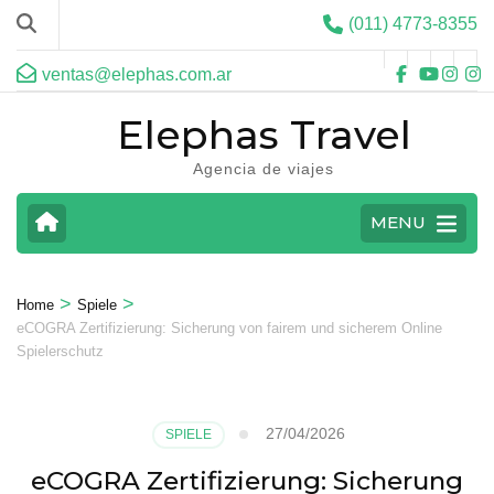
(011) 4773-8355
ventas@elephas.com.ar
Elephas Travel
Agencia de viajes
MENU
>
>
Home
Spiele
eCOGRA Zertifizierung: Sicherung von fairem und sicherem Online
Spielerschutz
27/04/2026
SPIELE
eCOGRA Zertifizierung: Sicherung