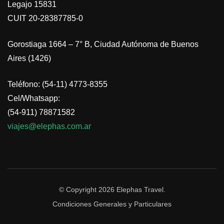
Legajo 15831
CUIT 20-28387785-0
Gorostiaga 1664 – 7° B, Ciudad Autónoma de Buenos
Aires (1426)
Teléfono: (54-11) 4773-8355
Cel/Whatsapp:
(54-911) 78871582
viajes@elephas.com.ar
© Copyright 2026
Elephas Travel
.
Condiciones Generales y Particulares