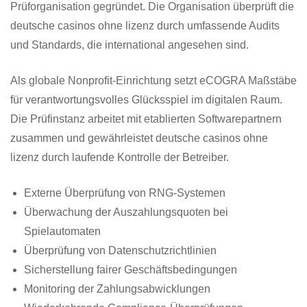
Prüforganisation gegründet. Die Organisation überprüft die
deutsche casinos ohne lizenz durch umfassende Audits
und Standards, die international angesehen sind.
Als globale Nonprofit-Einrichtung setzt eCOGRA Maßstäbe
für verantwortungsvolles Glücksspiel im digitalen Raum.
Die Prüfinstanz arbeitet mit etablierten Softwarepartnern
zusammen und gewährleistet deutsche casinos ohne
lizenz durch laufende Kontrolle der Betreiber.
Externe Überprüfung von RNG-Systemen
Überwachung der Auszahlungsquoten bei
Spielautomaten
Überprüfung von Datenschutzrichtlinien
Sicherstellung fairer Geschäftsbedingungen
Monitoring der Zahlungsabwicklungen