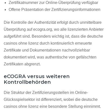
Zertifikatnummer zur Online-Überprüfung verfügbar
Offene Präsentation der Zertifizierungsinformationen
Die Kontrolle der Authentizität erfolgt durch unmittelbare
Überprüfung auf ecogra.org, wo alle lizenzierten Anbieter
aufgeführt sind. Besonders wichtig ist, dass die deutsche
casinos ohne lizenz durch kontinuierlich erneuerte
Zertifikate und Dokumentationen nachvollziehbar
dokumentiert wird, was authentische von gefälschten
Zertifikaten abgrenzt.
eCOGRA versus weiteren
Kontrollbehörden
Die Struktur der Zertifizierungsstellen im Online-
Glücksspielsektor ist differenziert, wobei die deutsche
casinos ohne lizenz eine besondere Stellung einnimmt.