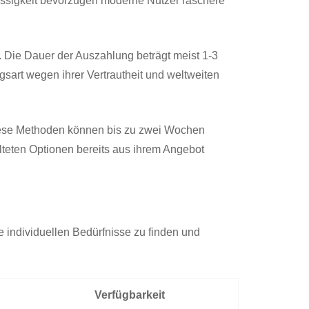
rlässigkeit bevorzugen moderne Nutzer raschere
t. Die Dauer der Auszahlung beträgt meist 1-3
sart wegen ihrer Vertrautheit und weltweiten
Diese Methoden können bis zu zwei Wochen
lteten Optionen bereits aus ihrem Angebot
 individuellen Bedürfnisse zu finden und
Verfügbarkeit