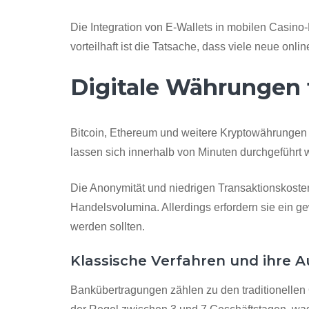
Die Integration von E-Wallets in mobilen Casino-
vorteilhaft ist die Tatsache, dass viele neue on
Digitale Währungen 
Bitcoin, Ethereum und weitere Kryptowährungen t
lassen sich innerhalb von Minuten durchgeführt
Die Anonymität und niedrigen Transaktionskoste
Handelsvolumina. Allerdings erfordern sie ein g
werden sollten.
Klassische Verfahren und ihre 
Bankübertragungen zählen zu den traditionellen 