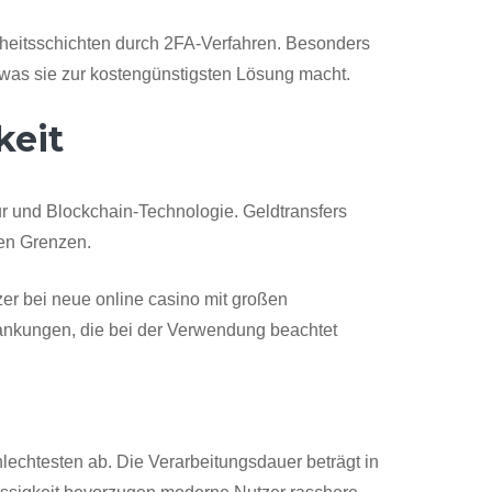
erheitsschichten durch 2FA-Verfahren. Besonders
, was sie zur kostengünstigsten Lösung macht.
keit
ur und Blockchain-Technologie. Geldtransfers
hen Grenzen.
er bei neue online casino mit großen
wankungen, die bei der Verwendung beachtet
lechtesten ab. Die Verarbeitungsdauer beträgt in