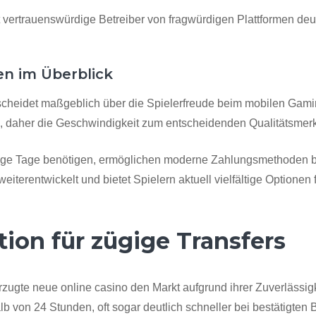
 vertrauenswürdige Betreiber von fragwürdigen Plattformen deu
en im Überblick
scheidet maßgeblich über die Spielerfreude beim mobilen Gami
, daher die Geschwindigkeit zum entscheidenden Qualitätsmerkm
ge Tage benötigen, ermöglichen moderne Zahlungsmethoden bei
weiterentwickelt und bietet Spielern aktuell vielfältige Option
tion für zügige Transfers
orzugte neue online casino den Markt aufgrund ihrer Zuverlässig
b von 24 Stunden, oft sogar deutlich schneller bei bestätigten 