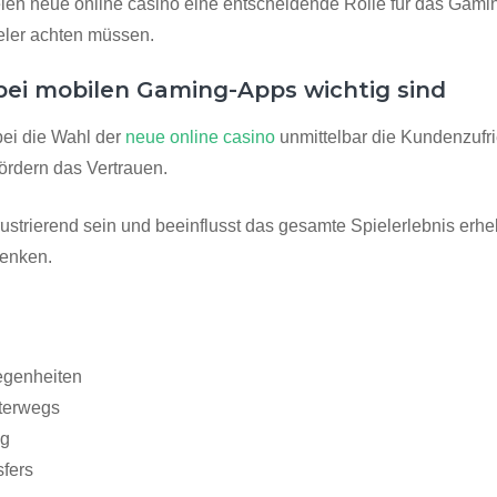
en neue online casino eine entscheidende Rolle für das Gaming-
ieler achten müssen.
ei mobilen Gaming-Apps wichtig sind
bei die Wahl der
neue online casino
unmittelbar die Kundenzufr
ördern das Vertrauen.
trierend sein und beeinflusst das gesamte Spielerlebnis erheb
senken.
egenheiten
nterwegs
ag
sfers