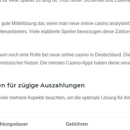
für viele Spieler zu lang ist. Trotz hoher Sicherheit und Zuve
e gute Mittellösung dar, wenn man neue online casino analysier
enanbieters. Viele etablierte Spieler bevorzugen diese Zahlung
kaum noch eine Rolle bei neue online casino in Deutschland. 
genössischer Nutzer. Die meisten Casino-Apps haben diese vera
n für zügige Auszahlungen
ler mehrere Aspekte beachten, um die optimale Lösung für ihre
hlungsdauer
Gebühren