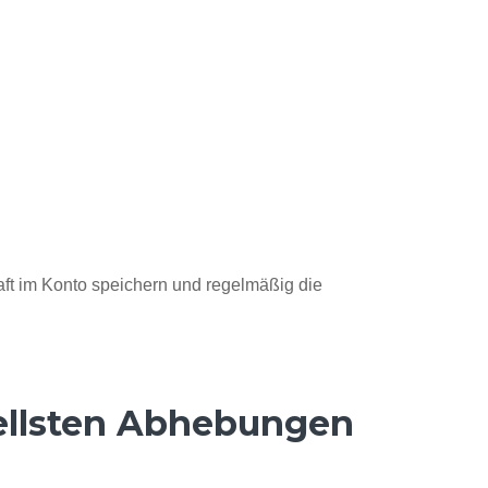
haft im Konto speichern und regelmäßig die
ellsten Abhebungen