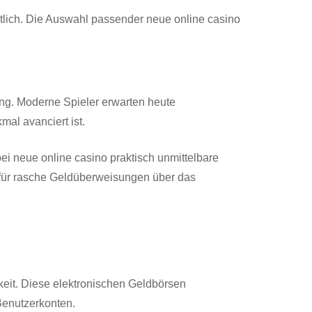
tlich. Die Auswahl passender neue online casino
ng. Moderne Spieler erwarten heute
al avanciert ist.
 neue online casino praktisch unmittelbare
en für rasche Geldüberweisungen über das
keit. Diese elektronischen Geldbörsen
Benutzerkonten.