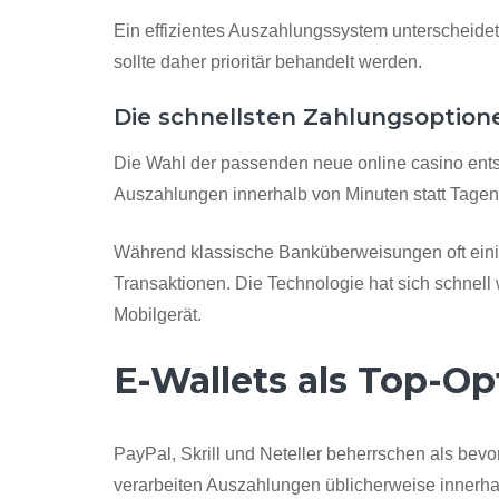
Ein effizientes Auszahlungssystem unterscheidet
sollte daher prioritär behandelt werden.
Die schnellsten Zahlungsoption
Die Wahl der passenden neue online casino ent
Auszahlungen innerhalb von Minuten statt Tagen
Während klassische Banküberweisungen oft eini
Transaktionen. Die Technologie hat sich schnell 
Mobilgerät.
E-Wallets als Top-Op
PayPal, Skrill und Neteller beherrschen als bev
verarbeiten Auszahlungen üblicherweise innerhal