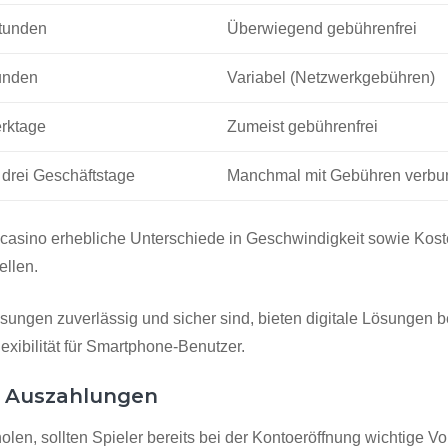
tunden
Überwiegend gebührenfrei
unden
Variabel (Netzwerkgebühren)
rktage
Zumeist gebührenfrei
s drei Geschäftstage
Manchmal mit Gebühren verb
ne casino erhebliche Unterschiede in Geschwindigkeit sowie Kos
ellen.
gen zuverlässig und sicher sind, bieten digitale Lösungen bei
exibilität für Smartphone-Benutzer.
e Auszahlungen
en, sollten Spieler bereits bei der Kontoeröffnung wichtige Vo