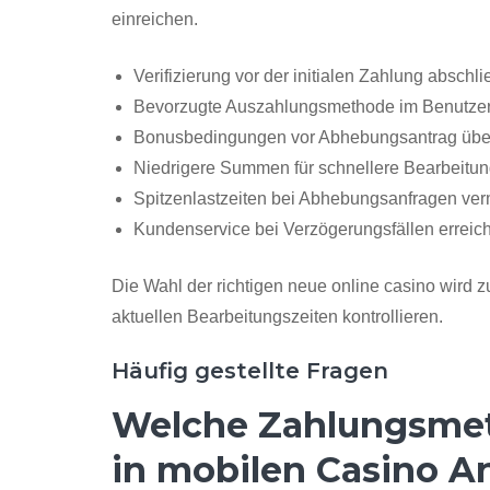
einreichen.
Verifizierung vor der initialen Zahlung abschl
Bevorzugte Auszahlungsmethode im Benutzer
Bonusbedingungen vor Abhebungsantrag übe
Niedrigere Summen für schnellere Bearbeitu
Spitzenlastzeiten bei Abhebungsanfragen ve
Kundenservice bei Verzögerungsfällen erreic
Die Wahl der richtigen neue online casino wird z
aktuellen Bearbeitungszeiten kontrollieren.
Häufig gestellte Fragen
Welche Zahlungsmet
in mobilen Casino 