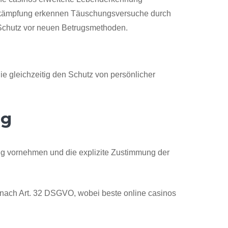
Bekämpfung erkennen Täuschungsversuche durch
 Schutz vor neuen Betrugsmethoden.
ie gleichzeitig den Schutz von persönlicher
ng
ng vornehmen und die explizite Zustimmung der
 nach Art. 32 DSGVO, wobei beste online casinos