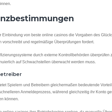
önnen.
zenzbestimmungen
r Einbindung von beste online casinos die Vorgaben des Glückss
ich vorschreibt und regelmäßige Überprüfungen fordert.
rifizierungssysteme durch externe Kontrollbehörden überprüfen 
nuierlich auf Schwachstellen überwacht werden muss.
Betreiber
etet Spielern und Betreibern gleichermaßen bedeutende Vorteil
schnelleren Anmeldeprozess, während gleichzeitig ihr Konto geg
den können.
 online casinos ihre Betriebskosten senken, da manuelle Überp