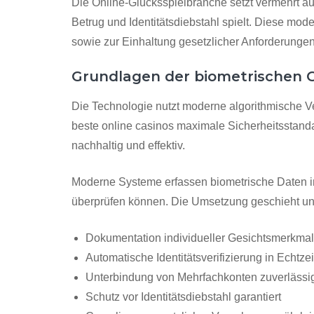
Die Online-Glücksspielbranche setzt vermehrt au
Betrug und Identitätsdiebstahl spielt. Diese mo
sowie zur Einhaltung gesetzlicher Anforderungen
Grundlagen der biometrischen 
Die Technologie nutzt moderne algorithmische Ver
beste online casinos maximale Sicherheitsstandar
nachhaltig und effektiv.
Moderne Systeme erfassen biometrische Daten in E
überprüfen können. Die Umsetzung geschieht un
Dokumentation individueller Gesichtsmerkma
Automatische Identitätsverifizierung in Echtzei
Unterbindung von Mehrfachkonten zuverlässi
Schutz vor Identitätsdiebstahl garantiert