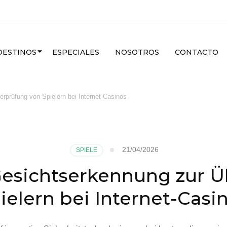
DESTINOS
ESPECIALES
NOSOTROS
CONTACTO
rprüfung von Spielern bei Internet-Casinos
21/04/2026
SPIELE
Gesichtserkennung zur Ü
ielern bei Internet-Casi