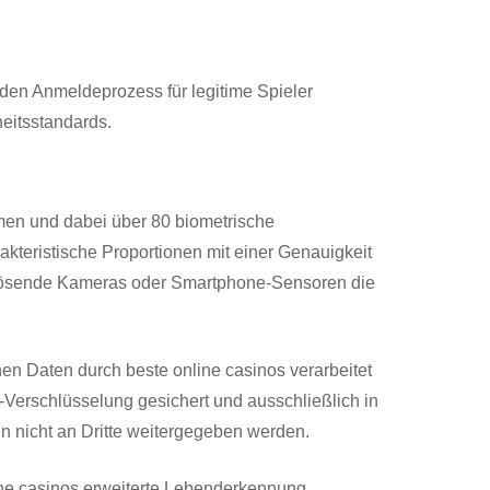
g den Anmeldeprozess für legitime Spieler
heitsstandards.
mmen und dabei über 80 biometrische
kteristische Proportionen mit einer Genauigkeit
uflösende Kameras oder Smartphone-Sensoren die
hen Daten durch beste online casinos verarbeitet
Verschlüsselung gesichert und ausschließlich in
 nicht an Dritte weitergegeben werden.
ine casinos erweiterte Lebenderkennung