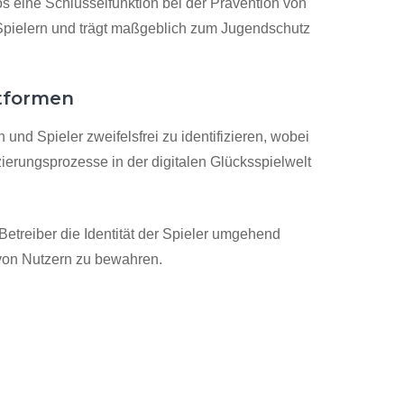
os eine Schlüsselfunktion bei der Prävention von
n Spielern und trägt maßgeblich zum Jugendschutz
ttformen
nd Spieler zweifelsfrei zu identifizieren, wobei
zierungsprozesse in der digitalen Glücksspielwelt
Betreiber die Identität der Spieler umgehend
von Nutzern zu bewahren.