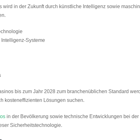
 wird in der Zukunft durch künstliche Intelligenz sowie maschi
en.
echnologie
e Intelligenz-Systeme
s
casinos bis zum Jahr 2028 zum branchenüblichen Standard werd
ach kosteneffizienten Lösungen suchen.
nos
in der Bevölkerung sowie technische Entwicklungen bei der
ser Sicherheitstechnologie.