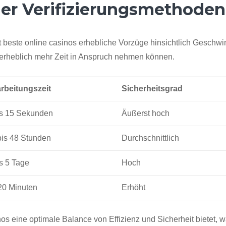
er Verifizierungsmethoden
beste online casinos erhebliche Vorzüge hinsichtlich Geschwin
rheblich mehr Zeit in Anspruch nehmen können.
rbeitungszeit
Sicherheitsgrad
is 15 Sekunden
Äußerst hoch
bis 48 Stunden
Durchschnittlich
is 5 Tage
Hoch
20 Minuten
Erhöht
nos eine optimale Balance von Effizienz und Sicherheit bietet,