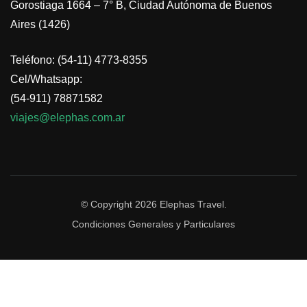
Gorostiaga 1664 – 7° B, Ciudad Autónoma de Buenos
Aires (1426)
Teléfono: (54-11) 4773-8355
Cel/Whatsapp:
(54-911) 78871582
viajes@elephas.com.ar
© Copyright 2026
Elephas Travel
.
Condiciones Generales y Particulares