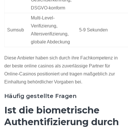
DSGVO-konform
Multi-Level-
Verifizierung,
Sumsub
5-9 Sekunden
Altersverifizierung,
globale Abdeckung
Diese Anbieter haben sich durch ihre Fachkompetenz in
der beste online casinos als zuverlässige Partner für
Online-Casinos positioniert und tragen maßgeblich zur
Einhaltung behördlicher Vorgaben bei.
Häufig gestellte Fragen
Ist die biometrische
Authentifizierung durch