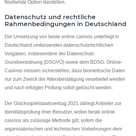
flexibelste Option darstellen.
Datenschutz und rechtliche
Rahmenbedingungen in Deutschland
Die Umsetzung von beste online casinos unterliegt in
Deutschland umfassenden datenschutzrechtlichen
Vorgaben, insbesondere der Datenschutz-
Grundverordnung (DSGVO) sowie dem BDSG. Online-
Casinos müssen sicherstellen, dass biometrische Daten
nur zum Zweck der Altersbestätigung verarbeitet werden
und nach erfolgter Prüfung sofort gelöscht werden.
Der Glücksspielstaatsvertrag 2021 obliegt Anbieter zur
Identitätsprüfung ihrer Benutzer, wobei beste online
casinos als zulässige Methode gilt, sofern die
organisatorischen und technischen Vorkehrungen dem