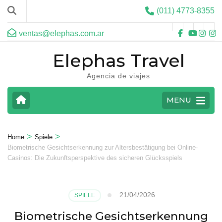
(011) 4773-8355
ventas@elephas.com.ar
Elephas Travel
Agencia de viajes
MENU
>
>
Home
Spiele
Biometrische Gesichtserkennung zur Altersbestätigung bei Online-
Casinos: Die Zukunftsperspektive des sicheren Glücksspiels
21/04/2026
SPIELE
Biometrische Gesichtserkennung