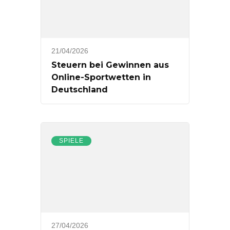
21/04/2026
Steuern bei Gewinnen aus
Online-Sportwetten in
Deutschland
SPIELE
27/04/2026