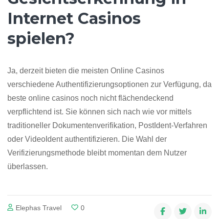
Internet Casinos
spielen?
Ja, derzeit bieten die meisten Online Casinos
verschiedene Authentifizierungsoptionen zur Verfügung, da
beste online casinos noch nicht flächendeckend
verpflichtend ist. Sie können sich nach wie vor mittels
traditioneller Dokumentenverifikation, PostIdent-Verfahren
oder VideoIdent authentifizieren. Die Wahl der
Verifizierungsmethode bleibt momentan dem Nutzer
überlassen.
Elephas Travel
0