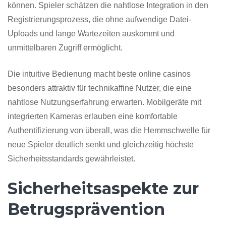
können. Spieler schätzen die nahtlose Integration in den
Registrierungsprozess, die ohne aufwendige Datei-
Uploads und lange Wartezeiten auskommt und
unmittelbaren Zugriff ermöglicht.
Die intuitive Bedienung macht beste online casinos
besonders attraktiv für technikaffine Nutzer, die eine
nahtlose Nutzungserfahrung erwarten. Mobilgeräte mit
integrierten Kameras erlauben eine komfortable
Authentifizierung von überall, was die Hemmschwelle für
neue Spieler deutlich senkt und gleichzeitig höchste
Sicherheitsstandards gewährleistet.
Sicherheitsaspekte zur
Betrugsprävention