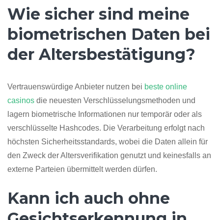
Wie sicher sind meine
biometrischen Daten bei
der Altersbestätigung?
Vertrauenswürdige Anbieter nutzen bei
beste online
casinos
die neuesten Verschlüsselungsmethoden und
lagern biometrische Informationen nur temporär oder als
verschlüsselte Hashcodes. Die Verarbeitung erfolgt nach
höchsten Sicherheitsstandards, wobei die Daten allein für
den Zweck der Altersverifikation genutzt und keinesfalls an
externe Parteien übermittelt werden dürfen.
Kann ich auch ohne
Gesichtserkennung in