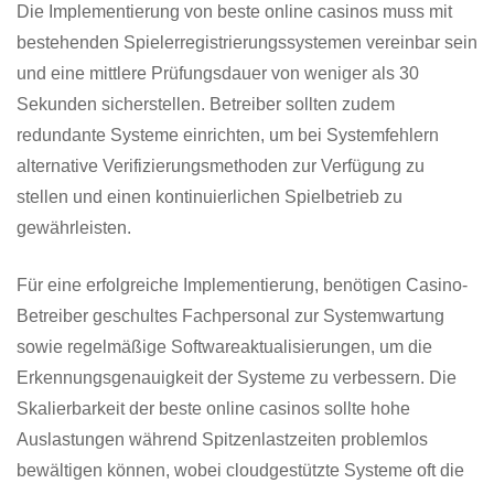
Die Implementierung von beste online casinos muss mit
bestehenden Spielerregistrierungssystemen vereinbar sein
und eine mittlere Prüfungsdauer von weniger als 30
Sekunden sicherstellen. Betreiber sollten zudem
redundante Systeme einrichten, um bei Systemfehlern
alternative Verifizierungsmethoden zur Verfügung zu
stellen und einen kontinuierlichen Spielbetrieb zu
gewährleisten.
Für eine erfolgreiche Implementierung, benötigen Casino-
Betreiber geschultes Fachpersonal zur Systemwartung
sowie regelmäßige Softwareaktualisierungen, um die
Erkennungsgenauigkeit der Systeme zu verbessern. Die
Skalierbarkeit der beste online casinos sollte hohe
Auslastungen während Spitzenlastzeiten problemlos
bewältigen können, wobei cloudgestützte Systeme oft die