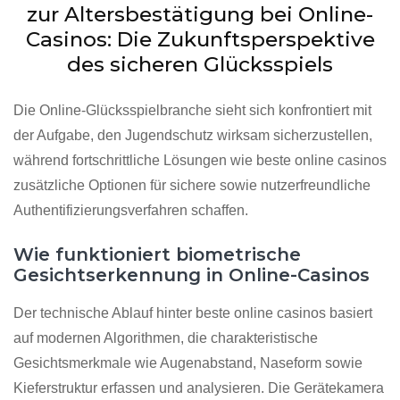
zur Altersbestätigung bei Online-
Casinos: Die Zukunftsperspektive
des sicheren Glücksspiels
Die Online-Glücksspielbranche sieht sich konfrontiert mit
der Aufgabe, den Jugendschutz wirksam sicherzustellen,
während fortschrittliche Lösungen wie beste online casinos
zusätzliche Optionen für sichere sowie nutzerfreundliche
Authentifizierungsverfahren schaffen.
Wie funktioniert biometrische
Gesichtserkennung in Online-Casinos
Der technische Ablauf hinter beste online casinos basiert
auf modernen Algorithmen, die charakteristische
Gesichtsmerkmale wie Augenabstand, Naseform sowie
Kieferstruktur erfassen und analysieren. Die Gerätekamera