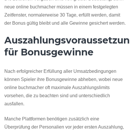
neue online buchmacher müssen in einem festgelegten
Zeitfenster, normalerweise 30 Tage, erfüllt werden, damit
der Bonus gültig bleibt und alle Gewinne gesichert werden.
Auszahlungsvoraussetzu
für Bonusgewinne
Nach erfolgreicher Erfüllung aller Umsatzbedingungen
können Spieler ihre Bonusgewinne abheben, wobei neue
online buchmacher oft maximale Auszahlungslimits
vorsehen, die zu beachten sind und unterschiedlich
ausfallen.
Manche Plattformen benötigen zusätzlich eine
Überprüfung der Personalien vor jeder ersten Auszahlung,