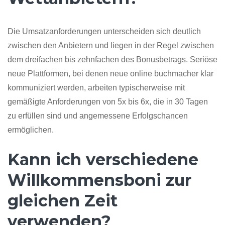
Die Umsatzanforderungen unterscheiden sich deutlich
zwischen den Anbietern und liegen in der Regel zwischen
dem dreifachen bis zehnfachen des Bonusbetrags. Seriöse
neue Plattformen, bei denen neue online buchmacher klar
kommuniziert werden, arbeiten typischerweise mit
gemäßigte Anforderungen von 5x bis 6x, die in 30 Tagen
zu erfüllen sind und angemessene Erfolgschancen
ermöglichen.
Kann ich verschiedene
Willkommensboni zur
gleichen Zeit
verwenden?