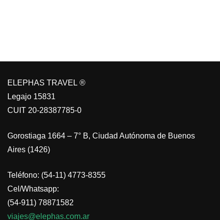
ELEPHAS TRAVEL ®
Legajo 15831
CUIT 20-28387785-0
Gorostiaga 1664 – 7° B, Ciudad Autónoma de Buenos
Aires (1426)
Teléfono: (54-11) 4773-8355
Cel/Whatsapp:
(54-911) 78871582
viajes@elephas.com.ar