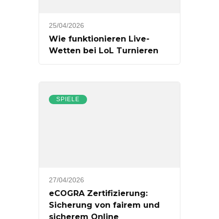
25/04/2026
Wie funktionieren Live-
Wetten bei LoL Turnieren
SPIELE
27/04/2026
eCOGRA Zertifizierung:
Sicherung von fairem und
sicherem Online