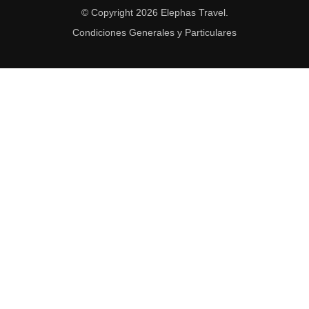
© Copyright 2026
Elephas Travel
.
Condiciones Generales y Particulares