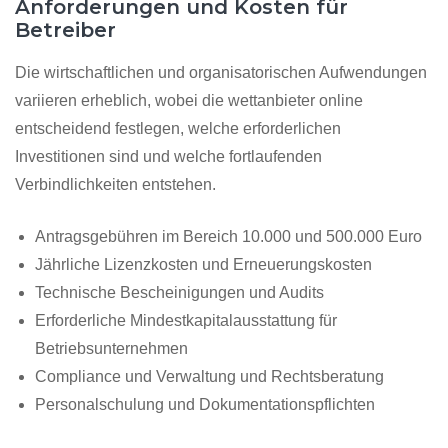
Anforderungen und Kosten für
Betreiber
Die wirtschaftlichen und organisatorischen Aufwendungen
variieren erheblich, wobei die wettanbieter online
entscheidend festlegen, welche erforderlichen
Investitionen sind und welche fortlaufenden
Verbindlichkeiten entstehen.
Antragsgebühren im Bereich 10.000 und 500.000 Euro
Jährliche Lizenzkosten und Erneuerungskosten
Technische Bescheinigungen und Audits
Erforderliche Mindestkapitalausstattung für
Betriebsunternehmen
Compliance und Verwaltung und Rechtsberatung
Personalschulung und Dokumentationspflichten