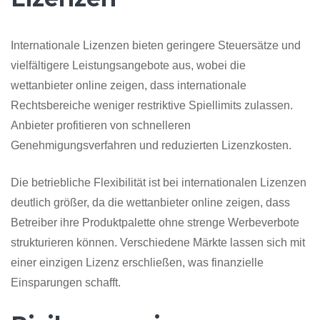
Internationale Lizenzen bieten geringere Steuersätze und
vielfältigere Leistungsangebote aus, wobei die
wettanbieter online zeigen, dass internationale
Rechtsbereiche weniger restriktive Spiellimits zulassen.
Anbieter profitieren von schnelleren
Genehmigungsverfahren und reduzierten Lizenzkosten.
Die betriebliche Flexibilität ist bei internationalen Lizenzen
deutlich größer, da die wettanbieter online zeigen, dass
Betreiber ihre Produktpalette ohne strenge Werbeverbote
strukturieren können. Verschiedene Märkte lassen sich mit
einer einzigen Lizenz erschließen, was finanzielle
Einsparungen schafft.