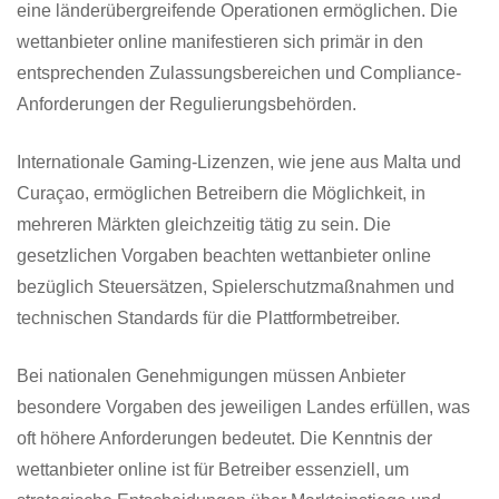
eine länderübergreifende Operationen ermöglichen. Die
wettanbieter online manifestieren sich primär in den
entsprechenden Zulassungsbereichen und Compliance-
Anforderungen der Regulierungsbehörden.
Internationale Gaming-Lizenzen, wie jene aus Malta und
Curaçao, ermöglichen Betreibern die Möglichkeit, in
mehreren Märkten gleichzeitig tätig zu sein. Die
gesetzlichen Vorgaben beachten wettanbieter online
bezüglich Steuersätzen, Spielerschutzmaßnahmen und
technischen Standards für die Plattformbetreiber.
Bei nationalen Genehmigungen müssen Anbieter
besondere Vorgaben des jeweiligen Landes erfüllen, was
oft höhere Anforderungen bedeutet. Die Kenntnis der
wettanbieter online ist für Betreiber essenziell, um