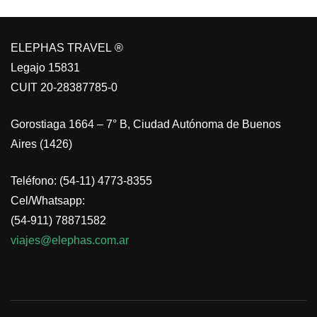
ELEPHAS TRAVEL ®
Legajo 15831
CUIT 20-28387785-0
Gorostiaga 1664 – 7° B, Ciudad Autónoma de Buenos
Aires (1426)
Teléfono: (54-11) 4773-8355
Cel/Whatsapp:
(54-911) 78871582
viajes@elephas.com.ar