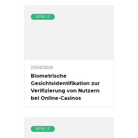
SPIELE
23/04/2026
Biometrische
Gesichtsidentifikation zur
Verifizierung von Nutzern
bei Online-Casinos
SPIELE