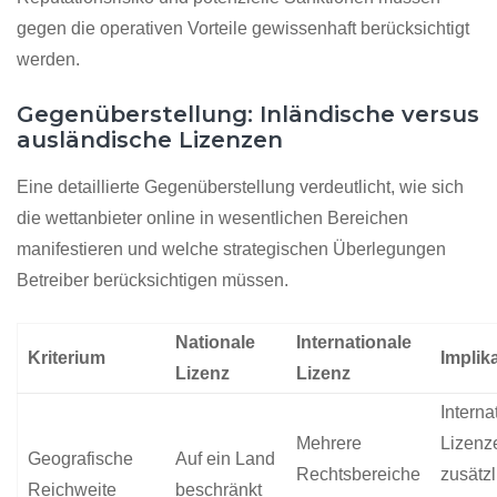
gegen die operativen Vorteile gewissenhaft berücksichtigt
werden.
Gegenüberstellung: Inländische versus
ausländische Lizenzen
Eine detaillierte Gegenüberstellung verdeutlicht, wie sich
die wettanbieter online in wesentlichen Bereichen
manifestieren und welche strategischen Überlegungen
Betreiber berücksichtigen müssen.
Nationale
Internationale
Kriterium
Implik
Lizenz
Lizenz
Interna
Mehrere
Lizenz
Geografische
Auf ein Land
Rechtsbereiche
zusätzl
Reichweite
beschränkt