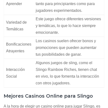
Aprender
tanto para principiantes como para
jugadores experimentados.
Este juego ofrece diferentes versiones
Variedad de
y temáticas, lo que lo hace siempre
Temáticas
emocionante.
Los casinos suelen ofrecer bonos y
Bonificaciones
promociones que pueden aumentar
Atrayentes
tus posibilidades de ganar.
Algunos juegos de sling, como el
Interacción
Slingo Rainbow Riches, tienen chat
Social
en vivo, lo que fomenta la interacción
con otros jugadores.
Mejores Casinos Online para Slingo
A la hora de elegir un casino online para jugar Slingo, es