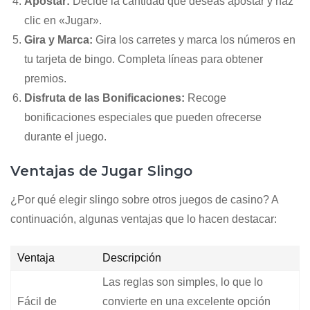
Apostar:
Decide la cantidad que deseas apostar y haz
clic en «Jugar».
Gira y Marca:
Gira los carretes y marca los números en
tu tarjeta de bingo. Completa líneas para obtener
premios.
Disfruta de las Bonificaciones:
Recoge
bonificaciones especiales que pueden ofrecerse
durante el juego.
Ventajas de Jugar Slingo
¿Por qué elegir slingo sobre otros juegos de casino? A
continuación, algunas ventajas que lo hacen destacar:
Ventaja
Descripción
Las reglas son simples, lo que lo
Fácil de
convierte en una excelente opción