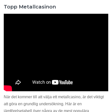
Topp Metallcasinon
När det kommer till att välja ett metallcasino, är det viktigt
att göra en grundlig undersökning. Här är en
jämförelsetabell över några av de mest populära