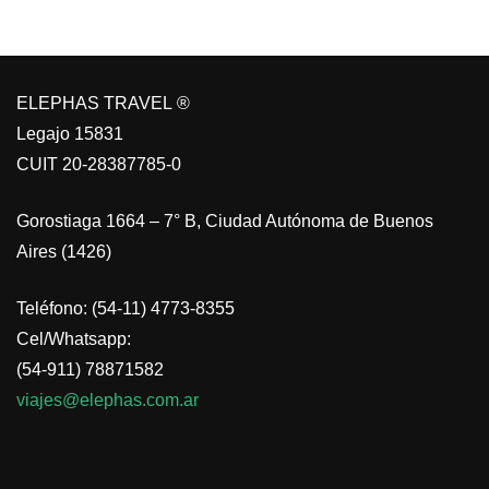
ELEPHAS TRAVEL ®
Legajo 15831
CUIT 20-28387785-0
Gorostiaga 1664 – 7° B, Ciudad Autónoma de Buenos
Aires (1426)
Teléfono: (54-11) 4773-8355
Cel/Whatsapp:
(54-911) 78871582
viajes@elephas.com.ar