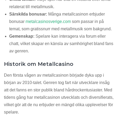
relaterat till metallmusik.
Särskilda bonusar:
Många metallcasinon erbjuder
bonusar
metalcasinosverige.com
som passar in på
temat, som gratissnurr med metallmusik som bakgrund.
Gemenskap:
Spelare kan interagera via forum eller
chatt, vilket skapar en känsla av samhörighet bland fans
av genren.
Historik om Metallcasino
Den första vågen av metallcasinon började dyka upp i
början av 2010-talet. Genren tog fart när utvecklare insåg
att det fanns en stor publik bland hårdrockentusiaster. Med
tidens gång har metallcasinon utvecklats och diversifierats,
vilket gör att de nu erbjuder en mängd olika upplevelser för
spelare.