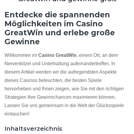
Entdecke die spannenden
Möglichkeiten im Casino
GreatWin und erlebe große
Gewinne
Willkommen im
Casino GreatWin
, einem Ort, an dem
Nervenkitzel und Unterhaltung aufeinandertreffen. In
diesem Artikel werden wir die aufregendsten Aspekte
dieses Casinos beleuchten, die besten Spiele
hervorheben und Ihnen zeigen, wie Sie mit den richtigen
Strategien Ihre Gewinnchancen maximieren können.
Lassen Sie uns gemeinsam in die Welt der Glücksspiele
eintauchen!
Inhaltsverzeichnis