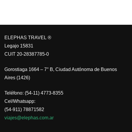
ELEPHAS TRAVEL ®
Legajo 15831
CUIT 20-28387785-0
Gorostiaga 1664 – 7° B, Ciudad Autónoma de Buenos
Aires (1426)
Teléfono: (54-11) 4773-8355
Cel/Whatsapp:
(54-911) 78871582
viajes@elephas.com.ar