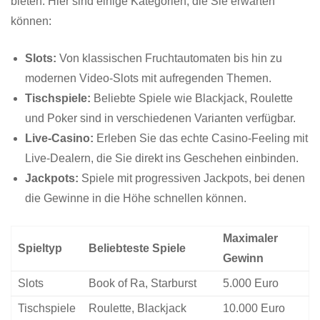
bieten. Hier sind einige Kategorien, die Sie erwarten
können:
Slots:
Von klassischen Fruchtautomaten bis hin zu
modernen Video-Slots mit aufregenden Themen.
Tischspiele:
Beliebte Spiele wie Blackjack, Roulette
und Poker sind in verschiedenen Varianten verfügbar.
Live-Casino:
Erleben Sie das echte Casino-Feeling mit
Live-Dealern, die Sie direkt ins Geschehen einbinden.
Jackpots:
Spiele mit progressiven Jackpots, bei denen
die Gewinne in die Höhe schnellen können.
Maximaler
Spieltyp
Beliebteste Spiele
Gewinn
Slots
Book of Ra, Starburst
5.000 Euro
Tischspiele
Roulette, Blackjack
10.000 Euro