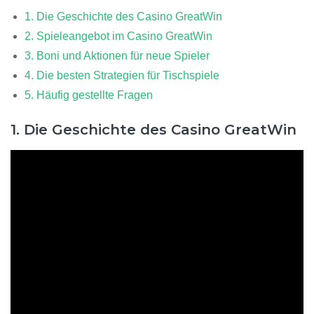
1. Die Geschichte des Casino GreatWin
2. Spieleangebot im Casino GreatWin
3. Boni und Aktionen für neue Spieler
4. Die besten Strategien für Tischspiele
5. Häufig gestellte Fragen
1. Die Geschichte des Casino GreatWin