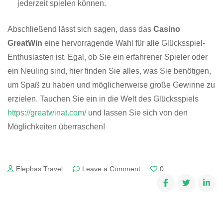
jederzeit spielen können.
Abschließend lässt sich sagen, dass das
Casino
GreatWin
eine hervorragende Wahl für alle Glücksspiel-
Enthusiasten ist. Egal, ob Sie ein erfahrener Spieler oder
ein Neuling sind, hier finden Sie alles, was Sie benötigen,
um Spaß zu haben und möglicherweise große Gewinne zu
erzielen. Tauchen Sie ein in die Welt des Glücksspiels
https://greatwinat.com/
und lassen Sie sich von den
Möglichkeiten überraschen!
on
Elephas Travel
Leave a Comment
0
Erlebe
den
Nervenkitzel
im
Casino