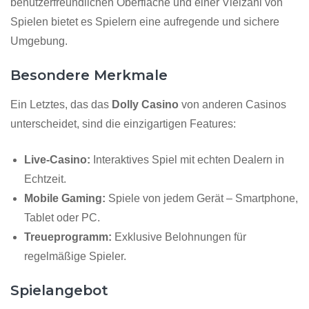
benutzerfreundlichen Oberfläche und einer Vielzahl von
Spielen bietet es Spielern eine aufregende und sichere
Umgebung.
Besondere Merkmale
Ein Letztes, das das
Dolly Casino
von anderen Casinos
unterscheidet, sind die einzigartigen Features:
Live-Casino:
Interaktives Spiel mit echten Dealern in
Echtzeit.
Mobile Gaming:
Spiele von jedem Gerät – Smartphone,
Tablet oder PC.
Treueprogramm:
Exklusive Belohnungen für
regelmäßige Spieler.
Spielangebot