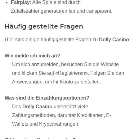
Fairplay:
Alle Spiele sind durch
Zufallszahlengeneratoren fair und transparent.
Häufig gestellte Fragen
Hier sind einige häufig gestellte Fragen zu
Dolly Casino
:
Wie melde ich mich an?
Um sich anzumelden, besuchen Sie die Website
und klicken Sie auf «Registrieren». Folgen Sie den
Anweisungen, um Ihr Konto zu erstellen.
Was sind die Einzahlungsoptionen?
Das
Dolly Casino
unterstützt viele
Zahlungsmethoden, darunter Kreditkarten, E-
Wallets und Kryptowährungen.