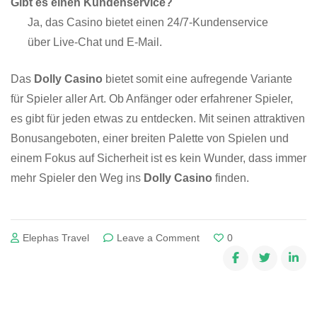
Gibt es einen Kundenservice?
Ja, das Casino bietet einen 24/7-Kundenservice
über Live-Chat und E-Mail.
Das
Dolly Casino
bietet somit eine aufregende Variante
für Spieler aller Art. Ob Anfänger oder erfahrener Spieler,
es gibt für jeden etwas zu entdecken. Mit seinen attraktiven
Bonusangeboten, einer breiten Palette von Spielen und
einem Fokus auf Sicherheit ist es kein Wunder, dass immer
mehr Spieler den Weg ins
Dolly Casino
finden.
on
Elephas Travel
Leave a Comment
0
Faszinierende
Welten
des
Dolly
Casinos