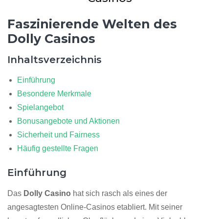
Faszinierende Welten des
Dolly Casinos
Inhaltsverzeichnis
Einführung
Besondere Merkmale
Spielangebot
Bonusangebote und Aktionen
Sicherheit und Fairness
Häufig gestellte Fragen
Einführung
Das
Dolly Casino
hat sich rasch als eines der
angesagtesten Online-Casinos etabliert. Mit seiner