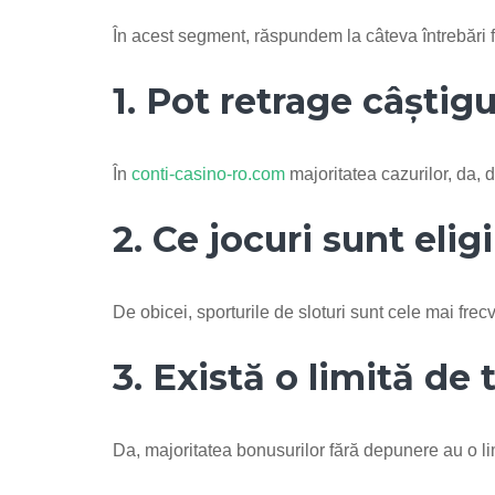
În acest segment, răspundem la câteva întrebări 
1. Pot retrage câștig
În
conti-casino-ro.com
majoritatea cazurilor, da, d
2. Ce jocuri sunt eli
De obicei, sporturile de sloturi sunt cele mai frecve
3. Există o limită de
Da, majoritatea bonusurilor fără depunere au o limi