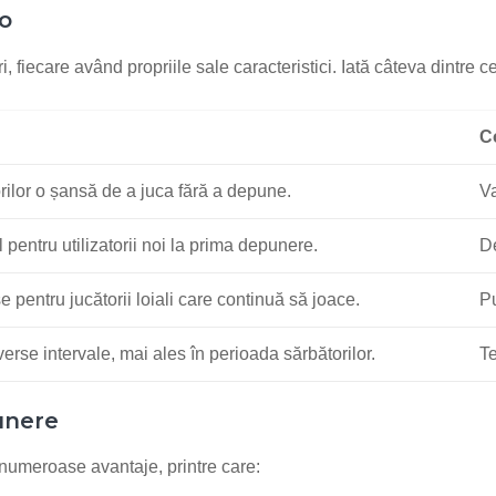
no
iecare având propriile sale caracteristici. Iată câteva dintre ce
Co
rilor o șansă de a juca fără a depune.
Va
l pentru utilizatorii noi la prima depunere.
D
entru jucătorii loiali care continuă să joace.
Pu
iverse intervale, mai ales în perioada sărbătorilor.
Te
unere
numeroase avantaje, printre care: