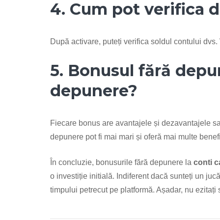
4. Cum pot verifica 
După activare, puteți verifica soldul contului dvs.
5. Bonusul fără depu
depunere?
Fiecare bonus are avantajele și dezavantajele sal
depunere pot fi mai mari și oferă mai multe benefi
În concluzie, bonusurile fără depunere la
conti 
o investiție initială. Indiferent dacă sunteți un j
timpului petrecut pe platformă. Așadar, nu ezitați s