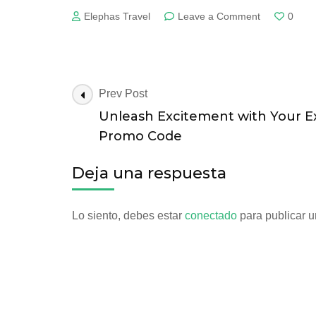
on
Elephas Travel
Leave a Comment
0
Oportunități
Captivante
cu
Bonusuri
de
Post
Prev Post
Depunere
Navigation
Unleash Excitement with Your E
pentru
Promo Code
Conturile
de
Casino
Deja una respuesta
Lo siento, debes estar
conectado
para publicar u