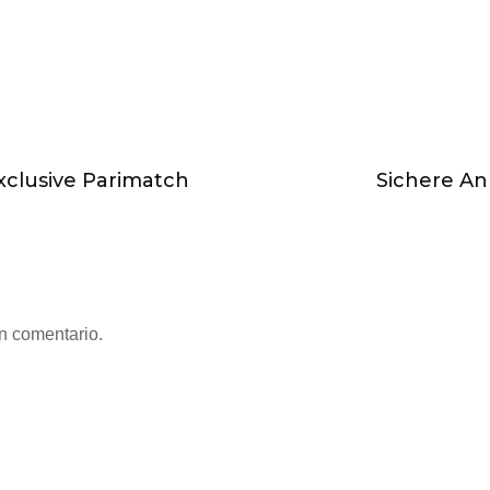
xclusive Parimatch
Sichere An
n comentario.