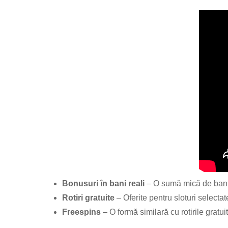
Bonusuri în bani reali
– O sumă mică de bani c
Rotiri gratuite
– Oferite pentru sloturi selectat
Freespins
– O formă similară cu rotirile gratui