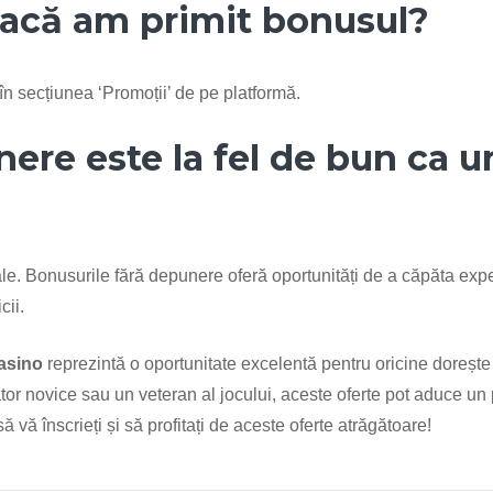
dacă am primit bonusul?
 în secțiunea ‘Promoții’ de pe platformă.
nere este la fel de bun ca 
e. Bonusurile fără depunere oferă oportunități de a căpăta exper
cii.
casino
reprezintă o oportunitate excelentă pentru oricine dorește
ucător novice sau un veteran al jocului, aceste oferte pot aduce un
ă vă înscrieți și să profitați de aceste oferte atrăgătoare!