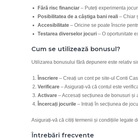
Fără risc financiar
– Puteți experimenta jocuril
Posibilitatea de a câștiga bani reali
– Chiar ș
Accesibilitate
– Oricine se poate înscrie pentr
Testarea diverselor jocuri
– O oportunitate ex
Cum se utilizează bonusul?
Utilizarea bonusului fără depunere este relativ si
Înscriere
– Creați un cont pe site-ul Conti Cas
Verificare
– Asigurați-vă că contul este verific
Activare
– Accesați secțiunea de bonusuri și a
Încercați jocurile
– Intrați în secțiunea de jocur
Asigurați-vă că citiți termenii și condițiile legat
Întrebări frecvente