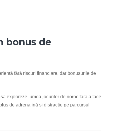
un bonus de
iență fără riscuri financiare, dar bonusurile de
 să exploreze lumea jocurilor de noroc fără a face
 plus de adrenalină și distracție pe parcursul