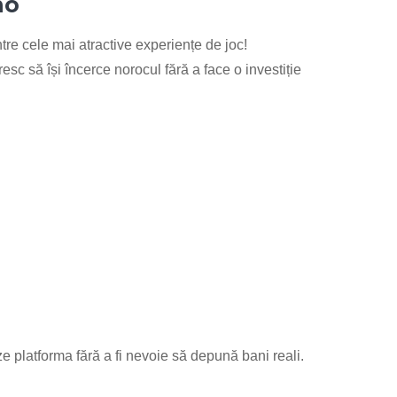
no
re cele mai atractive experiențe de joc!
resc să își încerce norocul fără a face o investiție
ze platforma fără a fi nevoie să depună bani reali.