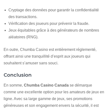
Cryptage des données pour garantir la confidentialité
des transactions.
Vérification des joueurs pour prévenir la fraude.
Jeux équitables grâce à des générateurs de nombres
aléatoires (RNG).
En outre, Chumba Casino est entièrement réglementé,
offrant ainsi une tranquillité d’esprit aux joueurs qui
souhaitent s’amuser sans souci.
Conclusion
En somme,
Chumba Casino Canada
se démarque
comme une excellente option pour les amateurs de jeux en
ligne. Avec sa large gamme de jeux, ses promotions
généreuses et son engagement envers la sécurité, il est