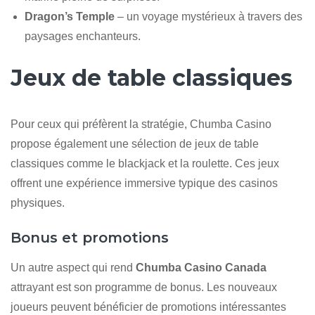
Dragon’s Temple
– un voyage mystérieux à travers des
paysages enchanteurs.
Jeux de table classiques
Pour ceux qui préfèrent la stratégie, Chumba Casino
propose également une sélection de jeux de table
classiques comme le blackjack et la roulette. Ces jeux
offrent une expérience immersive typique des casinos
physiques.
Bonus et promotions
Un autre aspect qui rend
Chumba Casino Canada
attrayant est son programme de bonus. Les nouveaux
joueurs peuvent bénéficier de promotions intéressantes