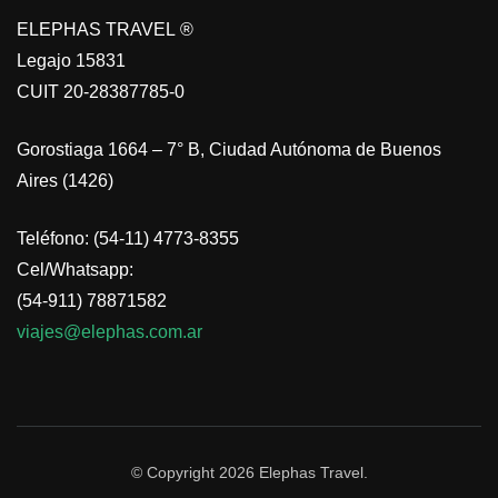
ELEPHAS TRAVEL ®
Legajo 15831
CUIT 20-28387785-0
Gorostiaga 1664 – 7° B, Ciudad Autónoma de Buenos
Aires (1426)
Teléfono: (54-11) 4773-8355
Cel/Whatsapp:
(54-911) 78871582
viajes@elephas.com.ar
© Copyright 2026
Elephas Travel
.