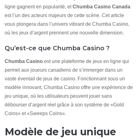
ligne gagnent en popularité, et
Chumba Casino Canada
est l’un des acteurs majeurs de cette scène. Cet article
vous plongera dans l’univers vibrant de Chumba Casino,
où les jeux d’argent prennent une nouvelle dimension.
Qu’est-ce que Chumba Casino ?
Chumba Casino
est une plateforme de jeux en ligne qui
permet aux joueurs canadiens de s’immerger dans un
vaste éventail de jeux de casino. Fonctionnant sous un
modèle innovant, Chumba Casino offre une expérience de
jeu unique, où les utilisateurs peuvent jouer sans
débourser d’argent réel grâce à son système de «Gold
Coins» et «Sweeps Coins».
Modèle de jeu unique