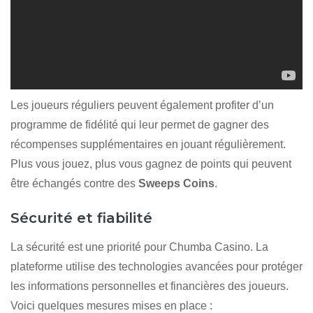
Les joueurs réguliers peuvent également profiter d’un
programme de fidélité qui leur permet de gagner des
récompenses supplémentaires en jouant régulièrement.
Plus vous jouez, plus vous gagnez de points qui peuvent
être échangés contre des
Sweeps Coins
.
Sécurité et fiabilité
La sécurité est une priorité pour Chumba Casino. La
plateforme utilise des technologies avancées pour protéger
les informations personnelles et financières des joueurs.
Voici quelques mesures mises en place :