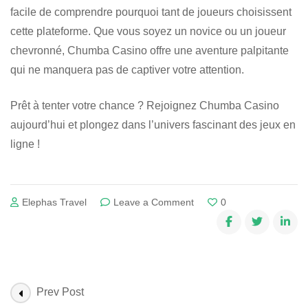
facile de comprendre pourquoi tant de joueurs choisissent
cette plateforme. Que vous soyez un novice ou un joueur
chevronné, Chumba Casino offre une aventure palpitante
qui ne manquera pas de captiver votre attention.
Prêt à tenter votre chance ? Rejoignez Chumba Casino
aujourd’hui et plongez dans l’univers fascinant des jeux en
ligne !
on
Elephas Travel
Leave a Comment
0
Plongée
enivrante
dans
l’univers
palpitant
de
Post
Prev Post
Chumba