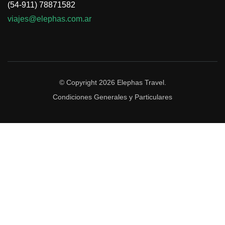
(54-911) 78871582
viajes@elephas.com.ar
© Copyright 2026
Elephas Travel
.
Condiciones Generales y Particulares