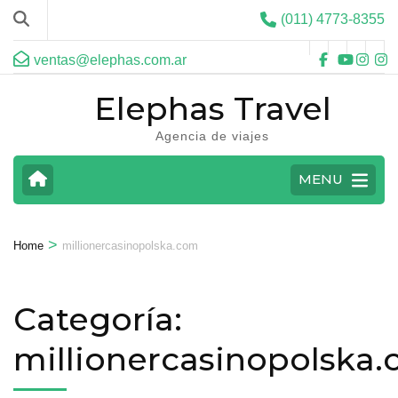
(011) 4773-8355
ventas@elephas.com.ar
Elephas Travel
Agencia de viajes
MENU
>
Home
millionercasinopolska.com
Categoría:
millionercasinopolska