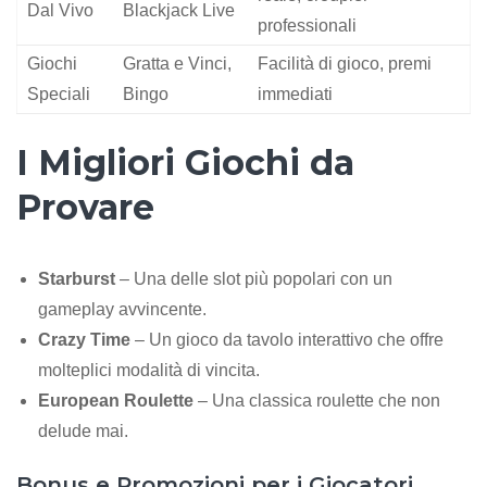
Dal Vivo
Blackjack Live
professionali
Giochi
Gratta e Vinci,
Facilità di gioco, premi
Speciali
Bingo
immediati
I Migliori Giochi da
Provare
Starburst
– Una delle slot più popolari con un
gameplay avvincente.
Crazy Time
– Un gioco da tavolo interattivo che offre
molteplici modalità di vincita.
European Roulette
– Una classica roulette che non
delude mai.
Bonus e Promozioni per i Giocatori