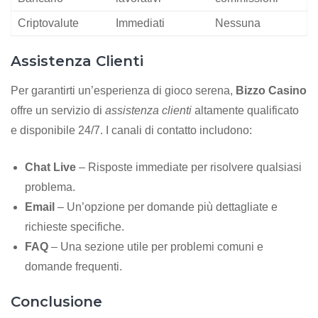
Criptovalute
Immediati
Nessuna
Assistenza Clienti
Per garantirti un’esperienza di gioco serena,
Bizzo Casino
offre un servizio di
assistenza clienti
altamente qualificato
e disponibile 24/7. I canali di contatto includono:
Chat Live
– Risposte immediate per risolvere qualsiasi
problema.
Email
– Un’opzione per domande più dettagliate e
richieste specifiche.
FAQ
– Una sezione utile per problemi comuni e
domande frequenti.
Conclusione