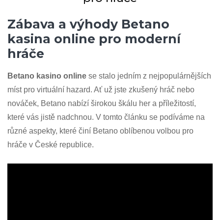
Zábava a výhody Betano
kasina online pro moderní
hráče
Betano kasino online
se stalo jedním z nejpopulárnějších
míst pro virtuální hazard. Ať už jste zkušený hráč nebo
nováček, Betano nabízí širokou škálu her a příležitostí,
které vás jistě nadchnou. V tomto článku se podíváme na
různé aspekty, které činí Betano oblíbenou volbou pro
hráče v České republice.