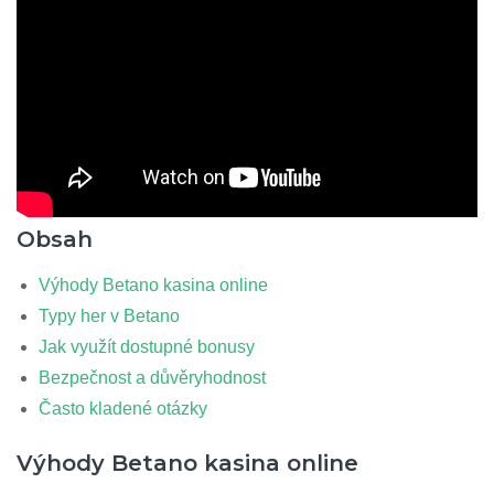
Obsah
Výhody Betano kasina online
Typy her v Betano
Jak využít dostupné bonusy
Bezpečnost a důvěryhodnost
Často kladené otázky
Výhody Betano kasina online