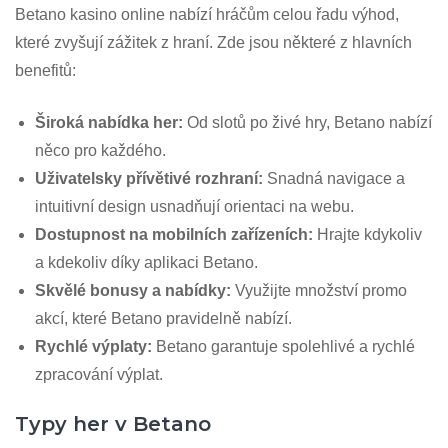
Betano kasino online nabízí hráčům celou řadu výhod,
které zvyšují zážitek z hraní. Zde jsou některé z hlavních
benefitů:
Široká nabídka her:
Od slotů po živé hry, Betano nabízí
něco pro každého.
Uživatelsky přívětivé rozhraní:
Snadná navigace a
intuitivní design usnadňují orientaci na webu.
Dostupnost na mobilních zařízeních:
Hrajte kdykoliv
a kdekoliv díky aplikaci Betano.
Skvělé bonusy a nabídky:
Využijte množství promo
akcí, které Betano pravidelně nabízí.
Rychlé výplaty:
Betano garantuje spolehlivé a rychlé
zpracování výplat.
Typy her v Betano