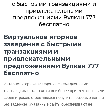
с быстрыми транзакциями и
привлекательными
предложениями Вулкан 777
бесплатно
Виртуальное игорное
заведение с быстрыми
транзакциями и
привлекательными
предложениями Вулкан 777
бесплатно
Интернет игорные заведения с немедленными
транзакциями становятся все более привлекательными
среди игроков, стремящихся получить призовые деньги
без задержек. Указанные сайты обеспечивают не