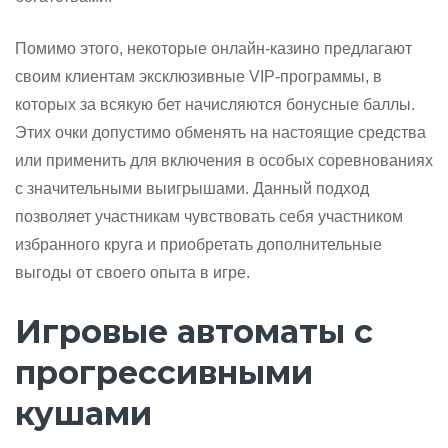
Помимо этого, некоторые онлайн-казино предлагают
своим клиентам эксклюзивные VIP-программы, в
которых за всякую бет начисляются бонусные баллы.
Этих очки допустимо обменять на настоящие средства
или применить для включения в особых соревнованиях
с значительными выигрышами. Данный подход
позволяет участникам чувствовать себя участником
избранного круга и приобретать дополнительные
выгоды от своего опыта в игре.
Игровые автоматы с
прогрессивными
кушами