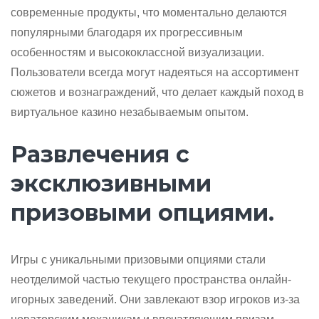
современные продукты, что моментально делаются
популярными благодаря их прогрессивным
особенностям и высококлассной визуализации.
Пользователи всегда могут надеяться на ассортимент
сюжетов и вознаграждений, что делает каждый поход в
виртуальное казино незабываемым опытом.
Развлечения с
эксклюзивными
призовыми опциями.
Игры с уникальными призовыми опциями стали
неотделимой частью текущего пространства онлайн-
игорных заведений. Они завлекают взор игроков из-за