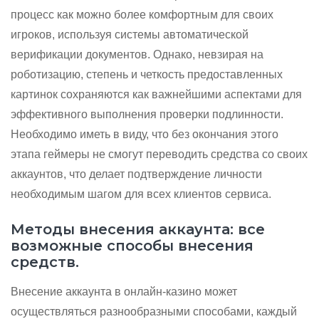
процесс как можно более комфортным для своих
игроков, используя системы автоматической
верификации документов. Однако, невзирая на
роботизацию, степень и четкость предоставленных
картинок сохраняются как важнейшими аспектами для
эффективного выполнения проверки подлинности.
Необходимо иметь в виду, что без окончания этого
этапа геймеры не смогут переводить средства со своих
аккаунтов, что делает подтверждение личности
необходимым шагом для всех клиентов сервиса.
Методы внесения аккаунта: все
возможные способы внесения
средств.
Внесение аккаунта в онлайн-казино может
осуществляться разнообразными способами, каждый