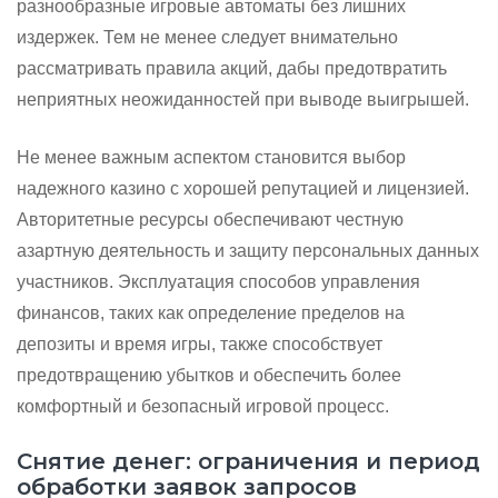
разнообразные игровые автоматы без лишних
издержек. Тем не менее следует внимательно
рассматривать правила акций, дабы предотвратить
неприятных неожиданностей при выводе выигрышей.
Не менее важным аспектом становится выбор
надежного казино с хорошей репутацией и лицензией.
Авторитетные ресурсы обеспечивают честную
азартную деятельность и защиту персональных данных
участников. Эксплуатация способов управления
финансов, таких как определение пределов на
депозиты и время игры, также способствует
предотвращению убытков и обеспечить более
комфортный и безопасный игровой процесс.
Снятие денег: ограничения и период
обработки заявок запросов