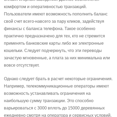
комфортом и оперативностью транзакций.
Пользователи имеют возможность пополнить баланс
свой счет всего-навсего за пару кликов, задействуя
финансы с баланса телефона. Такое особенно
практично предназначено для тех, кто не стремится
применять банковские карты либо же электронные
кошельки. Следует подчеркнуть, что эти переводы
зачастую мгновенные, а плата за них минимальна или
вовсе отсутствует.
Однако следует брать в расчет некоторые ограничения.
Например, телекоммуникационные операторы имеют
возможность устанавливать ограничения на
наибольшую сумму транзакции. Это способно
варьироваться с 3000 вплоть до 15000 деревянных
ежедневно смотря на оператора и сервисных условий.