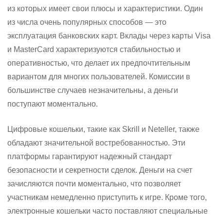
из которых имеет свои плюсы и характеристики. Один
из числа очень популярных способов — это
эксплуатация банковских карт. Вклады через карты Visa
и MasterCard характеризуются стабильностью и
оперативностью, что делает их предпочтительным
вариантом для многих пользователей. Комиссии в
большинстве случаев незначительны, а деньги
поступают моментально.
Цифровые кошельки, такие как Skrill и Neteller, также
обладают значительной востребованностью. Эти
платформы гарантируют надежный стандарт
безопасности и секретности сделок. Деньги на счет
зачисляются почти моментально, что позволяет
участникам немедленно приступить к игре. Кроме того,
электронные кошельки часто поставляют специальные