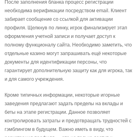
После заполнения бланка процесс регистрации
необходима верификации посредством email. Клиент
забирает сообщение со ссылкой для активации
профиля. Щелкнув по линку, игрок финализирует этап
оформления учетной записи и получает доступ к
полному функционалу сайта. Необходимо заметить, что
отдельные казино могут запрашивать ещё некоторые
документы для идентификации персоны, что
гарантирует дополнительную защиту как для игрока, так
и для самого учреждения.
Кроме типичных информации, некоторые игорные
заведения предлагают задать пределы на вклады и
беты на этапе регистрации. Данное позволяет
контролировать затраты и предотвращать трудностей с
гэмблингом в будущем. Важно иметь в виду, что