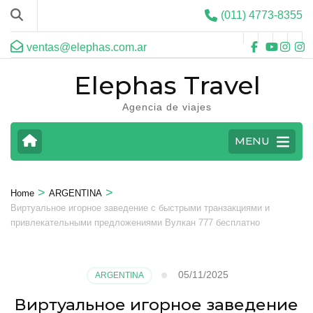
(011) 4773-8355
ventas@elephas.com.ar
Elephas Travel
Agencia de viajes
MENU
>
>
Home
ARGENTINA
Виртуальное игорное заведение с быстрыми транзакциями и
привлекательными предложениями Вулкан 777 бесплатно
05/11/2025
ARGENTINA
Виртуальное игорное заведение