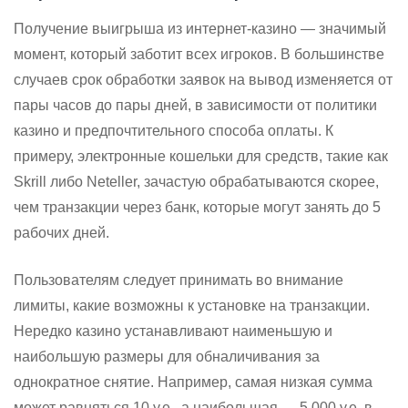
Получение выигрыша из интернет-казино — значимый
момент, который заботит всех игроков. В большинстве
случаев срок обработки заявок на вывод изменяется от
пары часов до пары дней, в зависимости от политики
казино и предпочтительного способа оплаты. К
примеру, электронные кошельки для средств, такие как
Skrill либо Neteller, зачастую обрабатываются скорее,
чем транзакции через банк, которые могут занять до 5
рабочих дней.
Пользователям следует принимать во внимание
лимиты, какие возможны к установке на транзакции.
Нередко казино устанавливают наименьшую и
наибольшую размеры для обналичивания за
однократное снятие. Например, самая низкая сумма
может равняться 10 у.е., а наибольшая — 5 000 у.е. в