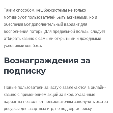
Таким способом, кешбэк-системы не только
мотивируют пользователей быть активными, но и
обеспечивают дополнительный вариант для
восполнения потерь. Для предельной пользы следует
отбирать казино с самыми открытыми и доходными
условиями кешбэка.
Вознаграждения за
подписку
Новые пользователи зачастую завлекаются в онлайн-
казино с применением акций за вход. Указанные
варианты позволяют пользователям заполучить экстра
ресурсы для азартных игр, не подвергая риску