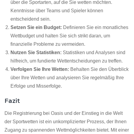
über die Sportarten, auf die Sie wetten möchten.
Kenntnisse über Teams und Spieler können
entscheidend sein.
Setzen Sie ein Budget:
Definieren Sie ein monatliches
Wettbudget und halten Sie sich strikt daran, um
finanzielle Probleme zu vermeiden.
Nutzen Sie Statistiken:
Statistiken und Analysen sind
hilfreich, um fundierte Wettentscheidungen zu treffen.
Verfolgen Sie Ihre Wetten:
Behalten Sie den Überblick
über Ihre Wetten und analysieren Sie regelmäßig Ihre
Erfolge und Misserfolge.
Fazit
Die Registrierung bei Oasis und der Einstieg in die Welt
der Sportwetten ist ein unkomplizierter Prozess, der Ihnen
Zugang zu spannenden Wettmöglichkeiten bietet. Mit einer