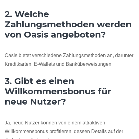
2. Welche
Zahlungsmethoden werden
von Oasis angeboten?
Oasis bietet verschiedene Zahlungsmethoden an, darunter
Kreditkarten, E-Wallets und Banküberweisungen.
3. Gibt es einen
Willkommensbonus für
neue Nutzer?
Ja, neue Nutzer können von einem attraktiven
Willkommensbonus profitieren, dessen Details auf der