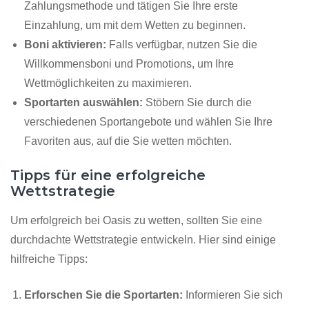
Zahlungsmethode und tätigen Sie Ihre erste
Einzahlung, um mit dem Wetten zu beginnen.
Boni aktivieren:
Falls verfügbar, nutzen Sie die
Willkommensboni und Promotions, um Ihre
Wettmöglichkeiten zu maximieren.
Sportarten auswählen:
Stöbern Sie durch die
verschiedenen Sportangebote und wählen Sie Ihre
Favoriten aus, auf die Sie wetten möchten.
Tipps für eine erfolgreiche
Wettstrategie
Um erfolgreich bei Oasis zu wetten, sollten Sie eine
durchdachte Wettstrategie entwickeln. Hier sind einige
hilfreiche Tipps:
Erforschen Sie die Sportarten:
Informieren Sie sich