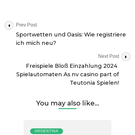
om
rofus:
Bøger
og
Post
Prev Post
ressourcer
Navigation
Sportwetten und Oasis: Wie registriere
til
ich mich neu?
læsning
Next Post
Freispiele Bloß Einzahlung 2024 ️
Spielautomaten As nv casino part of
Teutonia Spielen!
You may also like...
ARGENTINA