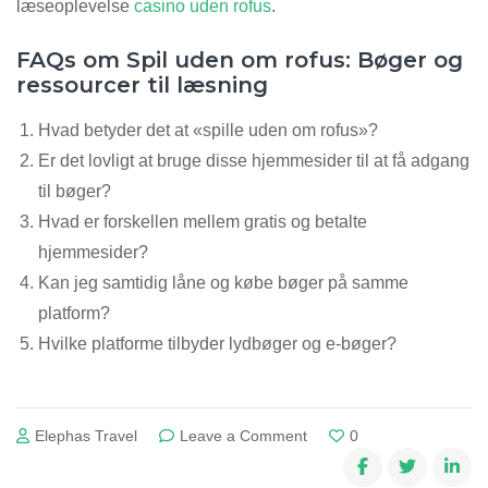
læseoplevelse
casino uden rofus
.
FAQs om Spil uden om rofus: Bøger og
ressourcer til læsning
Hvad betyder det at «spille uden om rofus»?
Er det lovligt at bruge disse hjemmesider til at få adgang
til bøger?
Hvad er forskellen mellem gratis og betalte
hjemmesider?
Kan jeg samtidig låne og købe bøger på samme
platform?
Hvilke platforme tilbyder lydbøger og e-bøger?
on
Elephas Travel
Leave a Comment
0
Spil
uden