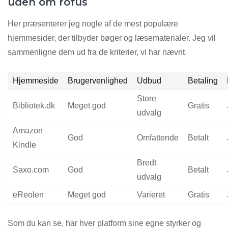
uden om rofus
Her præsenterer jeg nogle af de mest populære
hjemmesider, der tilbyder bøger og læsematerialer. Jeg vil
sammenligne dem ud fra de kriterier, vi har nævnt.
Hjemmeside
Brugervenlighed
Udbud
Betaling
Store
Bibliotek.dk
Meget god
Gratis
udvalg
Amazon
God
Omfattende
Betalt
Kindle
Bredt
Saxo.com
God
Betalt
udvalg
eReolen
Meget god
Varieret
Gratis
Som du kan se, har hver platform sine egne styrker og