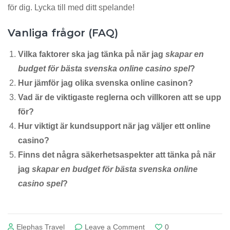
för dig. Lycka till med ditt spelande!
Vanliga frågor (FAQ)
Vilka faktorer ska jag tänka på när jag
skapar en
budget för bästa svenska online casino spel
?
Hur jämför jag olika svenska online casinon?
Vad är de viktigaste reglerna och villkoren att se upp
för?
Hur viktigt är kundsupport när jag väljer ett online
casino?
Finns det några säkerhetsaspekter att tänka på när
jag
skapar en budget för bästa svenska online
casino spel
?
on
Elephas Travel
Leave a Comment
0