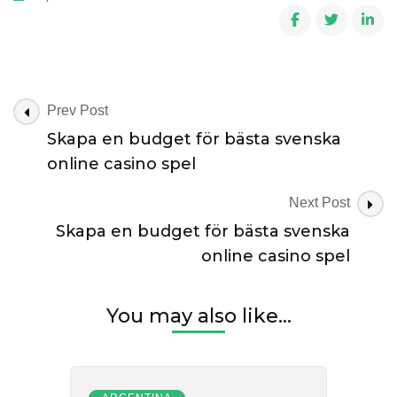
Skapa
en
budget
för
bästa
svenska
Post
Prev Post
online
Navigation
Skapa en budget för bästa svenska
casino
online casino spel
spel
Next Post
Skapa en budget för bästa svenska
online casino spel
You may also like...