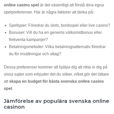
online casino spel
är det väsentligt att förstå dina egna
spelpreferenser. Här är några faktorer att tänka på:
Speltyper: Föredrar du slots, bordsspel eller live casino?
Bonuser: Vill du ha en generös välkomstbonus eller
frekventa kampanjer?
Betalningsmetoder: Vilka betalningsalternativ föredrar
du för insättningar och uttag?
Dessa preferenser kommer att hjälpa dig att rikta in dig på
vissa sajter som erbjuder det du söker, vilket gör det lättare
att
skapa en budget för bästa svenska online casino
spel
.
Jämförelse av populära svenska online
casinon