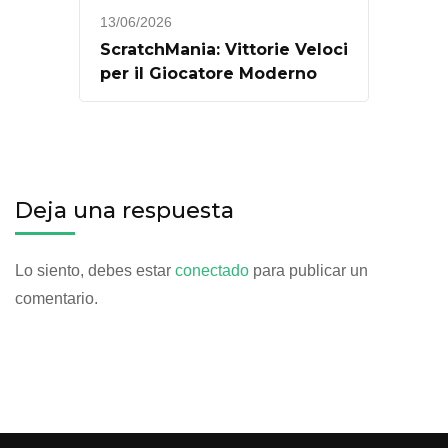
13/06/2026
ScratchMania: Vittorie Veloci
per il Giocatore Moderno
Deja una respuesta
Lo siento, debes estar
conectado
para publicar un
comentario.