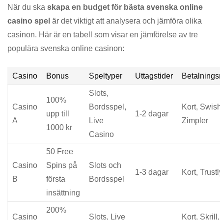
När du ska
skapa en budget för bästa svenska online
casino spel
är det viktigt att analysera och jämföra olika
casinon. Här är en tabell som visar en jämförelse av tre
populära svenska online casinon:
Casino
Bonus
Speltyper
Uttagstider
Betalning
Slots,
100%
Casino
Bordsspel,
Kort, Swish
upp till
1-2 dagar
A
Live
Zimpler
1000 kr
Casino
50 Free
Casino
Spins på
Slots och
1-3 dagar
Kort, Trustl
B
första
Bordsspel
insättning
200%
Casino
Slots, Live
Kort, Skrill,