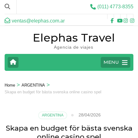
(011) 4773-8355
ventas@elephas.com.ar
Elephas Travel
Agencia de viajes
MENU
>
>
Home
ARGENTINA
Skapa en budget för bästa svenska online casino spel
28/04/2026
ARGENTINA
Skapa en budget för bästa svenska
online casino spel