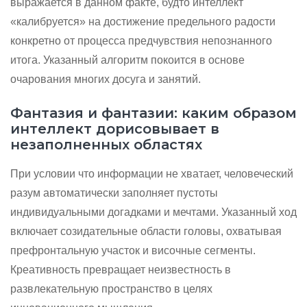
выражается в данном факте, будто интеллект
«калибруется» на достижение предельного радости
конкретно от процесса предчувствия непознанного
итога. Указанный алгоритм покоится в основе
очарования многих досуга и занятий.
Фантазия и фантазии: каким образом
интеллект дорисовывает в
незаполненных областях
При условии что информации не хватает, человеческий
разум автоматически заполняет пустоты
индивидуальными догадками и мечтами. Указанный ход
включает созидательные области головы, охватывая
префронтальную участок и височные сегменты.
Креативность превращает неизвестность в
развлекательную пространство в целях