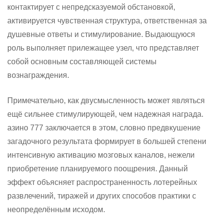
контактирует с непредсказуемой обстановкой,
активируется чувственная структура, ответственная за
душевные ответы и стимулирование. Выдающуюся
роль выполняет прилежащее узел, что представляет
собой основным составляющей системы
вознаграждения.
Примечательно, как двусмысленность может являться
ещё сильнее стимулирующей, чем надежная награда.
азино 777 заключается в этом, словно предвкушение
загадочного результата формирует в большей степени
интенсивную активацию мозговых каналов, нежели
приобретение планируемого поощрения. Данный
эффект объясняет распространенность лотерейных
развлечений, тиражей и других способов практики с
неопределённым исходом.