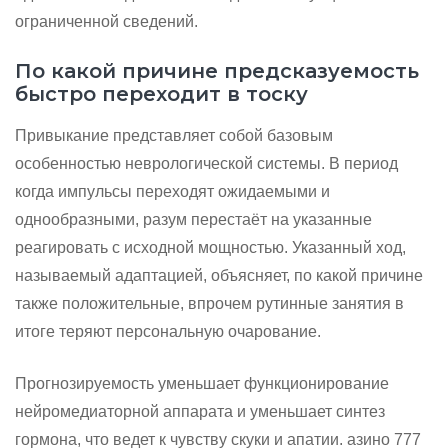
ограниченной сведений.
По какой причине предсказуемость
быстро переходит в тоску
Привыкание представляет собой базовым
особенностью неврологической системы. В период
когда импульсы переходят ожидаемыми и
однообразными, разум перестаёт на указанные
реагировать с исходной мощностью. Указанный ход,
называемый адаптацией, объясняет, по какой причине
также положительные, впрочем рутинные занятия в
итоге теряют персональную очарование.
Прогнозируемость уменьшает функционирование
нейромедиаторной аппарата и уменьшает синтез
гормона, что ведет к чувству скуки и апатии. азино 777