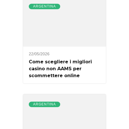
ARGENTINA
22/05/2026
Come scegliere i migliori
casino non AAMS per
scommettere online
ARGENTINA