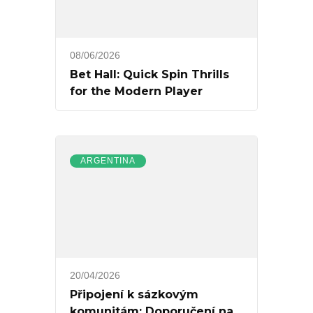
08/06/2026
Bet Hall: Quick Spin Thrills
for the Modern Player
ARGENTINA
20/04/2026
Připojení k sázkovým
komunitám: Doporučení na