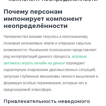
Почему персонам
импонирует компонент
неопределённости
Человечество веками тянулось к непознанному,
познавая незнакомые земли и открывая скрытые
возможности. Нынешняя психоанализ представляет
ряд интерпретаций данного процесса.
игровые
автоматы играть онлайн на деньги
порождает
характерную очарование двусмысленных ситуаций,
запуская глубинные механизмы личного мышления и
формируя особые переживания, которые нет в
предсказуемой атмосфере.
Привлекательность неведомого