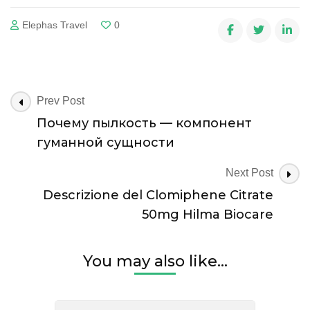
Elephas Travel
0
Post
Prev Post
Navigation
Почему пылкость — компонент
гуманной сущности
Next Post
Descrizione del Clomiphene Citrate
50mg Hilma Biocare
You may also like...