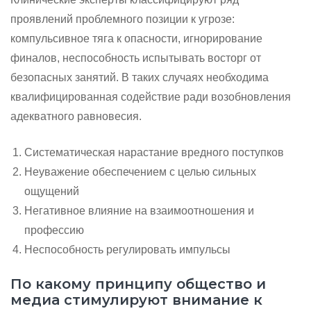
проявлений проблемного позиции к угрозе:
компульсивное тяга к опасности, игнорирование
финалов, неспособность испытывать восторг от
безопасных занятий. В таких случаях необходима
квалифицированная содействие ради возобновления
адекватного равновесия.
Систематическая нарастание вредного поступков
Неуважение обеспечением с целью сильных
ощущений
Негативное влияние на взаимоотношения и
профессию
Неспособность регулировать импульсы
По какому принципу общество и
медиа стимулируют внимание к