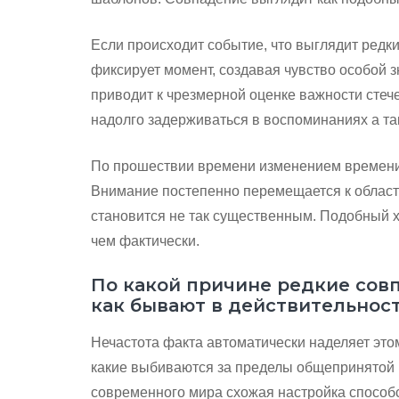
Если происходит событие, что выглядит редк
фиксирует момент, создавая чувство особой з
приводит к чрезмерной оценке важности стече
надолго задерживаться в воспоминаниях а так
По прошествии времени изменением времени 
Внимание постепенно перемещается к област
становится не так существенным. Подобный 
чем фактически.
По какой причине редкие совп
как бывают в действительнос
Нечастота факта автоматически наделяет эт
какие выбиваются за пределы общепринятой м
современного мира схожая настройка способст