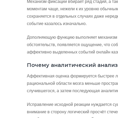
Механизм фиксации вбирает ряд стадий, а т
моментам чаще, нежели к их уровню обычным
сохраняется в отдельных случаях даже неред
событие казалось изначально.
Дополняющую функцию выполняет механизм по
обстоятельств, появляется ощущение, что со
аффективно выделенных событий онлайн каз
Почему аналитический анализ
Аффективная оценка формируется быстрее ло
рациональной области мозга меньше простра
случившегося, а затем последующая аналити
Исправление исходной реакции нуждается су
внимание в сторону логический просчёт стече