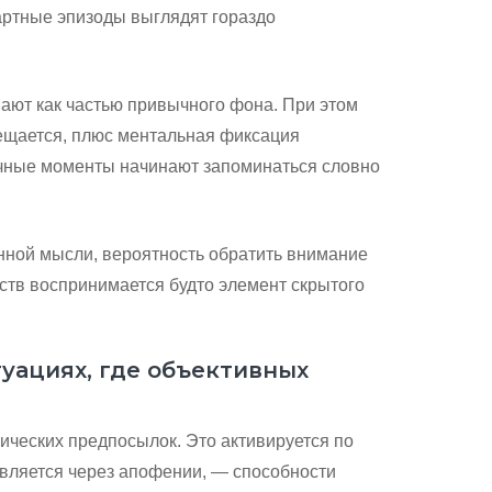
артные эпизоды выглядят гораздо
пают как частью привычного фона. При этом
мещается, плюс ментальная фиксация
ичные моменты начинают запоминаться словно
нной мысли, вероятность обратить внимание
ств воспринимается будто элемент скрытого
уациях, где объективных
ческих предпосылок. Это активируется по
вляется через апофении, — способности