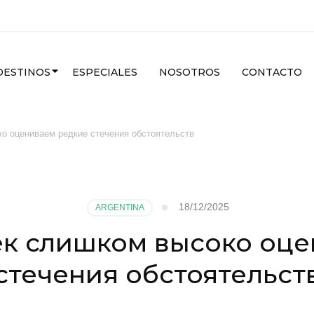
DESTINOS
ESPECIALES
NOSOTROS
CONTACTO
о оцениваем редкие стечения обстоятельств
18/12/2025
ARGENTINA
ек слишком высоко оце
стечения обстоятельст