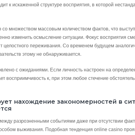
дит к искаженной структуре восприятия, в которой нестанд
ло cо множеством массовым количеством фактов, что высту
венно изменить осмысление ситуации. Фокус восприятия с
нт целостного переживания. Со временем будущем аналог
зательств этому не обнаруживается.
влено с ожиданиями. Если личность настроен на определе
ет восприимчивость к, при этом любое стечение обстоятель
ует нахождение закономерностей в сит
ется
между разрозненными событиями даже при отсутствии факти
собом выживания. Подобная тенденция online casino проя