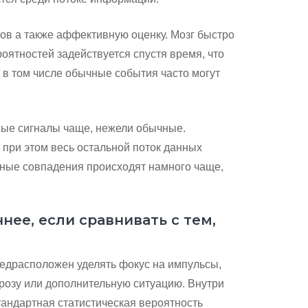
ов а также аффективную оценку. Мозг быстро
оятностей задействуется спустя время, что
о в том числе обычные события часто могут
ные сигналы чаще, нежели обычные.
при этом весь остальной поток данных
йные совпадения происходят намного чаще,
ее, если сравнивать с тем,
едрасположен уделять фокус на импульсы,
розу или дополнительную ситуацию. Внутри
тандартная статистическая вероятность