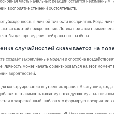
го основная часть начальных реакций остаётся неизменным.
ии восприятие стечений обстоятельств.
 убежденность в личной точности восприятия. Когда личн
знаются как этой подкрепление. Логика при этом применяе
 чтобы для проведения нейтрального разбора.
енка случайностей сказывается на пов
ств создаёт закреплённые модели и способна воздействова
е, личность может начать ориентироваться на этот момент
ении вероятностей.
я конструирования внутренних правил. В ситуации, когда 
обавлять значимость каждому последующему аналогичному 
растая в закреплённый шаблон что формирует восприятие 