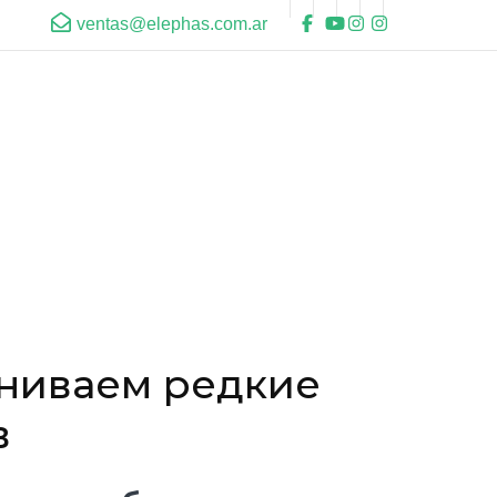
ventas@elephas.com.ar
ниваем редкие
в