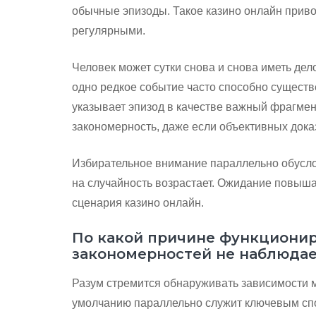
обычные эпизоды. Такое казино онлайн приво
регулярными.
Человек может сутки снова и снова иметь де
одно редкое событие часто способно сущест
указывает эпизод в качестве важный фрагме
закономерность, даже если объективных дока
Избирательное внимание параллельно обусло
на случайность возрастает. Ожидание повыша
сценария казино онлайн.
По какой причине функционир
закономерностей не наблюда
Разум стремится обнаруживать зависимости 
умолчанию параллельно служит ключевым спо