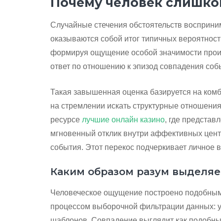
Почему человек слишко
Случайные стечения обстоятельств восприним
оказываются собой итог типичных вероятност
формируя ощущение особой значимости прои
ответ по отношению к эпизод совпадения соб
Такая завышенная оценка базируется на ком
на стремлении искать структурные отношения 
ресурсе
лучшие онлайн казино
, где предста
мгновенный отклик внутри аффективных центр
события. Этот перекос подчеркивает личное 
Каким образом разум выделяе
Человеческое ощущение построено подобным 
процессом выборочной фильтрации данных: у
шаблонов. Совпадение выглядит как подобны