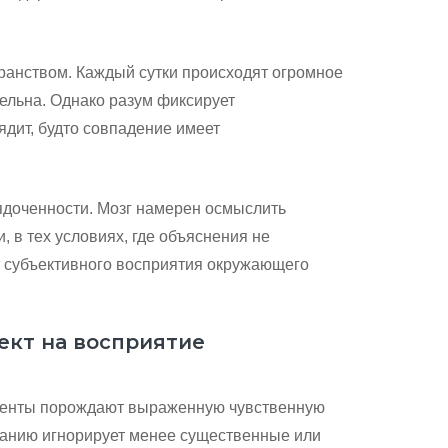
ранством. Каждый сутки происходят огромное
тельна. Однако разум фиксирует
ядит, будто совпадение имеет
ядоченности. Мозг намерен осмыслить
, в тех условиях, где объяснения не
т субъективного восприятия окружающего
ект на восприятие
моменты порождают выраженную чувственную
чанию игнорирует менее существенные или