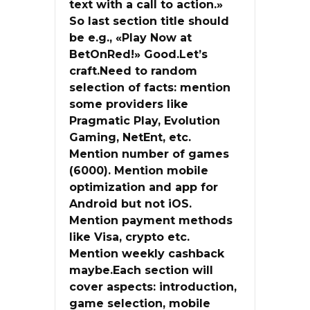
text with a call to action.»
So last section title should
be e.g., «Play Now at
BetOnRed!» Good.Let’s
craft.Need to random
selection of facts: mention
some providers like
Pragmatic Play, Evolution
Gaming, NetEnt, etc.
Mention number of games
(6000). Mention mobile
optimization and app for
Android but not iOS.
Mention payment methods
like Visa, crypto etc.
Mention weekly cashback
maybe.Each section will
cover aspects: introduction,
game selection, mobile