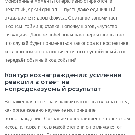
Монотонные моменты оперативно стираются, и
нечастый, яркий финал — пусть даже единичный —
оказывается ядром фокуса. Сознание запоминает
нюансы: тайминг, ставки, цепочку шагов, «чувство
ситуации». Данное riobet повышает вероятность того,
что случай будет применяться как опора в перспективе,
хотя при том что статистически это неустойчивый а не
передаёт обычный ход событий.
Контур вознаграждения: усиление
реакции в ответ на
непредсказуемый результат
Выраженная ответ на исключительность связана с тем,
как организовано научение на принципе
вознаграждения. Сознание сопоставляет не только сам
исход, а также и то, в какой степени он отличался от