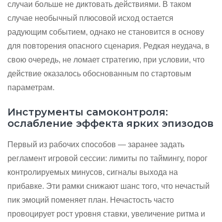
случаи больше не диктовать действиями. В таком
случае необычный плюсовой исход остается
радующим событием, однако не становится в основу
для повторения опасного сценария. Редкая неудача, в
свою очередь, не ломает стратегию, при условии, что
действие оказалось обоснованным по стартовым
параметрам.
Инструменты самоконтроля:
ослабление эффекта ярких эпизодов
Первый из рабочих способов — заранее задать
регламент игровой сессии: лимиты по таймингу, порог
контролируемых минусов, сигналы выхода на
прибавке. Эти рамки снижают шанс того, что нечастый
пик эмоций поменяет план. Нечастость часто
провоцирует рост уровня ставки, увеличение ритма и