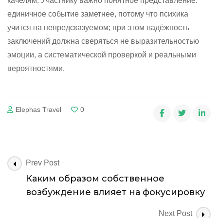
качелям. Участнику важно понятное представление:
единичное событие заметнее, потому что психика
учится на непредсказуемом; при этом надёжность
заключений должна сверяться не выразительностью
эмоции, а систематической проверкой и реальными
вероятностями.
Elephas Travel
0
Post
Prev Post
Navigation
Каким образом собственное
возбуждение влияет на фокусировку
Next Post