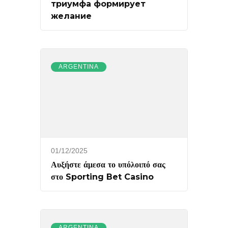
триумфа формирует
желание
ARGENTINA
01/12/2025
Αυξήστε άμεσα το υπόλοιπό σας
στο Sporting Bet Casino
ARGENTINA