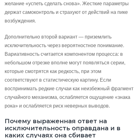
желание «успеть сделать снова». Жесткие параметры
держат самоконтроль и страхуют от действий на пике
возбуждения.
Дополнительно второй вариант — приземлить
исключительность через вероятностное понимание.
Вариативность считается компонентом процесса: в
небольшом отрезке вполне могут появляться серии,
которые смотрятся как редкость, при этом
соответствуют в статистическую картину. Если
воспринимать редкие случаи как неизбежный фрагмент
случайного механизма, ослабляется ощущение «знака
рока» и ослабляется риск неверных выводов.
Почему выраженная ответ на
исключительность оправдана и в
каких случаях она сбивает