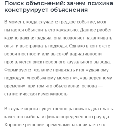
Поиск объяснений: зачем психика
конструирует объяснения
В момент, когда случается редкое событие, мозг
пытается объяснить его каузально. Данное риобет
казино важная задача: она позволяет накапливать
опыт и выстраивать подходы. Однако в контексте
вероятностности или высокой вариативности
проявляется риск неверного каузального вывода.
Формируется желание привязать итог «удачному
подходу», «необычному моменту», «выверенному
времени», при том что объективная основа —
статистическая изменчивость.
В случае игрока существенно различать два пласта:
качество выбора и финал определённого раунда.
Хорошее решение временами заканчивается к