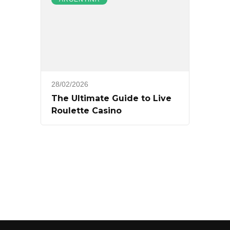
28/02/2026
The Ultimate Guide to Live
Roulette Casino