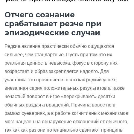
Отчего сознание
срабатывает резче при
эпизодические случаи
Редкие явления практически обычно ощущаются
сильнее, чем стандартные. Пусть при том что их
реальная ценность невысока, фокус в сторону них
возрастает, и образ закрепляется надолго. Для
участника это проявляется в что как редкий успех,
внезапная серия положительных результатов а также
нечастый поворот в игре «перекрывают» десятки
обычных раздач а вращений. Причина вовсе не в
рамках суевериях, а в работе когнитивных механизмов:
мозг нацелен на обнаружение отклонений от обычного,
так как как раз они потенциально сдвигают принципы