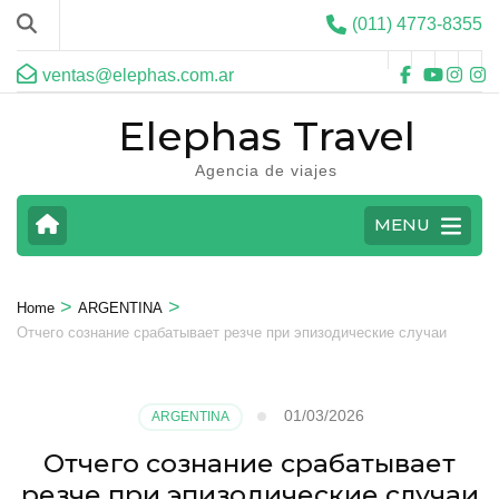
(011) 4773-8355
ventas@elephas.com.ar
Elephas Travel
Agencia de viajes
MENU
>
>
Home
ARGENTINA
Отчего сознание срабатывает резче при эпизодические случаи
01/03/2026
ARGENTINA
Отчего сознание срабатывает
резче при эпизодические случаи