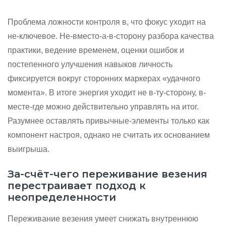
Проблема ложности контроля в, что фокус уходит на
не-ключевое. Не-вместо-а-в-сторону разбора качества
практики, ведение временем, оценки ошибок и
постепенного улучшения навыков личность
фиксируется вокруг сторонних маркерах «удачного
момента». В итоге энергия уходит не в-ту-сторону, в-
месте-где можно действительно управлять на итог.
Разумнее оставлять привычные-элементы только как
компонент настроя, однако не считать их основанием
выигрыша.
За-счёт-чего переживание везения
перестраивает подход к
неопределенности
Переживание везения умеет снижать внутреннюю