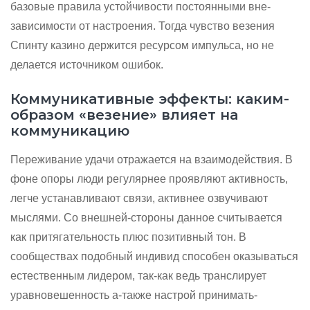
базовые правила устойчивости постоянными вне-
зависимости от настроения. Тогда чувство везения
Спинту казино держится ресурсом импульса, но не
делается источником ошибок.
Коммуникативные эффекты: каким-
образом «везение» влияет на
коммуникацию
Переживание удачи отражается на взаимодействия. В
фоне опоры люди регулярнее проявляют активность,
легче устанавливают связи, активнее озвучивают
мыслями. Со внешней-стороны данное считывается
как притягательность плюс позитивный тон. В
сообществах подобный индивид способен оказываться
естественным лидером, так-как ведь транслирует
уравновешенность а-также настрой принимать-