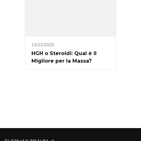
13/12/2025
HGH o Steroidi: Qual è il
Migliore per la Massa?