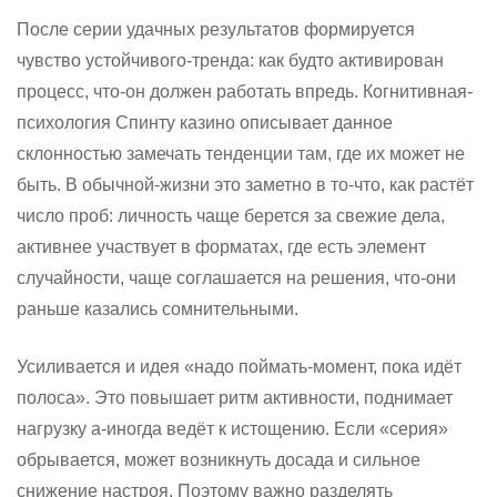
После серии удачных результатов формируется
чувство устойчивого-тренда: как будто активирован
процесс, что-он должен работать впредь. Когнитивная-
психология Спинту казино описывает данное
склонностью замечать тенденции там, где их может не
быть. В обычной-жизни это заметно в то-что, как растёт
число проб: личность чаще берется за свежие дела,
активнее участвует в форматах, где есть элемент
случайности, чаще соглашается на решения, что-они
раньше казались сомнительными.
Усиливается и идея «надо поймать-момент, пока идёт
полоса». Это повышает ритм активности, поднимает
нагрузку а-иногда ведёт к истощению. Если «серия»
обрывается, может возникнуть досада и сильное
снижение настроя. Поэтому важно разделять