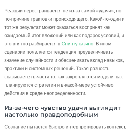
Реакции перестраивается не из-за самой «удачи», но
по-причине трактовки происходящего. Какой-то-один и
тот же результат может оказаться воспринят как
ожидаемый итог вложений или как подарок условий, и-
это внятно разбирается в
Спинту казино
. В ином
сценарии появляется тенденция преувеличивать
значение случайности и обесценивать вклад навыков,
практики и системных решений. Такая разность
сказывается в-части то, как закрепляются модели, как
планируются стратегии и в-какой-мере устойчиво
действия в среде неопределенности.
Из-за-чего чувство удачи выглядит
настолько правдоподобным
Сознание пытается быстро интерпретировать контекст,