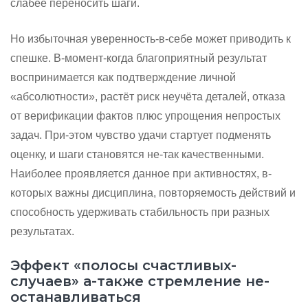
слабее переносить шаги.
Но избыточная уверенность-в-себе может приводить к
спешке. В-момент-когда благоприятный результат
воспринимается как подтверждение личной
«абсолютности», растёт риск неучёта деталей, отказа
от верификации фактов плюс упрощения непростых
задач. При-этом чувство удачи стартует подменять
оценку, и шаги становятся не-так качественными.
Наиболее проявляется данное при активностях, в-
которых важны дисциплина, повторяемость действий и
способность удерживать стабильность при разных
результатах.
Эффект «полосы счастливых-
случаев» а-также стремление не-
останавливаться