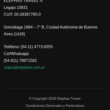
ELEPHAS TRAVEL ®
Legajo 15831
CUIT 20-28387785-0
Gorostiaga 1664 – 7° B, Ciudad Autónoma de Buenos
Aires (1426)
Teléfono: (54-11) 4773-8355
Cel/Whatsapp:
(54-911) 78871582
viajes@elephas.com.ar
© Copyright 2026
Elephas Travel
.
Condiciones Generales y Particulares