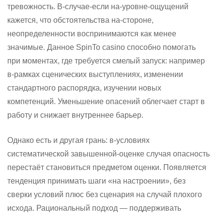
тревожность. В-случае-если на-уровне-ощущений
кажется, что обстоятельства на-стороне,
неопределенности воспринимаются как менее
значимые. Данное SpinTo casino способно помогать
при моментах, где требуется смелый запуск: например
в-рамках сценических выступлениях, изменении
стандартного распорядка, изучении новых
компетенций. Уменьшение опасений облегчает старт в
работу и снижает внутреннее барьер.
Однако есть и другая грань: в-условиях
систематической завышенной-оценке случая опасность
перестаёт становиться предметом оценки. Появляется
тенденция принимать шаги «на настроении», без
сверки условий плюс без сценария на случай плохого
исхода. Рациональный подход — поддерживать