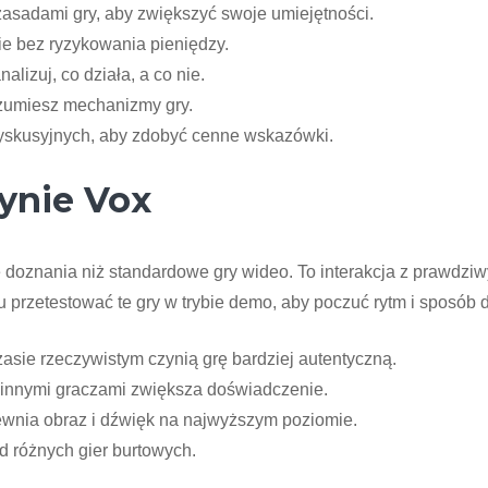
asadami gry, aby zwiększyć swoje umiejętności.
ie bez ryzykowania pieniędzy.
alizuj, co działa, a co nie.
rozumiesz mechanizmy gry.
 dyskusyjnych, aby zdobyć cenne wskazówki.
synie Vox
 doznania niż standardowe gry wideo. To interakcja z prawdziwym
 przetestować te gry w trybie demo, aby poczuć rytm i sposób d
zasie rzeczywistym czynią grę bardziej autentyczną.
 innymi graczami zwiększa doświadczenie.
wnia obraz i dźwięk na najwyższym poziomie.
 różnych gier burtowych.