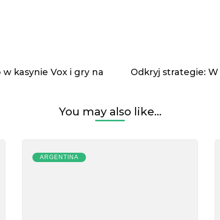
w kasynie Vox i gry na
Odkryj strategie: 
You may also like...
ARGENTINA