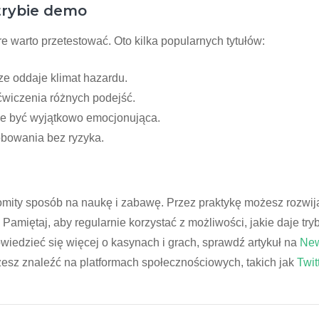
trybie demo
re warto przetestować. Oto kilka popularnych tytułów:
e oddaje klimat hazardu.
 ćwiczenia różnych podejść.
że być wyjątkowo emocjonująca.
bowania bez ryzyka.
mity sposób na naukę i zabawę. Przez praktykę możesz rozwijać
 Pamiętaj, aby regularnie korzystać z możliwości, jakie daje tr
wiedzieć się więcej o kasynach i grach, sprawdź artykuł na
New
żesz znaleźć na platformach społecznościowych, takich jak
Twit