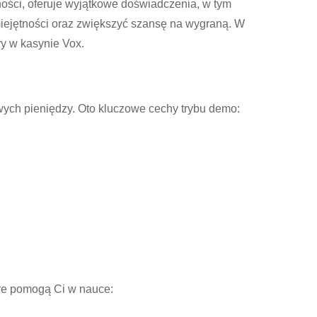
ności, oferuje wyjątkowe doświadczenia, w tym
umiejętności oraz zwiększyć szansę na wygraną. W
y w kasynie Vox.
wych pieniędzy. Oto kluczowe cechy trybu demo:
tóre pomogą Ci w nauce: