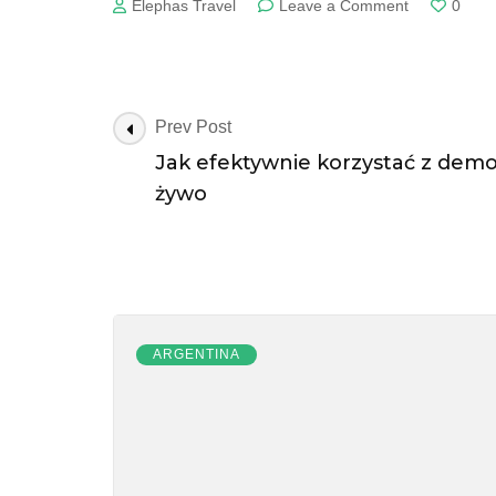
on
Elephas Travel
Leave a Comment
0
Jak
efektywnie
korzystać
z
demo
Post
Prev Post
w
Navigation
Jak efektywnie korzystać z demo 
kasynie
żywo
Vox
i
gry
na
żywo
ARGENTINA