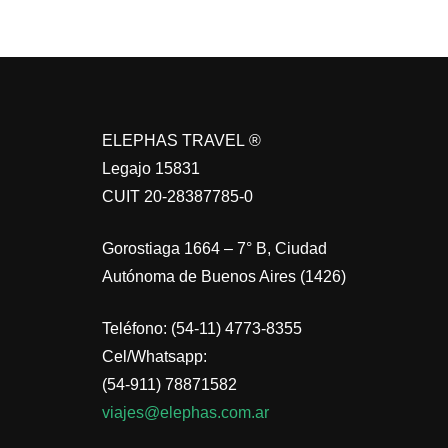
ELEPHAS TRAVEL ®
Legajo 15831
CUIT 20-28387785-0
Gorostiaga 1664 – 7° B, Ciudad
Autónoma de Buenos Aires (1426)
Teléfono: (54-11) 4773-8355
Cel/Whatsapp:
(54-911) 78871582
viajes@elephas.com.ar