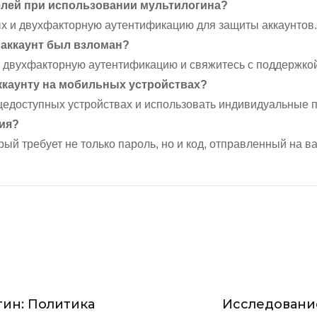
елей при использовании мультилогина?
 и двухфакторную аутентификацию для защиты аккаунтов.
й аккаунт был взломан?
 двухфакторную аутентификацию и свяжитесь с поддержкой
аккаунту на мобильных устройствах?
щедоступных устройствах и использовать индивидуальные п
ия?
ый требует не только пароль, но и код, отправленный на в
ие
н:
гин: Политика
Исследование
ть