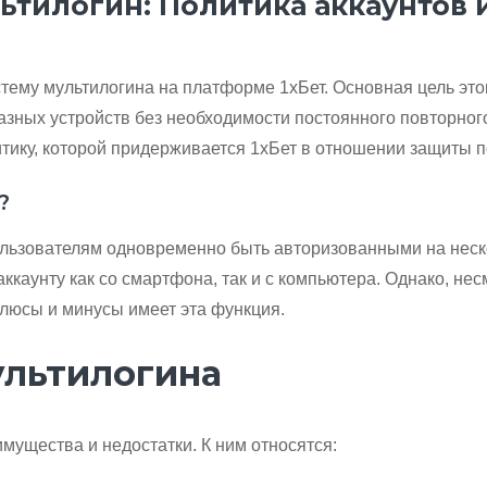
ьтилогин: Политика аккаунтов 
тему мультилогина на платформе 1хБет. Основная цель эт
разных устройств без необходимости постоянного повторно
итику, которой придерживается 1хБет в отношении защиты п
?
льзователям одновременно быть авторизованными на неско
 аккаунту как со смартфона, так и с компьютера. Однако, не
плюсы и минусы имеет эта функция.
ультилогина
мущества и недостатки. К ним относятся: