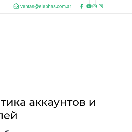
ventas@elephas.com.ar
тика аккаунтов и
лей