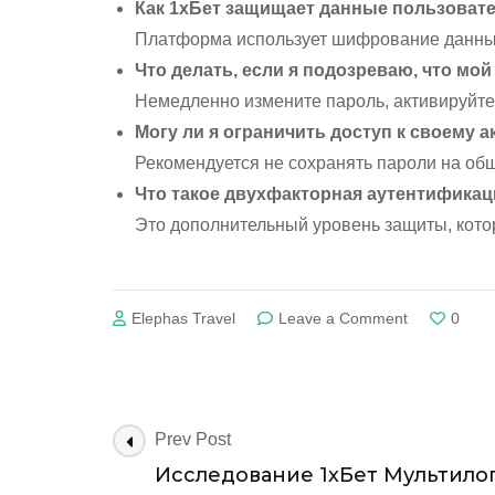
Как 1хБет защищает данные пользоват
Платформа использует шифрование данных
Что делать, если я подозреваю, что мо
Немедленно измените пароль, активируйте
Могу ли я ограничить доступ к своему 
Рекомендуется не сохранять пароли на об
Что такое двухфакторная аутентификац
Это дополнительный уровень защиты, котор
on
Elephas Travel
Leave a Comment
0
Исследован
1хБет
Мультилоги
Политика
аккаунтов
Post
Prev Post
и
Navigation
Исследование 1хБет Мультило
безопаснос