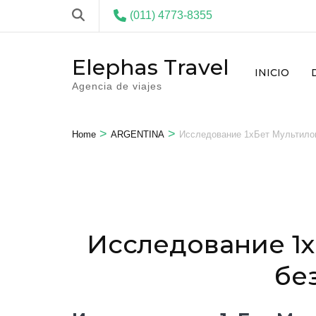
(011) 4773-8355
Elephas Travel
INICIO
Agencia de viajes
>
>
Home
ARGENTINA
Исследование 1хБет Мультилог
Исследование 1х
бе