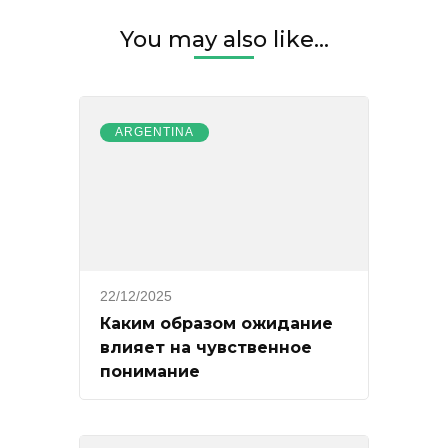
You may also like...
ARGENTINA
22/12/2025
Каким образом ожидание
влияет на чувственное
понимание