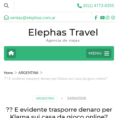
(011) 4773-8355
ventas@elephas.com.ar
Elephas Travel
Agencia de viajes
MENU
>
>
Home
ARGENTINA
?? E evidente trasporre denaro per Klarna sui casa da gioco online?
24/04/2026
ARGENTINA
?? E evidente trasporre denaro per
Klarna sui casa da gioco online?