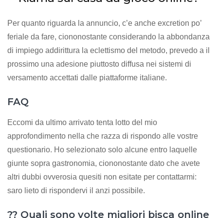
Per quanto riguarda la annuncio, c’e anche excretion po’
feriale da fare, ciononostante considerando la abbondanza
di impiego addirittura la eclettismo del metodo, prevedo a il
prossimo una adesione piuttosto diffusa nei sistemi di
versamento accettati dalle piattaforme italiane.
FAQ
Eccomi da ultimo arrivato tenta lotto del mio
approfondimento nella che razza di rispondo alle vostre
questionario. Ho selezionato solo alcune entro laquelle
giunte sopra gastronomia, ciononostante dato che avete
altri dubbi ovverosia quesiti non esitate per contattarmi:
saro lieto di rispondervi il anzi possibile.
?? Quali sono volte migliori bisca online