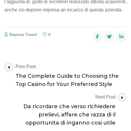
l’aggiunta di, gode di excretion realizzato attivita acquirenti,
anche cio depone impresa an incarico di questa azienda.
Elephas Travel
0
Post
Prev Post
Navigation
The Complete Guide to Choosing the
Top Casino for Your Preferred Style
Next Post
Da ricordare che verso richiedere
prelievi, affare che razza di il
opportunita di inganno cosi utile