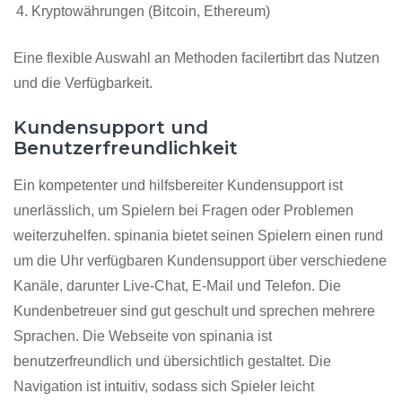
Kryptowährungen (Bitcoin, Ethereum)
Eine flexible Auswahl an Methoden facilertibrt das Nutzen
und die Verfügbarkeit.
Kundensupport und
Benutzerfreundlichkeit
Ein kompetenter und hilfsbereiter Kundensupport ist
unerlässlich, um Spielern bei Fragen oder Problemen
weiterzuhelfen. spinania bietet seinen Spielern einen rund
um die Uhr verfügbaren Kundensupport über verschiedene
Kanäle, darunter Live-Chat, E-Mail und Telefon. Die
Kundenbetreuer sind gut geschult und sprechen mehrere
Sprachen. Die Webseite von spinania ist
benutzerfreundlich und übersichtlich gestaltet. Die
Navigation ist intuitiv, sodass sich Spieler leicht