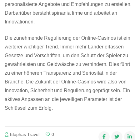
personalisierte Angebote und Empfehlungen zu erstellen.
Darbariüber bersteht spinania firme und arbeitet an
Innovationen.
Die zunehmende Regulierung der Online-Casinos ist ein
weiterer wichtiger Trend. Immer mehr Länder erlassen
Gesetze und Vorschriften, um den Schutz der Spieler zu
gewährleisten und Geldwäsche zu verhindern. Dies führt
zu einer höheren Transparenz und Seriosität in der
Branche. Die Zukunft der Online-Casinos wird also von
Innovation, Sicherheit und Regulierung geprägt sein. Ein
aktives Anpassen an die jeweiligen Parameter ist der
Schlüssel zum Erfolg.
Elephas Travel
0