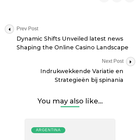
Post
Prev Post
Navigation
Dynamic Shifts Unveiled latest news
Shaping the Online Casino Landscape
Next Post
Indrukwekkende Variatie en
Strategieën bij spinania
You may also like...
ARGENTINA