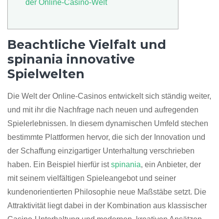
der Online-Casino-Welt
Beachtliche Vielfalt und
spinania innovative
Spielwelten
Die Welt der Online-Casinos entwickelt sich ständig weiter,
und mit ihr die Nachfrage nach neuen und aufregenden
Spielerlebnissen. In diesem dynamischen Umfeld stechen
bestimmte Plattformen hervor, die sich der Innovation und
der Schaffung einzigartiger Unterhaltung verschrieben
haben. Ein Beispiel hierfür ist
spinania
, ein Anbieter, der
mit seinem vielfältigen Spieleangebot und seiner
kundenorientierten Philosophie neue Maßstäbe setzt. Die
Attraktivität liegt dabei in der Kombination aus klassischer