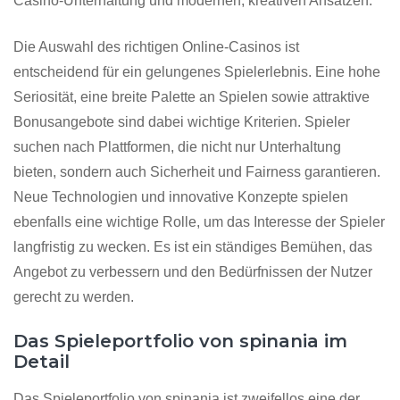
Casino-Unterhaltung und modernen, kreativen Ansätzen.
Die Auswahl des richtigen Online-Casinos ist
entscheidend für ein gelungenes Spielerlebnis. Eine hohe
Seriosität, eine breite Palette an Spielen sowie attraktive
Bonusangebote sind dabei wichtige Kriterien. Spieler
suchen nach Plattformen, die nicht nur Unterhaltung
bieten, sondern auch Sicherheit und Fairness garantieren.
Neue Technologien und innovative Konzepte spielen
ebenfalls eine wichtige Rolle, um das Interesse der Spieler
langfristig zu wecken. Es ist ein ständiges Bemühen, das
Angebot zu verbessern und den Bedürfnissen der Nutzer
gerecht zu werden.
Das Spieleportfolio von spinania im
Detail
Das Spieleportfolio von spinania ist zweifellos eine der