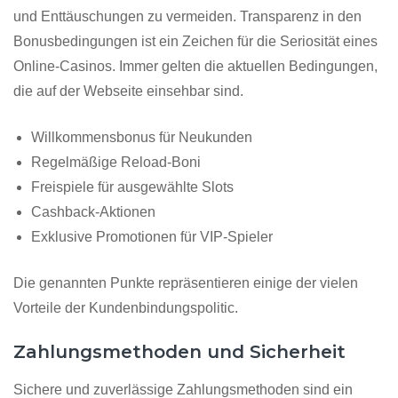
und Enttäuschungen zu vermeiden. Transparenz in den
Bonusbedingungen ist ein Zeichen für die Seriosität eines
Online-Casinos. Immer gelten die aktuellen Bedingungen,
die auf der Webseite einsehbar sind.
Willkommensbonus für Neukunden
Regelmäßige Reload-Boni
Freispiele für ausgewählte Slots
Cashback-Aktionen
Exklusive Promotionen für VIP-Spieler
Die genannten Punkte repräsentieren einige der vielen
Vorteile der Kundenbindungspolitic.
Zahlungsmethoden und Sicherheit
Sichere und zuverlässige Zahlungsmethoden sind ein