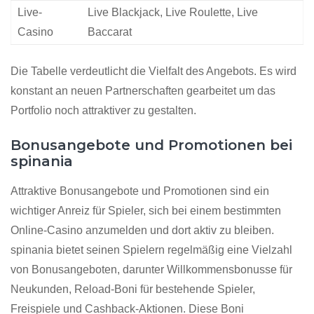
Live-
Live Blackjack, Live Roulette, Live
Casino
Baccarat
Die Tabelle verdeutlicht die Vielfalt des Angebots. Es wird
konstant an neuen Partnerschaften gearbeitet um das
Portfolio noch attraktiver zu gestalten.
Bonusangebote und Promotionen bei
spinania
Attraktive Bonusangebote und Promotionen sind ein
wichtiger Anreiz für Spieler, sich bei einem bestimmten
Online-Casino anzumelden und dort aktiv zu bleiben.
spinania bietet seinen Spielern regelmäßig eine Vielzahl
von Bonusangeboten, darunter Willkommensbonusse für
Neukunden, Reload-Boni für bestehende Spieler,
Freispiele und Cashback-Aktionen. Diese Boni