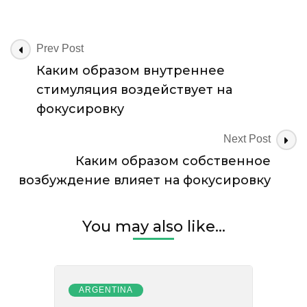
Post
Prev Post
Navigation
Каким образом внутреннее
стимуляция воздействует на
фокусировку
Next Post
Каким образом собственное
возбуждение влияет на фокусировку
You may also like...
ARGENTINA