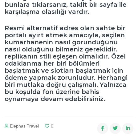
bunlara tıklarsanız, taklit bir sayfa ile
karşılaşma olasılığı vardır.
Resmi alternatif adres olan sahte bir
portalı ayırt etmek amacıyla, seçilen
kumarhanenin nasıl göründüğünü
nasıl olduğunu bilmeniz gereklidir.
replikanın stili eşleşen olmalıdır. Özel
odaklanma her biri bölümleri
başlatmak ve slotları başlatmak için
ödeme yapmak zorunludur. Herhangi
biri mutlaka doğru çalışmalı. Yalnızca
bu koşulda fon üzerine bahis
oynamaya devam edebilirsiniz.
Elephas Travel
0