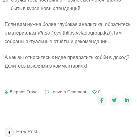
быть в курсе новых тенденций.
Если вам нужна более глубокая аналитика, обратитесь
к материалам
Vladо Груп
(https://vladogroup.kz/).Там
собраны актуальные отчёты и рекомендации.
А как вы относитесь к идее превратить хобби в доход?
Делитесь мыслями в комментариях!
on
Elephas Travel
Leave a Comment
0
Игры
зарабатывать
деньги:
как
превратить
азарт
Post
Prev Post
в