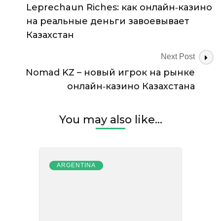
Navigation
Leprechaun Riches: как онлайн‑казино
стабильный
на реальные деньги завоевывает
доход
Казахстан
Next Post
Nomad KZ – новый игрок на рынке
онлайн‑казино Казахстана
You may also like...
ARGENTINA