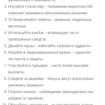
Изучайте статистику – понимание вероятностей
помогает принимать обоснованные решения.
Устанавливайте лимиты – дневные, недельные,
месячные.
Используйте кэшбэк – возвращает часть
проигранных средств.
Делайте паузы – избегайте «игрового аддикта».
Играйте в лицензированных казино – гарантия
честности и защиты.
Участвуйте в турнирах – часто более высокие
выплаты.
Следите за акциями – бонусы могут значительно
увеличить банкролл.
Платите налоги – соблюдение законодательства
избавит от проблем.
Обучайтесь постоянно – рынок меняется, важно