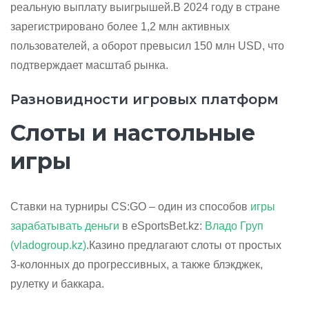
реальную выплату выигрышей.В 2024 году в стране
зарегистрировано более 1,2 млн активных
пользователей, а оборот превысил 150 млн USD, что
подтверждает масштаб рынка.
Разновидности игровых платформ
Слоты и настольные
игры
Ставки на турниры CS:GO – один из способов
игры
зарабатывать деньги
в eSportsBet.kz:
Владо Груп
(vladogroup.kz)
.Казино предлагают слоты от простых
3‑колонных до прогрессивных, а также блэкджек,
рулетку и баккара.