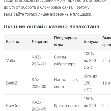
защиты игроков.Нарушения могут привести к штрафам
до 5% от оборота и блокировке сайта.Поэтому
выбирайте только лицензированные площадки.
Лучшие онлайн‑казино Казахстана
Популярные
Выв
Казино
Лицензия
Бонусы
игры
сред
100%
KAZ-
Слоты,
Volta
до 200
24 ч
2024-01
киберспорт
USD
50% до
KAZ-
Настольные,
BetKZ
150
12 ч
2023-09
спорт
USD
150%
KAZ-
KazCoin
Крипто‑слоты
до 250
6 ч
2024-05