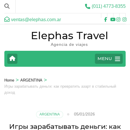
(011) 4773-8355
ventas@elephas.com.ar
Elephas Travel
Agencia de viajes
MENU
>
>
Home
ARGENTINA
Игры зарабатывать деньги: как превратить азарт в стабильный
доход
05/01/2026
ARGENTINA
Игры зарабатывать деньги: как