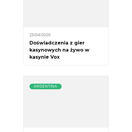
25/04/2026
Doświadczenia z gier
kasynowych na żywo w
kasynie Vox
ARGENTINA