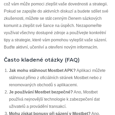
což vám může pomoci zlepšit vaše dovednosti a strategii.
Pokud se zapojíte do aktivních diskuzí a budete sdílet své
zkušenosti, můžete se stát cenným členem sázkových
komunit a zlepšit své šance na úspěch. Nezapomeňte
využívat všechny dostupné zdroje a používejte konkrétní
tipy a strategie, které vám pomohou vylepšit vaše sázení.
Buďte aktivní, učenliví a otevřeni novým informacím.
Často kladené otázky (FAQ)
Jak mohu stáhnout Mostbet APK?
Aplikaci můžete
stáhnout přímo z oficiálních stránek Mostbet nebo z
renomovaných obchodů s aplikacemi.
Je používání Mostbet bezpečné?
Ano, Mostbet
používá nejnovější technologie k zabezpečení dat
uživatelů a provádění transakcí.
Mohu získat bonusy při sázení v Mostbet?
Ano,