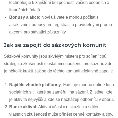
technologie k zajištění bezpečnosti vašich osobních a
finančních údajů.
Bonusy a akce:
Noví uživatelé mohou počítat s
atraktivními bonusy pro registraci a pravidelnými promo
akcemi pro stávající zákazníky.
Jak se zapojit do sázkových komunit
Sázkové komunity jsou skvělým místem pro sdílení tipů,
strategií a zkušeností s ostatními nadšenci pro sázení. Zde
je několik kroků, jak se do těchto komunit efektivně zapojit:
Najděte vhodné platformy:
Existuje mnoho online fór a
sociálních sítí, které se zaměřují na sázení. Zjistěte, kde
je aktivita nejvyšší a kde se nacházejí odborníci v oboru.
Buďte aktivní:
Aktivní účast v diskuzích a sdílení
vlastních zkušeností může přinést cenné kontakty a tipy.