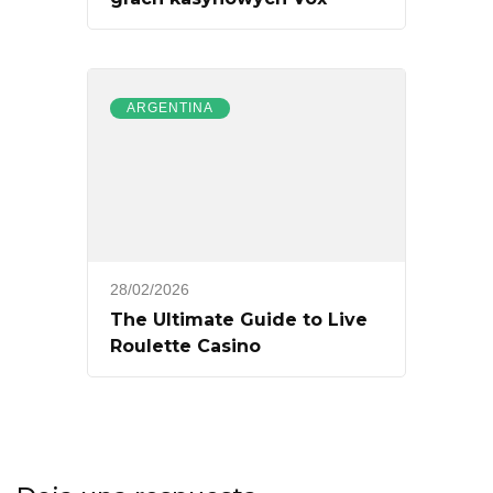
ARGENTINA
28/02/2026
The Ultimate Guide to Live
Roulette Casino