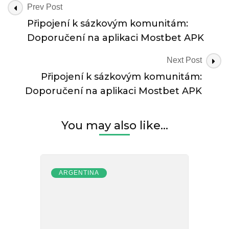
na
Post
Prev Post
aplikaci
Navigation
Připojení k sázkovým komunitám:
Mostbet
Doporučení na aplikaci Mostbet APK
APK
Next Post
Připojení k sázkovým komunitám:
Doporučení na aplikaci Mostbet APK
You may also like...
ARGENTINA