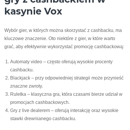
kasynie Vox
Wybór gier, w których można skorzystać z cashbacku, ma
kluczowe znaczenie. Oto niektóre z gier, w które warto
grać, aby efektywnie wykorzystać promocję cashbackową:
Automaty video – często oferują wysokie procenty
cashbacku.
Blackjack – przy odpowiedniej strategii może przynieść
znaczne zwroty.
Ruletka – klasyczna gra, która czasami bierze udział w
promocjach cashbackowych.
Gry z live dealerem – oferują interakcję oraz wysokie
stawki drewnianego cashbacku.