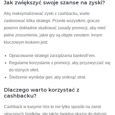
Jak zwiększyć swoje szanse na zyski?
Aby maksymalizować zyski z cashbacku, warto
zastosować kilka strategii. Przede wszystkim, gracze
powinni dokładnie studiować zasady promocji, aby mieć
pełne zrozumienie, jakie gry są objęte zwrotem. Innym
kluczowym krokiem jest:
Opracowanie strategii zarządzania bankroll’em.
Regularne korzystanie z promocji, aby przyzwyczaić się
do różnych ofert.
Śledzenie wyników gier, aby uniknąć strat.
Dlaczego warto korzystać z
cashbacku?
Cashback w kasynie Vox to nie tylko sposób na zwrot
utraconych środków, ale także świetna okazja do dalszej