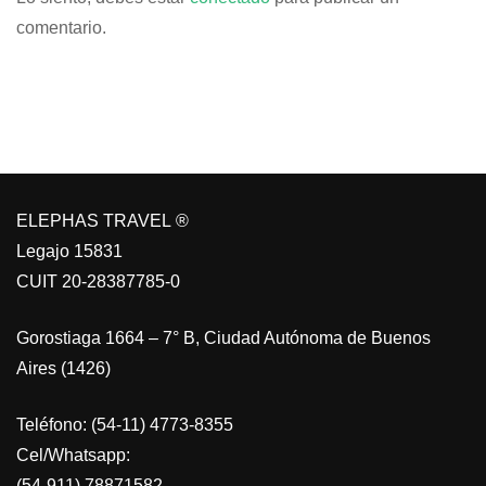
comentario.
ELEPHAS TRAVEL ®
Legajo 15831
CUIT 20-28387785-0
Gorostiaga 1664 – 7° B, Ciudad Autónoma de Buenos
Aires (1426)
Teléfono: (54-11) 4773-8355
Cel/Whatsapp:
(54-911) 78871582