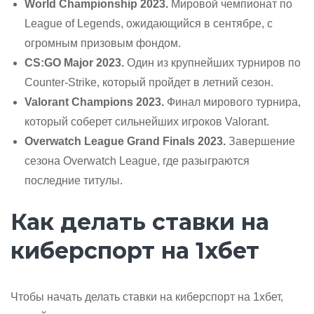
World Championship 2023.
Мировой чемпионат по
League of Legends, ожидающийся в сентябре, с
огромным призовым фондом.
CS:GO Major 2023.
Один из крупнейших турниров по
Counter-Strike, который пройдет в летний сезон.
Valorant Champions 2023.
Финал мирового турнира,
который соберет сильнейших игроков Valorant.
Overwatch League Grand Finals 2023.
Завершение
сезона Overwatch League, где разыграются
последние титулы.
Как делать ставки на
киберспорт на 1хбет
Чтобы начать делать ставки на киберспорт на 1хбет,