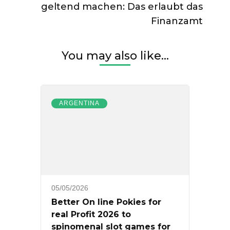
geltend machen: Das erlaubt das
Finanzamt
You may also like...
ARGENTINA
05/05/2026
Better On line Pokies for
real Profit 2026 to
spinomenal slot games for