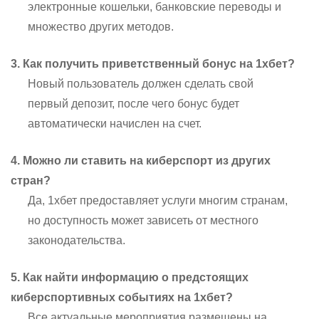
электронные кошельки, банковские переводы и
множество других методов.
3. Как получить приветственный бонус на 1хбет?
Новый пользователь должен сделать свой
первый депозит, после чего бонус будет
автоматически начислен на счет.
4. Можно ли ставить на киберспорт из других
стран?
Да, 1хбет предоставляет услуги многим странам,
но доступность может зависеть от местного
законодательства.
5. Как найти информацию о предстоящих
киберспортивных событиях на 1хбет?
Все актуальные мероприятия размещены на