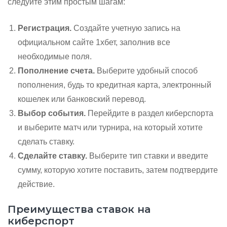
следуйте этим простым шагам:
Регистрация.
Создайте учетную запись на
официальном сайте 1хбет, заполнив все
необходимые поля.
Пополнение счета.
Выберите удобный способ
пополнения, будь то кредитная карта, электронный
кошелек или банковский перевод.
Выбор события.
Перейдите в раздел киберспорта
и выберите матч или турнира, на который хотите
сделать ставку.
Сделайте ставку.
Выберите тип ставки и введите
сумму, которую хотите поставить, затем подтвердите
действие.
Преимущества ставок на
киберспорт