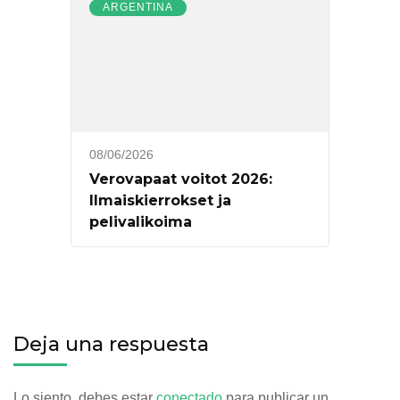
ARGENTINA
08/06/2026
Verovapaat voitot 2026:
Ilmaiskierrokset ja
pelivalikoima
Deja una respuesta
Lo siento, debes estar
conectado
para publicar un