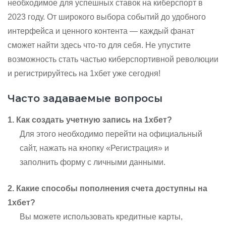
необходимое для успешных ставок на киберспорт в
2023 году. От широкого выбора событий до удобного
интерфейса и ценного контента — каждый фанат
сможет найти здесь что-то для себя. Не упустите
возможность стать частью киберспортивной революции
и регистрируйтесь на 1хбет уже сегодня!
Часто задаваемые вопросы
1. Как создать учетную запись на 1хбет?
Для этого необходимо перейти на официальный
сайт, нажать на кнопку «Регистрация» и
заполнить форму с личными данными.
2. Какие способы пополнения счета доступны на
1хбет?
Вы можете использовать кредитные карты,