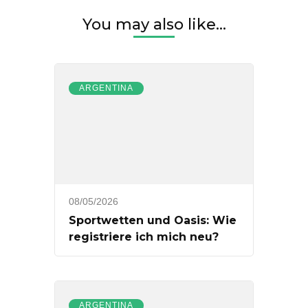
You may also like...
ARGENTINA
08/05/2026
Sportwetten und Oasis: Wie
registriere ich mich neu?
ARGENTINA