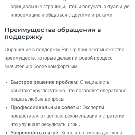
официальные страницы, чтобы получать актуальную
информацию и общаться с другими игроками.
Преимущества обращения в
поддержку
Обращение в поддержку Pin-Up приносит множество
преимуществ, которые делают игровой процесс
значительно более комфортным:
Быстрое решение проблем:
Специалисты
работают круглосуточно, что позволяет оперативно
решать любые вопросы.
Профессиональные советы:
Эксперты
предоставляют ценные рекомендации и стратегии,
что улучшает результаты игры.
Уверенность в игре:
Зная, что помощь доступна