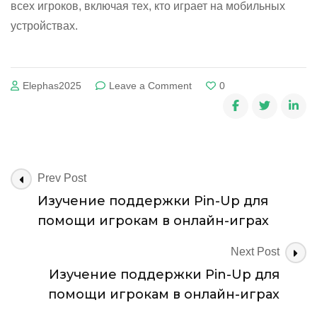
всех игроков, включая тех, кто играет на мобильных
устройствах.
on
Elephas2025
Leave a Comment
0
Изучение
поддержки
Pin-
Up
для
помощи
Post
Prev Post
игрокам
Navigation
Изучение поддержки Pin-Up для
в
помощи игрокам в онлайн-играх
онлайн-
играх
Next Post
Изучение поддержки Pin-Up для
помощи игрокам в онлайн-играх