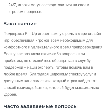
24/7, игроки могут сосредоточиться на своем
игровом процессе.
Заключение
Поддержка Pin-Up играет важную роль в мире онлайн-
игр, обеспечивая игроков всем необходимым для
комфортного и увлекательного времяпрепровождения.
Если у вас возникли какие-либо вопросы или
проблемы, не стесняйтесь обращаться в службу
поддержки – наши эксперты готовы помочь вам в
любое время. Благодаря широкому спектру услуг и
доступным каналам связи, каждый игрок найдет тот
способ взаимодействия, который будет максимально
удобен.
Часто задаваемые вопросы