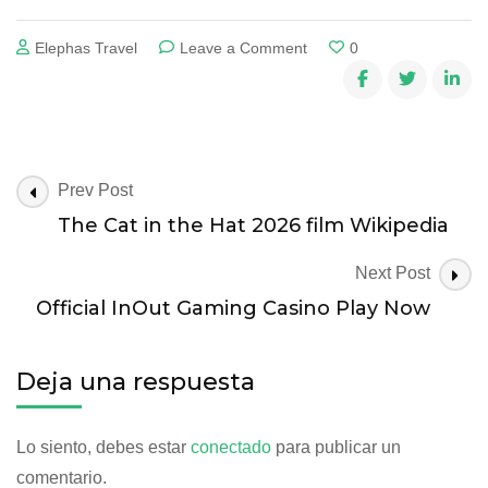
on
Elephas Travel
Leave a Comment
0
Razkrivanje
skrivnosti
Wazamba
igralnice
Post
Prev Post
Navigation
The Cat in the Hat 2026 film Wikipedia
Next Post
Official InOut Gaming Casino Play Now
Deja una respuesta
Lo siento, debes estar
conectado
para publicar un
comentario.