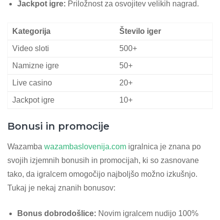
Jackpot igre:
Priložnost za osvojitev velikih nagrad.
Kategorija
Število iger
Video sloti
500+
Namizne igre
50+
Live casino
20+
Jackpot igre
10+
Bonusi in promocije
Wazamba
wazambaslovenija.com
igralnica je znana po
svojih izjemnih bonusih in promocijah, ki so zasnovane
tako, da igralcem omogočijo najboljšo možno izkušnjo.
Tukaj je nekaj znanih bonusov:
Bonus dobrodošlice:
Novim igralcem nudijo 100%