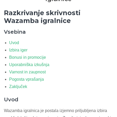
Razkrivanje skrivnosti
Wazamba igralnice
Vsebina
Uvod
Izbira iger
Bonusi in promocije
Uporabniška izkušnja
Varnost in zaupnost
Pogosta vprašanja
Zaključek
Uvod
Wazamba igralnica je postala izjemno priljubljena izbira