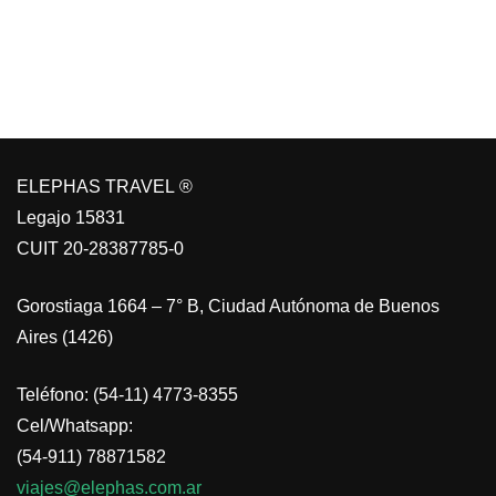
ELEPHAS TRAVEL ®
Legajo 15831
CUIT 20-28387785-0
Gorostiaga 1664 – 7° B, Ciudad Autónoma de Buenos
Aires (1426)
Teléfono: (54-11) 4773-8355
Cel/Whatsapp:
(54-911) 78871582
viajes@elephas.com.ar