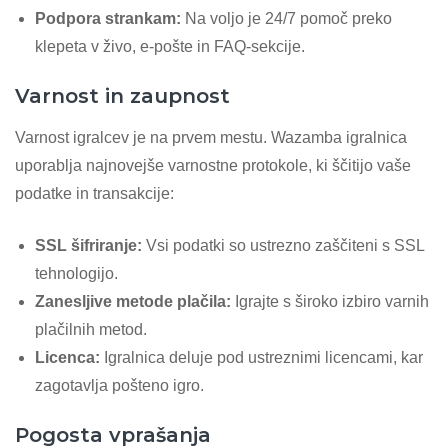
Podpora strankam:
Na voljo je 24/7 pomoč preko
klepeta v živo, e-pošte in FAQ-sekcije.
Varnost in zaupnost
Varnost igralcev je na prvem mestu. Wazamba igralnica
uporablja najnovejše varnostne protokole, ki ščitijo vaše
podatke in transakcije:
SSL šifriranje:
Vsi podatki so ustrezno zaščiteni s SSL
tehnologijo.
Zanesljive metode plačila:
Igrajte s široko izbiro varnih
plačilnih metod.
Licenca:
Igralnica deluje pod ustreznimi licencami, kar
zagotavlja pošteno igro.
Pogosta vprašanja