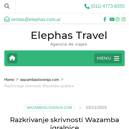
(011) 4773-8355
ventas@elephas.com.ar
Elephas Travel
Agencia de viajes
MENU
>
>
Home
wazambaslovenija.com
Razkrivanje skrivnosti Wazamba igralnice
03/11/2025
WAZAMBASLOVENIJA.COM
Razkrivanje skrivnosti Wazamba
igralnice