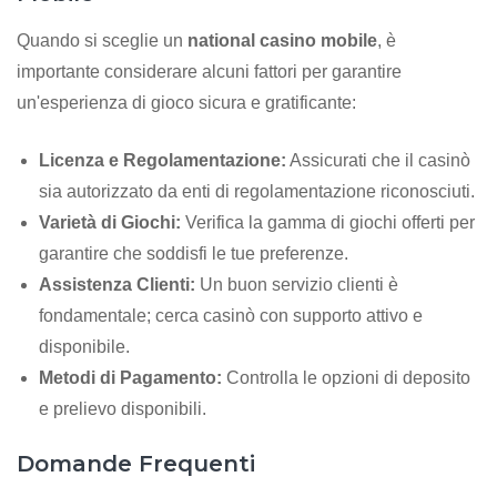
Quando si sceglie un
national casino mobile
, è
importante considerare alcuni fattori per garantire
un'esperienza di gioco sicura e gratificante:
Licenza e Regolamentazione:
Assicurati che il casinò
sia autorizzato da enti di regolamentazione riconosciuti.
Varietà di Giochi:
Verifica la gamma di giochi offerti per
garantire che soddisfi le tue preferenze.
Assistenza Clienti:
Un buon servizio clienti è
fondamentale; cerca casinò con supporto attivo e
disponibile.
Metodi di Pagamento:
Controlla le opzioni di deposito
e prelievo disponibili.
Domande Frequenti