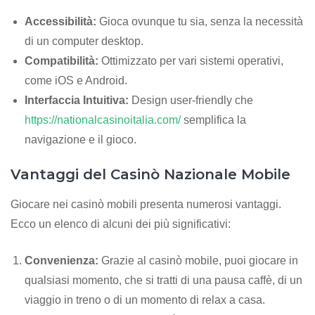
Accessibilità:
Gioca ovunque tu sia, senza la necessità
di un computer desktop.
Compatibilità:
Ottimizzato per vari sistemi operativi,
come iOS e Android.
Interfaccia Intuitiva:
Design user-friendly che
https://nationalcasinoitalia.com/
semplifica la
navigazione e il gioco.
Vantaggi del Casinò Nazionale Mobile
Giocare nei casinò mobili presenta numerosi vantaggi.
Ecco un elenco di alcuni dei più significativi:
Convenienza:
Grazie al casinò mobile, puoi giocare in
qualsiasi momento, che si tratti di una pausa caffè, di un
viaggio in treno o di un momento di relax a casa.