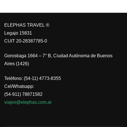
ELEPHAS TRAVEL ®
Legajo 15831
CUIT 20-28387785-0
Gorostiaga 1664 – 7° B, Ciudad Autónoma de Buenos
Aires (1426)
Teléfono: (54-11) 4773-8355
Cel/Whatsapp:
(54-911) 78871582
viajes@elephas.com.ar