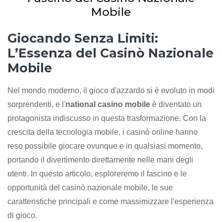
Mobile
Giocando Senza Limiti:
L’Essenza del Casinò Nazionale
Mobile
Nel mondo moderno, il gioco d'azzardo si è evoluto in modi
sorprendenti, e l'
national casino mobile
è diventato un
protagonista indiscusso in questa trasformazione. Con la
crescita della tecnologia mobile, i casinò online hanno
reso possibile giocare ovunque e in qualsiasi momento,
portando il divertimento direttamente nelle mani degli
utenti. In questo articolo, esploreremo il fascino e le
opportunità del casinò nazionale mobile, le sue
caratteristiche principali e come massimizzare l'esperienza
di gioco.