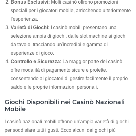
Bonus Esclusivi:
Molti casinò offrono promozioni
speciali per i giocatori mobile, arricchendo ulteriormente
l'esperienza.
Varietà di Giochi:
I casinò mobili presentano una
selezione ampia di giochi, dalle slot machine ai giochi
da tavolo, tracciando un'incredibile gamma di
esperienze di gioco.
Controllo e Sicurezza:
La maggior parte dei casinò
offre modalità di pagamento sicure e protette,
consentendo ai giocatori di gestire facilmente il proprio
saldo e le proprie informazioni personali.
Giochi Disponibili nei Casinò Nazionali
Mobile
I casinò nazionali mobili offrono un'ampia varietà di giochi
per soddisfare tutti i gusti. Ecco alcuni dei giochi più