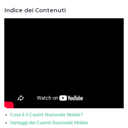
Indice dei Contenuti
Cosa è il Casinò Nazionale Mobile?
Vantaggi del Casinò Nazionale Mobile