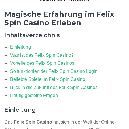
Magische Erfahrung im Felix
Spin Casino Erleben
Inhaltsverzeichnis
Einleitung
Was ist das Felix Spin Casino?
Vorteile des Felix Spin Casinos
So funktioniert der Felix Spin Casino Login
Beliebte Spiele im Felix Spin Casino
Blick in die Zukunft des Felix Spin Casinos
Häufig gestellte Fragen
Einleitung
Das
Felix Spin Casino
hat sich in der Welt der Online-