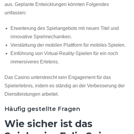
aus. Geplante Entwicklungen könnten Folgendes
umfassen:
Erweiterung des Spielangebots mit neuen Titel und
innovative Spielmechaniken.
Verstärkung der mobilen Plattform für mobiles Spielen.
Einführung von Virtual-Reality-Spielen für ein noch
immersiveres Erlebnis.
Das Casino unterstreicht sein Engagement für das
Spielerlebnis, indem es ständig an der Verbesserung der
Dienstleistungen arbeitet.
Häufig gestellte Fragen
Wie sicher ist das