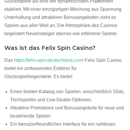
Glücksspiele als eine der dynamischsten Plattformen
etabliert. Mit einer einzigartigen Mischung aus Spannung,
Unterhaltung und attraktiven Bonusangeboten zieht es
Spieler aus aller Welt an. Die Atmosphäre des Casinos
begeistert Neueinsteiger ebenso wie erfahrene Spieler.
Was ist das Felix Spin Casino?
Das
https://felix-spin-deutschland.com/
Felix Spin Casino
bietet ein umfassendes Erlebnis für
Glücksspielbegeisterte. Es bietet:
Einen breiten Katalog von Spielen, einschließlich Slots,
Tischspielen und Live-Dealer-Optionen.
Attraktive Promotions und Bonusangebote für neue und
bestehende Spieler.
Ein benutzerfreundliches Interface für ein nahtloses