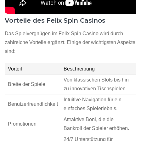
Vorteile des Felix Spin Casinos
Das Spielvergnügen im Felix Spin Casino wird durch
zahlreiche Vorteile ergänzt. Einige der wichtigsten Aspekte
sind:
Vorteil
Beschreibung
Von klassischen Slots bis hin
Breite der Spiele
zu innovativen Tischspielen.
Intuitive Navigation für ein
Benutzerfreundlichkeit
einfaches Spielerlebnis.
Attraktive Boni, die die
Promotionen
Bankroll der Spieler erhöhen.
24/7 Unterstützung für