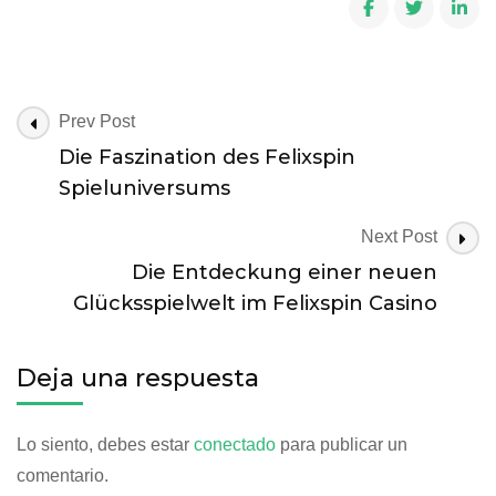
Erfahrung
im
Felix
Spin
Casino
Post
Prev Post
Erleben
Navigation
Die Faszination des Felixspin
Spieluniversums
Next Post
Die Entdeckung einer neuen
Glücksspielwelt im Felixspin Casino
Deja una respuesta
Lo siento, debes estar
conectado
para publicar un
comentario.