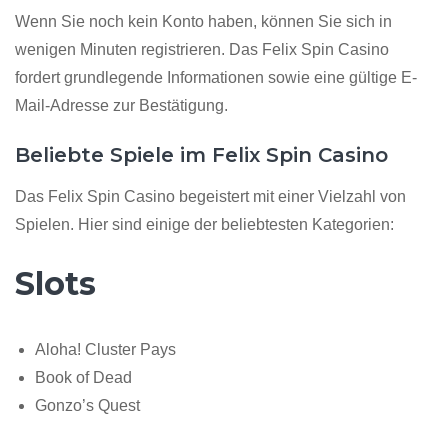
Wenn Sie noch kein Konto haben, können Sie sich in
wenigen Minuten registrieren. Das Felix Spin Casino
fordert grundlegende Informationen sowie eine gültige E-
Mail-Adresse zur Bestätigung.
Beliebte Spiele im Felix Spin Casino
Das Felix Spin Casino begeistert mit einer Vielzahl von
Spielen. Hier sind einige der beliebtesten Kategorien:
Slots
Aloha! Cluster Pays
Book of Dead
Gonzo’s Quest