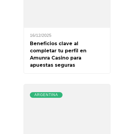
16/12/2025
Beneficios clave al
completar tu perfil en
Amunra Casino para
apuestas seguras
ARGENTINA