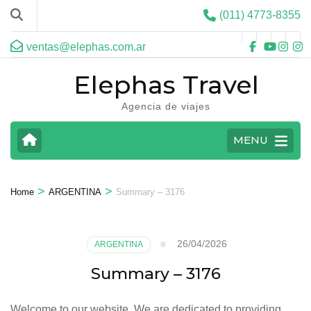
(011) 4773-8355
ventas@elephas.com.ar
Elephas Travel
Agencia de viajes
MENU
>
>
Home
ARGENTINA
Summary – 3176
26/04/2026
ARGENTINA
Summary – 3176
Welcome to our website. We are dedicated to providing