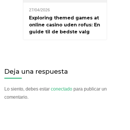
27/04/2026
Exploring themed games at
online casino uden rofus: En
guide til de bedste valg
Deja una respuesta
Lo siento, debes estar
conectado
para publicar un
comentario.