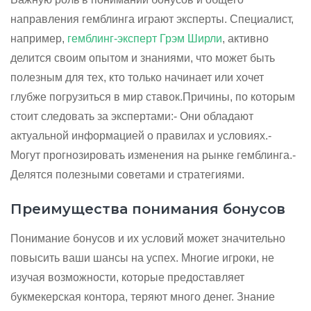
направления гемблинга играют эксперты. Специалист,
например,
гемблинг-эксперт Грэм Ширли
, активно
делится своим опытом и знаниями, что может быть
полезным для тех, кто только начинает или хочет
глубже погрузиться в мир ставок.Причины, по которым
стоит следовать за экспертами:- Они обладают
актуальной информацией о правилах и условиях.-
Могут прогнозировать изменения на рынке гемблинга.-
Делятся полезными советами и стратегиями.
Преимущества понимания бонусов
Понимание бонусов и их условий может значительно
повысить ваши шансы на успех. Многие игроки, не
изучая возможности, которые предоставляет
букмекерская контора, теряют много денег. Знание