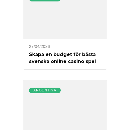
27/04/2026
Skapa en budget för bästa
svenska online casino spel
ARGENTINA