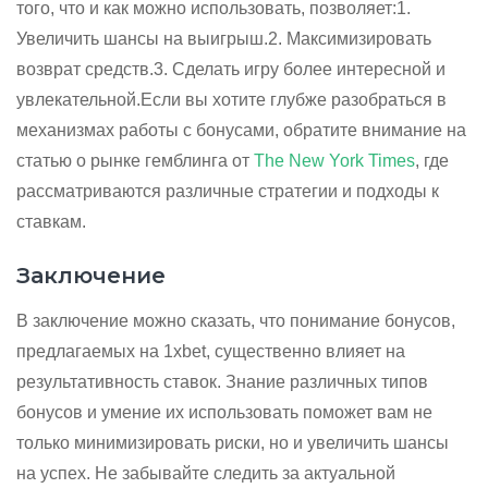
того, что и как можно использовать, позволяет:1.
Увеличить шансы на выигрыш.2. Максимизировать
возврат средств.3. Сделать игру более интересной и
увлекательной.Если вы хотите глубже разобраться в
механизмах работы с бонусами, обратите внимание на
статью о рынке гемблинга от
The New York Times
, где
рассматриваются различные стратегии и подходы к
ставкам.
Заключение
В заключение можно сказать, что понимание бонусов,
предлагаемых на 1xbet, существенно влияет на
результативность ставок. Знание различных типов
бонусов и умение их использовать поможет вам не
только минимизировать риски, но и увеличить шансы
на успех. Не забывайте следить за актуальной