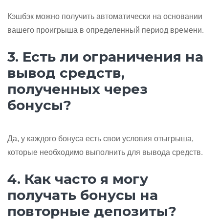
Кэшбэк можно получить автоматически на основании
вашего проигрыша в определенный период времени.
3. Есть ли ограничения на
вывод средств,
полученных через
бонусы?
Да, у каждого бонуса есть свои условия отыгрыша,
которые необходимо выполнить для вывода средств.
4. Как часто я могу
получать бонусы на
повторные депозиты?