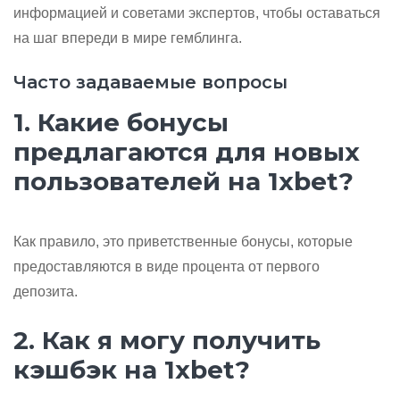
информацией и советами экспертов, чтобы оставаться
на шаг впереди в мире гемблинга.
Часто задаваемые вопросы
1. Какие бонусы
предлагаются для новых
пользователей на 1xbet?
Как правило, это приветственные бонусы, которые
предоставляются в виде процента от первого
депозита.
2. Как я могу получить
кэшбэк на 1xbet?