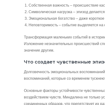
Собственная важность – происшествие кас
Символическая нагрузка – эпизод делается
Эмоциональная богатство – даже коротко
Неповторимость – событие выделяется на 
Трансформация маленьких событий в истории
Изложение незначительных происшествий спос
значение другим.
Что создает чувственные эпи
Долговечность эмоциональных воспоминаний
воспоминаний, которые со временем тускнеют
Основные факторы устойчивости чувственны
воздействием чувств. Миндалина не только у
соединенных образов, что препятствует их р