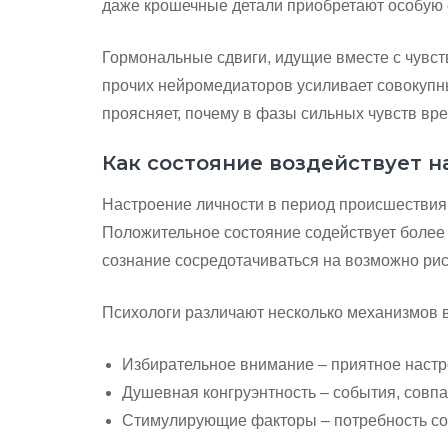
даже крошечные детали приобретают особую о
Гормональные сдвиги, идущие вместе с чувс
прочих нейромедиаторов усиливает совокупны
проясняет, почему в фазы сильных чувств вр
Как состояние воздействует на
Настроение личности в период происшествия 
Положительное состояние содействует более
сознание сосредотачиваться на возможно ри
Психологи различают несколько механизмов 
Избирательное внимание – приятное настро
Душевная конгруэнтность – события, сов
Стимулирующие факторы – потребность со