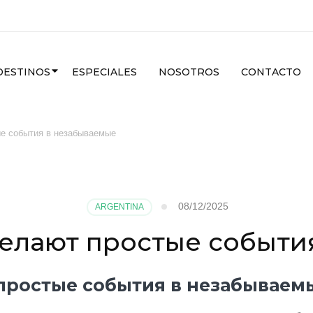
DESTINOS
ESPECIALES
NOSOTROS
CONTACTO
е события в незабываемые
08/12/2025
ARGENTINA
делают простые событи
 простые события в незабываем