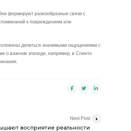
 Они формируют разнообразные связи с
оспоминаний к повреждениям или
сположены делиться значимыми ощущениями с
ие о важном эпизоде, например, в Спинто
минания.
Next Post
ышают восприятие реальности