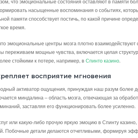
зом, что эмоциональные состояния оставляют в памяти бо
формировать насыщенные воспоминания о событиях, которые
ой памяти способствует постичь, по какой причине опред
ткое время.
что эмоциональные центры мозга плотно взаимодействуют 
мы переживаем мощные чувства, включается целая структур
лее стойкими к потере, например, в
Спинто казино
.
крепляет восприятие мгновения
родный активатор ощущения, принуждая наш разум более д
ается миндалина – область мозга, отвечающая за обработ
минаний, заставляя его функционировать более усиленно.
спуг или какую-либо прочую яркую эмоцию в Спинту казино
й. Побочные детали делаются отчетливыми, формируя эффе