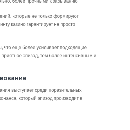
льно, более прочными к забыванию.
ений, которые не только формируют
нту казино гарантирует не просто
ы, что еще более усиливает подходящие
 приятное эпизод, тем более интенсивным и
твование
вания выступает среди поразительных
зонанса, который эпизод производит в