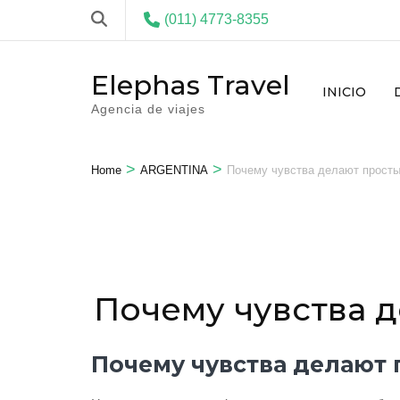
(011) 4773-8355
Elephas Travel
INICIO
Agencia de viajes
>
>
Home
ARGENTINA
Почему чувства делают просты
Почему чувства 
Почему чувства делают