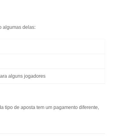
o algumas delas:
para alguns jogadores
a tipo de aposta tem um pagamento diferente,