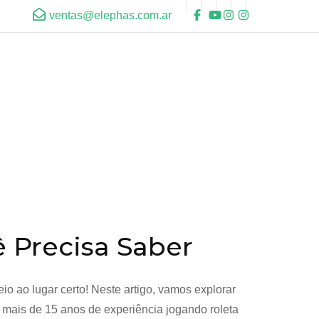
ventas@elephas.com.ar
 Precisa Saber
o ao lugar certo! Neste artigo, vamos explorar
 mais de 15 anos de experiência jogando roleta