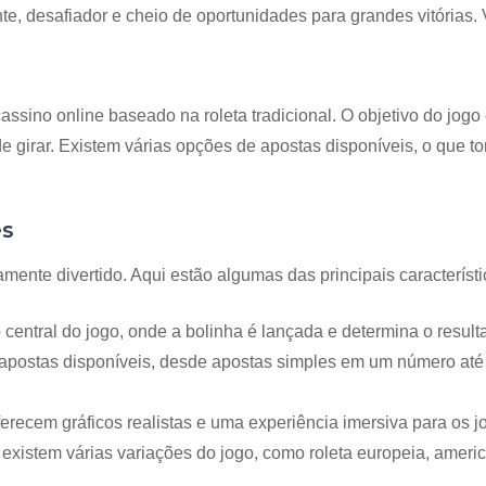
e, desafiador e cheio de oportunidades para grandes vitórias.
assino online baseado na roleta tradicional. O objetivo do jo
 de girar. Existem várias opções de apostas disponíveis, o que 
es
amente divertido. Aqui estão algumas das principais característi
 central do jogo, onde a bolinha é lançada e determina o resul
 apostas disponíveis, desde apostas simples em um número at
oferecem gráficos realistas e uma experiência imersiva para os 
, existem várias variações do jogo, como roleta europeia, amer