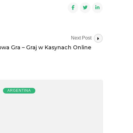
Next Post
wa Gra – Graj w Kasynach Online
ARGENTINA