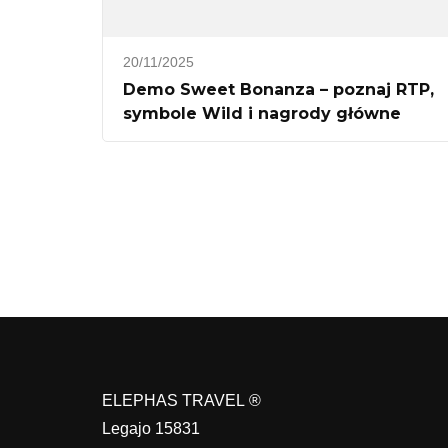
20/11/2025
Demo Sweet Bonanza – poznaj RTP,
symbole Wild i nagrody główne
ELEPHAS TRAVEL ®
Legajo 15831