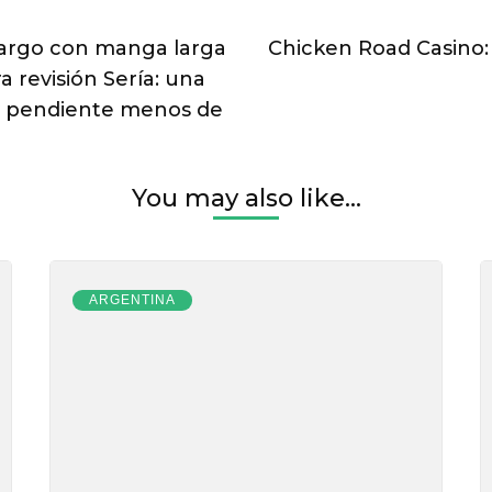
 cargo con manga larga
Chicken Road Casino:
 revisión Serí­a: una
y pendiente menos de
You may also like...
ARGENTINA