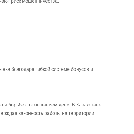
ижают риск мошенничества.
ынка благодаря гибкой системе бонусов и
в и борьбе с отмыванием денег.В Казахстане
верждая законность работы на территории