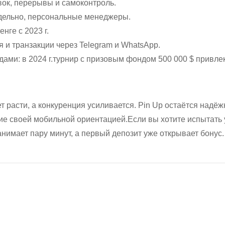
ок, перерывы и самоконтроль.
едельно, персональные менеджеры.
нге с 2023 г.
 и транзакции через Telegram и WhatsApp.
и: в 2024 г.турнир с призовым фондом 500 000 $ привлек 
т расти, а конкуренция усиливается. Pin Up остаётся надё
ние своей мобильной ориентацией.Если вы хотите испытать 
занимает пару минут, а первый депозит уже открывает бонус.