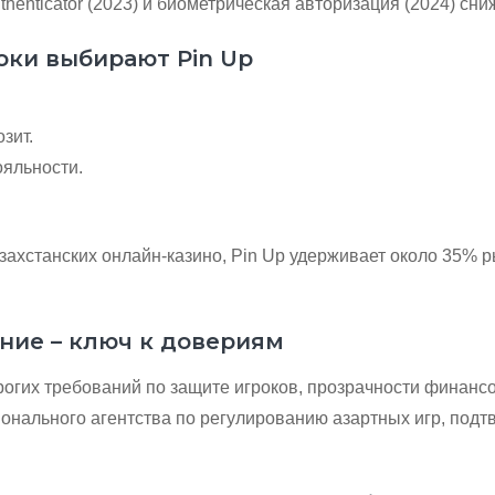
henticator (2023) и биометрическая авторизация (2024) сн
оки выбирают Pin Up
зит.
ояльности.
захстанских онлайн‑казино, Pin Up удерживает около 35% р
ние – ключ к довериям
огих требований по защите игроков, прозрачности финансо
онального агентства по регулированию азартных игр, подт