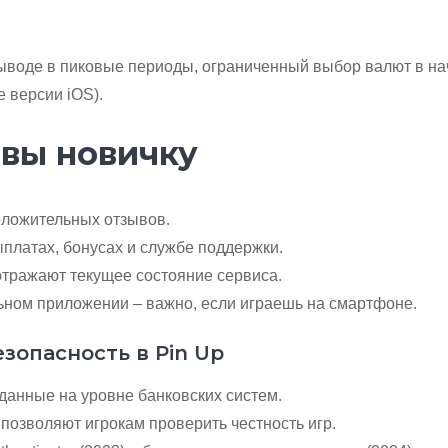
 выводе в пиковые периоды, ограниченный выбор валют в н
 версии iOS).
ывы новичку
оложительных отзывов.
платах, бонусах и службе поддержки.
отражают текущее состояние сервиса.
ном приложении – важно, если играешь на смартфоне.
зопасность в Pin Up
данные на уровне банковских систем.
 позволяют игрокам проверить честность игр.