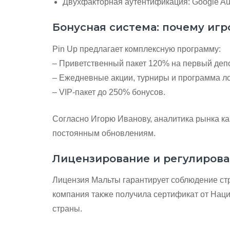
Двухфакторная аутентификация: Google Aut
Бонусная система: почему игр
Pin Up предлагает комплексную программу:
– Приветственный пакет 120% на первый депо
– Ежедневные акции, турниры и программа л
– VIP‑пакет до 250% бонусов.
Согласно Игорю Иванову, аналитика рынка ка
постоянным обновлениям.
Лицензирование и регулирова
Лицензия Мальты гарантирует соблюдение стр
компания также получила сертификат от Наци
страны.