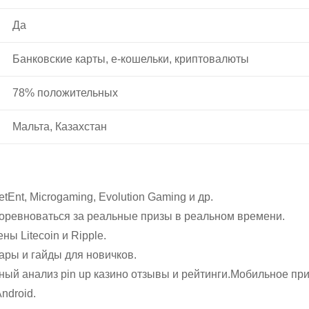
Да
Банковские карты, e‑кошельки, криптовалюты
78% положительных
Мальта, Казахстан
nt, Microgaming, Evolution Gaming и др.
т соревноваться за реальные призы в реальном времени.
ы Litecoin и Ripple.
ры и гайды для новичков.
ый анализ pin up казино отзывы и рейтинги.Мобильное пр
ndroid.