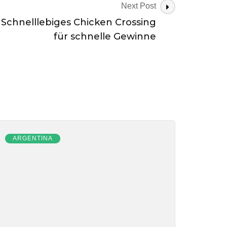
Next Post
 Schnelllebiges Chicken Crossing
für schnelle Gewinne
ARGENTINA